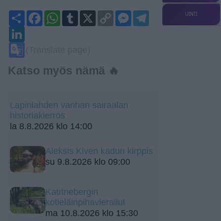
Share
Facebook
WhatsApp
Tumblr
X
Copy
Messenger
Telegram
UINTI
Link
LinkedIn
Google
(Translate page)
Translate
Katso myös nämä 🔥
Lapinlahden vanhan sairaalan
historiakierros
la 8.8.2026 klo 14:00
Aleksis Kiven kadun kirppis
su 9.8.2026 klo 09:00
Katrinebergin
kotieläinpihavierailut
ma 10.8.2026 klo 15:30