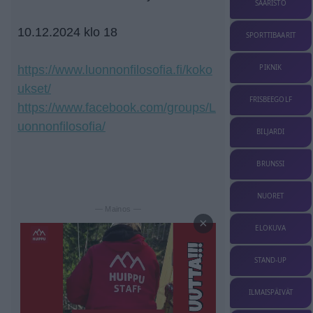
SAARISTO
10.12.2024 klo 18
SPORTTIBAARIT
https://www.luonnonfilosofia.fi/koko
PIKNIK
ukset/
FRISBEEGOLF
https://www.facebook.com/groups/L
uonnonfilosofia/
BILJARDI
BRUNSSI
NUORET
— Mainos —
×
ELOKUVA
STAND-UP
ILMAISPÄIVÄT