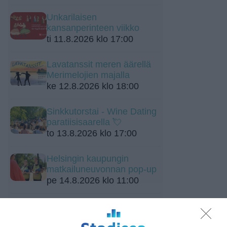
Unkarilaisen
kansanperinteen viikko
ti 11.8.2026 klo 17:00
Lavatanssit meren äärellä
Merimelojien majalla
ke 12.8.2026 klo 18:00
Sinkkutorstai - Wine Dating
paratiisisaarella 💘
to 13.8.2026 klo 17:00
Helsingin kaupungin
matkailuneuvonnan pop-up
pe 14.8.2026 klo 11:00
Peräkonttikirppis Haltialan
tilalla