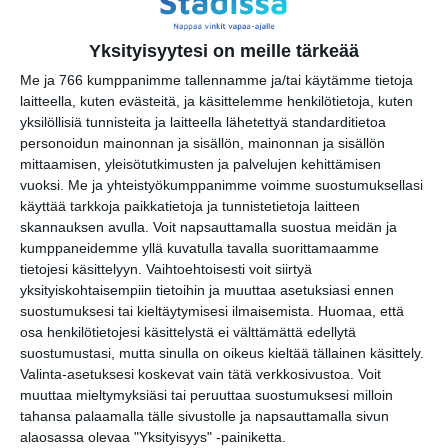
la 15.8.2026 klo 10:00
Draamallinen päiväkävely
Yksityisyytesi on meille tärkeää
Aurora Karamzinin kanssa
Me ja 766 kumppanimme tallennamme ja/tai käytämme tietoja
Linnunlaulun huviloille ja
laitteella, kuten evästeitä, ja käsittelemme henkilötietoja, kuten
Talvipuutarhaan
yksilöllisiä tunnisteita ja laitteella lähetettyä standarditietoa
su 16.8.2026 klo 12:00
personoidun mainonnan ja sisällön, mainonnan ja sisällön
mittaamisen, yleisötutkimusten ja palvelujen kehittämisen
Skatan kotieläinpihavierailut
vuoksi.
Me ja yhteistyökumppanimme voimme suostumuksellasi
ma 17.8.2026 klo 15:30
käyttää tarkkoja paikkatietoja ja tunnistetietoja laitteen
skannauksen avulla. Voit napsauttamalla suostua meidän ja
kumppaneidemme yllä kuvatulla tavalla suorittamaamme
Puutarhan parhaat palat -
tietojesi käsittelyyn. Vaihtoehtoisesti voit siirtyä
opastus
yksityiskohtaisempiin tietoihin ja muuttaa asetuksiasi ennen
ti 18.8.2026 klo 11:30
suostumuksesi tai kieltäytymisesi ilmaisemista.
Huomaa, että
osa henkilötietojesi käsittelystä ei välttämättä edellytä
suostumustasi, mutta sinulla on oikeus kieltää tällainen käsittely.
Valinta-asetuksesi koskevat vain tätä verkkosivustoa. Voit
muuttaa mieltymyksiäsi tai peruuttaa suostumuksesi milloin
tahansa palaamalla tälle sivustolle ja napsauttamalla sivun
alaosassa olevaa "Yksityisyys" -painiketta.