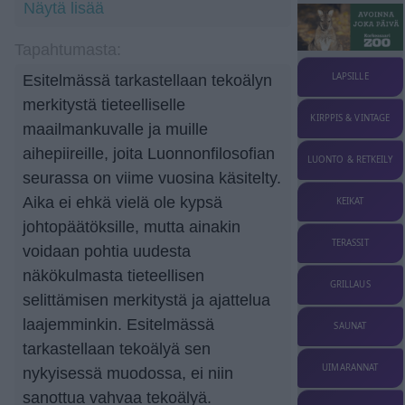
Näytä lisää
Tapahtumasta:
LAPSILLE
Esitelmässä tarkastellaan tekoälyn
merkitystä tieteelliselle
KIRPPIS & VINTAGE
maailmankuvalle ja muille
aihepiireille, joita Luonnonfilosofian
LUONTO & RETKEILY
seurassa on viime vuosina käsitelty.
Aika ei ehkä vielä ole kypsä
KEIKAT
johtopäätöksille, mutta ainakin
TERASSIT
voidaan pohtia uudesta
näkökulmasta tieteellisen
GRILLAUS
selittämisen merkitystä ja ajattelua
laajemminkin. Esitelmässä
SAUNAT
tarkastellaan tekoälyä sen
UIMARANNAT
nykyisessä muodossa, ei niin
sanottua vahvaa tekoälyä.