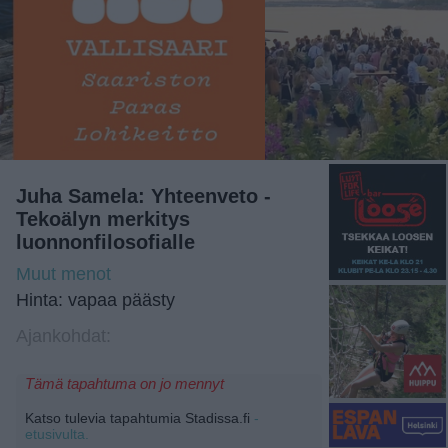
Juha Samela: Yhteenveto -
Tekoälyn merkitys
luonnonfilosofialle
Muut menot
Hinta: vapaa päästy
Ajankohdat:
Tämä tapahtuma on jo mennyt
Katso tulevia tapahtumia Stadissa.fi
-
etusivulta.