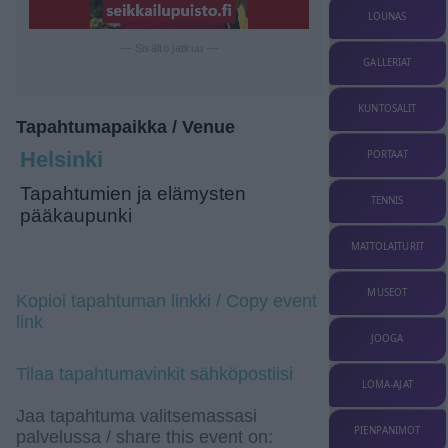
LOUNAS
— Sisältö jatkuu —
GALLERIAT
KUNTOSALIT
Tapahtumapaikka / Venue
Helsinki
PORTAAT
Tapahtumien ja elämysten
TENNIS
pääkaupunki
MATTOLAITURIT
MUSEOT
Kopioi tapahtuman linkki / Copy event
link
JOOGA
Tilaa tapahtumavinkit sähköpostiisi
LOMA-AJAT
Jaa tapahtuma valitsemassasi
PIENPANIMOT
palvelussa / share this event on: