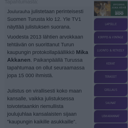
Tapahtumasta:
julistetaan perinteisesti
Joulurauha
Suomen Turusta klo 12. Yle TV1
LAPSILLE
näyttää julistuksen suorana.
Vuodesta 2013 lähtien arvokkaan
KIRPPIS & VINTAGE
tehtävän on suorittanut Turun
LUONTO & RETKEILY
kaupungin proto­kol­la­pääl­likkö
Mika
Akkanen
. Paikanpäällä Turussa
KEIKAT
tapahtumaa on ollut seuraamassa
jopa 15 000 ihmistä.
TERASSIT
Julistus on virallisesti koko maan
GRILLAUS
kansalle, vaikka julistuksessa
SAUNAT
toivotetaankin riemullista
joulujuhlaa kansalaisten sijaan
UIMARANNAT
”kaupungin kaikille asukkaille”.