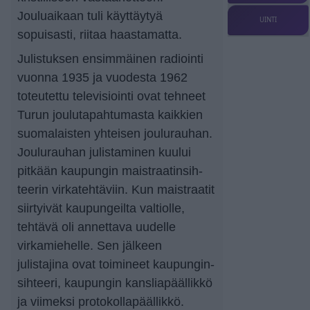
Jouluaikaan tuli käyttäytyä
UINTI
sopuisasti, riitaa haastamatta.
Julistuksen ensimmäinen radiointi
vuonna 1935 ja vuodesta 1962
toteutettu televisiointi ovat tehneet
Turun joulutapahtumasta kaikkien
suomalaisten yhteisen joulurauhan.
Joulurauhan julistaminen kuului
pitkään kaupungin maist­raa­tin­sih­
teerin virka­teh­tä­viin. Kun maistraatit
siirtyivät kaupungeilta valtiolle,
tehtävä oli annettava uudelle
virkamiehelle. Sen jälkeen
julistajina ovat toimineet kaupun­gin­
sih­teeri, kaupungin kans­li­a­pääl­likkö
ja viimeksi proto­kol­la­pääl­likkö.