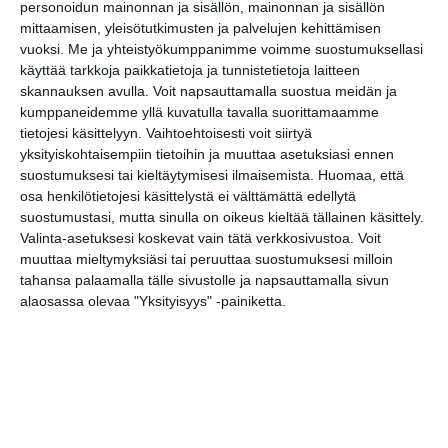
personoidun mainonnan ja sisällön, mainonnan ja sisällön
Aleksis Kiven kadun kirppis
mittaamisen, yleisötutkimusten ja palvelujen kehittämisen
su 9.8.2026 klo 09:00
vuoksi.
Me ja yhteistyökumppanimme voimme suostumuksellasi
käyttää tarkkoja paikkatietoja ja tunnistetietoja laitteen
skannauksen avulla. Voit napsauttamalla suostua meidän ja
Neulekävely Seurasaaressa
kumppaneidemme yllä kuvatulla tavalla suorittamaamme
ti 11.8.2026 klo 14:00
tietojesi käsittelyyn. Vaihtoehtoisesti voit siirtyä
yksityiskohtaisempiin tietoihin ja muuttaa asetuksiasi ennen
Katrinebergin
suostumuksesi tai kieltäytymisesi ilmaisemista.
Huomaa, että
kotieläinpihavierailut
osa henkilötietojesi käsittelystä ei välttämättä edellytä
ke 12.8.2026 klo 15:30
suostumustasi, mutta sinulla on oikeus kieltää tällainen käsittely.
Valinta-asetuksesi koskevat vain tätä verkkosivustoa. Voit
muuttaa mieltymyksiäsi tai peruuttaa suostumuksesi milloin
Helsingin kaupungin
tahansa palaamalla tälle sivustolle ja napsauttamalla sivun
matkailuneuvonnan pop-up
alaosassa olevaa "Yksityisyys" -painiketta.
to 13.8.2026 klo 11:00
Unkarilaisen
kansanperinteen viikko
pe 14.8.2026 klo 18:00