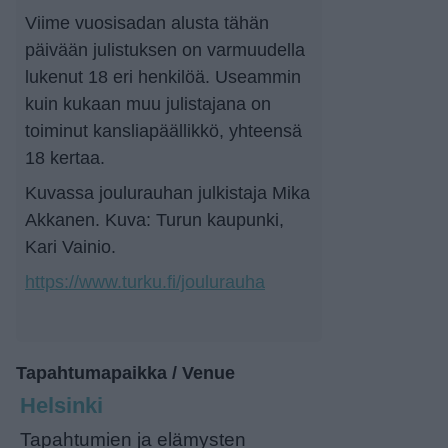
Viime vuosisadan alusta tähän
päivään julistuksen on varmuudella
lukenut 18 eri henkilöä. Useammin
kuin kukaan muu julistajana on
toiminut kans­li­a­pääl­likkö, yhteensä
18 kertaa.
Kuvassa joulurauhan julkistaja Mika
Akkanen. Kuva: Turun kaupunki,
Kari Vainio.
https://www.turku.fi/joulurauha
Tapahtumapaikka / Venue
Helsinki
Tapahtumien ja elämysten