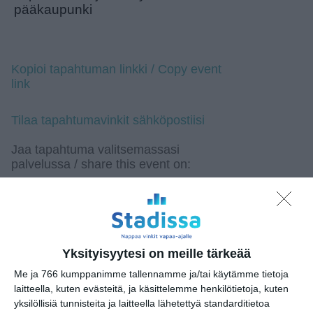
pääkaupunki
Kopioi tapahtuman linkki / Copy event
link
Tilaa tapahtumavinkit sähköpostiisi
Jaa tapahtuma valitsemassasi
palvelussa / share this event on:
Share
Facebook
WhatsApp
Tumblr
X
Copy
Messenger
Telegram
Link
LinkedIn
Google
(Translate page)
Translate
Yksityisyytesi on meille tärkeää
Katso myös nämä 🔥
Me ja 766 kumppanimme tallennamme ja/tai käytämme tietoja
laitteella, kuten evästeitä, ja käsittelemme henkilötietoja, kuten
yksilöllisiä tunnisteita ja laitteella lähetettyä standarditietoa