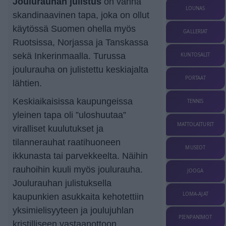
Joulurauhan julistus
on vanha
LOUNAS
skan­di­naa­vinen tapa, joka on ollut
käytössä Suomen ohella myös
GALLERIAT
Ruotsissa, Norjassa ja Tanskassa
sekä Inkerinmaalla. Turussa
KUNTOSALIT
joulurauha on julistettu keskiajalta
PORTAAT
lähtien.
Keski­ai­kai­sissa kaupungeissa
TENNIS
yleinen tapa oli ”uloshuutaa”
MATTOLAITURIT
viralliset kuulutukset ja
tilannerauhat raatihuoneen
MUSEOT
ikkunasta tai parvekkeelta. Näihin
rauhoihin kuuli myös joulurauha.
JOOGA
Joulurauhan julistuksella
LOMA-AJAT
kaupunkien asukkaita kehotettiin
yksi­mie­li­syy­teen ja joulujuhlan
PIENPANIMOT
kristilliseen vastaanottoon.