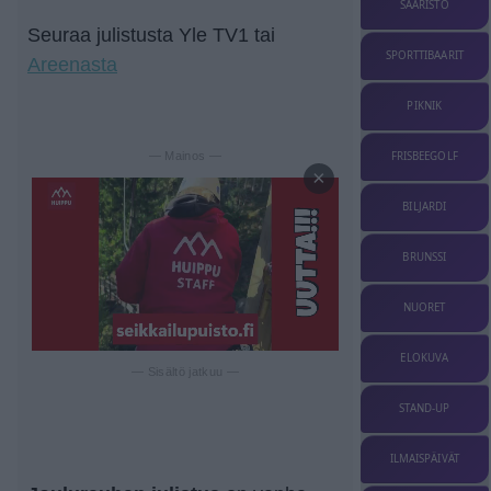
SAARISTO
Seuraa julistusta Yle TV1 tai
SPORTTIBAARIT
Areenasta
PIKNIK
FRISBEEGOLF
— Mainos —
×
BILJARDI
BRUNSSI
NUORET
ELOKUVA
— Sisältö jatkuu —
STAND-UP
ILMAISPÄIVÄT