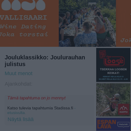
Jouluklassikko: Joulurauhan
julistus
Muut menot
Ajankohdat:
Tämä tapahtuma on jo mennyt
Katso tulevia tapahtumia Stadissa.fi
-
etusivulta.
Näytä lisää