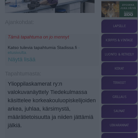
Ajankohdat:
LAPSILLE
Tämä tapahtuma on jo mennyt
KIRPPIS & VINTAGE
Katso tulevia tapahtumia Stadissa.fi
-
etusivulta.
LUONTO & RETKEILY
Näytä lisää
KEIKAT
Tapahtumasta:
TERASSIT
Ylioppilaskamerat ry:n
valokuvanäyttely Tiedekulmassa
GRILLAUS
käsittelee korkeakouluopiskelijoiden
arkea, juhlaa, kärsimystä,
SAUNAT
määrätietoisuutta ja niiden jättämiä
jälkiä.
UIMARANNAT