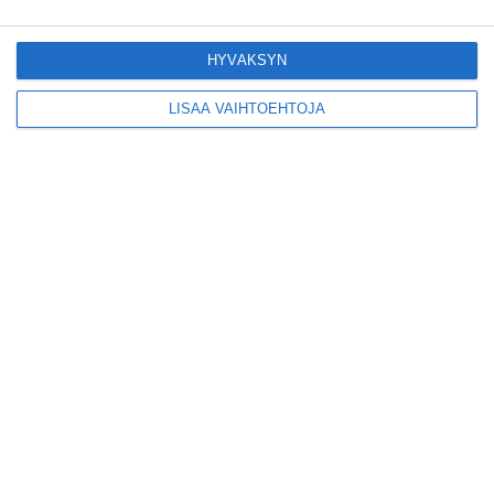
Pitbull sai lisäkonsertin
Helsinkiin I'm Back -
kiertueelleen
HYVÄKSYN
Lue lisää
LISÄÄ VAIHTOEHTOJA
Yleisölle avattu 112-
vuotiaan laivan sauna
antaa pehmeät löylyt
Lue lisää
Tämän leipomo-
kahvilan
karjalanpiirakoilla on
EU-sertifikaatti
Lue lisää