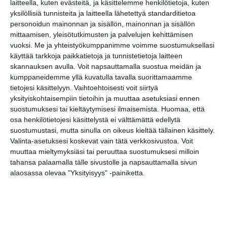
laitteella, kuten evästeitä, ja käsittelemme henkilötietoja, kuten
Lipan kirpputori
yksilöllisiä tunnisteita ja laitteella lähetettyä standarditietoa
su 9.8.2026 klo 13:00
personoidun mainonnan ja sisällön, mainonnan ja sisällön
mittaamisen, yleisötutkimusten ja palvelujen kehittämisen
vuoksi.
Me ja yhteistyökumppanimme voimme suostumuksellasi
Neulekävely Seurasaaressa
käyttää tarkkoja paikkatietoja ja tunnistetietoja laitteen
ti 11.8.2026 klo 14:00
skannauksen avulla. Voit napsauttamalla suostua meidän ja
kumppaneidemme yllä kuvatulla tavalla suorittamaamme
tietojesi käsittelyyn. Vaihtoehtoisesti voit siirtyä
Kaupunkitanssit Malmilla
yksityiskohtaisempiin tietoihin ja muuttaa asetuksiasi ennen
ke 12.8.2026 klo 16:00
suostumuksesi tai kieltäytymisesi ilmaisemista.
Huomaa, että
osa henkilötietojesi käsittelystä ei välttämättä edellytä
suostumustasi, mutta sinulla on oikeus kieltää tällainen käsittely.
Tutki eläimiä -työpaja
Valinta-asetuksesi koskevat vain tätä verkkosivustoa. Voit
to 13.8.2026 klo 11:00
muuttaa mieltymyksiäsi tai peruuttaa suostumuksesi milloin
tahansa palaamalla tälle sivustolle ja napsauttamalla sivun
alaosassa olevaa "Yksityisyys" -painiketta.
Puutarhan parhaat palat -
opastus
pe 14.8.2026 klo 11:30
Katrinebergin eläinpäivät