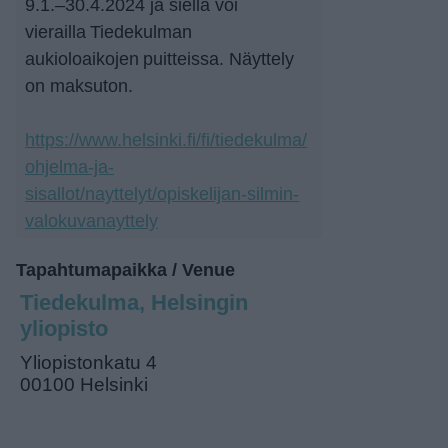
9.1.–30.4.2024 ja siellä voi
vierailla Tiedekulman
aukioloaikojen puitteissa. Näyttely
on maksuton.
https://www.helsinki.fi/fi/tiedekulma/
ohjelma-ja-
sisallot/nayttelyt/opiskelijan-silmin-
valokuvanayttely
Tapahtumapaikka / Venue
Tiedekulma, Helsingin
yliopisto
Yliopistonkatu 4
00100 Helsinki