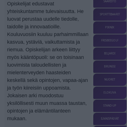
SAARISTO
Opiskelijat edustavat
yhteiskuntamme tulevaisuutta. He
SPORTTIBAARIT
luovat perustaa uudelle tiedolle,
taidolle ja innovaatioille.
PIKNIK
Kouluvuosiin kuuluu parhaimmillaan
FRISBEEGOLF
kasvua, ystäviä, vaikuttamista ja
riemua. Opiskelijan arkeen liittyy
BILJARDI
myös kääntöpuoli: se on toisinaan
luovimista taloudellisten ja
BRUNSSI
mielenterveyden haasteiden
keskellä sekä opintojen, vapaa-ajan
NUORET
ja työn kiireisiin uppoamista.
ELOKUVA
Jokaisen arki muodostuu
yksilöllisesti muun muassa taustan,
STAND-UP
opintojen ja elämäntilanteen
mukaan.
ILMAISPÄIVÄT