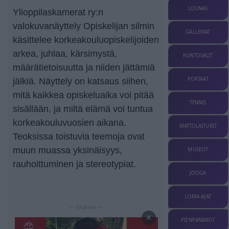
LOUNAS
Ylioppilaskamerat ry:n
valokuvanäyttely Opiskelijan silmin
GALLERIAT
käsittelee korkeakouluopiskelijoiden
arkea, juhlaa, kärsimystä,
KUNTOSALIT
määrätietoisuutta ja niiden jättämiä
PORTAAT
jälkiä. Näyttely on katsaus siihen,
mitä kaikkea opiskeluaika voi pitää
TENNIS
sisällään, ja miltä elämä voi tuntua
korkeakouluvuosien aikana.
MATTOLAITURIT
Teoksissa toistuvia teemoja ovat
muun muassa yksinäisyys,
MUSEOT
rauhoittuminen ja stereotypiat.
JOOGA
LOMA-AJAT
— Mainos —
×
PIENPANIMOT