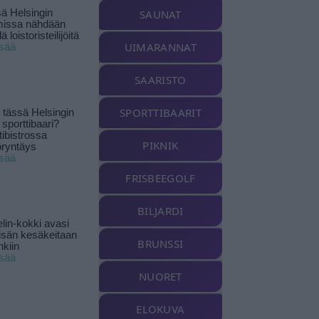
ä Helsingin
SAUNAT
missa nähdään
ä loistoristeilijöitä
UIMARANNAT
isää
SAARISTO
SPORTTIBAARIT
tässä Helsingin
 sporttibaari?
tibistrossa
PIKNIK
öryntäys
isää
FRISBEEGOLF
BILJARDI
lin-kokki avasi
yisän kesäkeitaan
BRUNSSI
nkiin
isää
NUORET
ELOKUVA