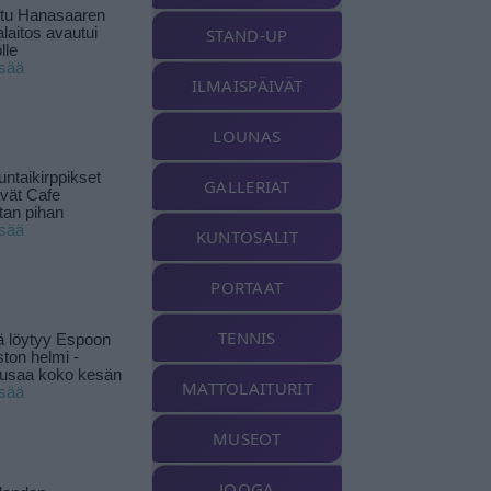
ttu Hanasaaren
laitos avautui
STAND-UP
lle
isää
ILMAISPÄIVÄT
LOUNAS
ntaikirppikset
GALLERIAT
ävät Cafe
tan pihan
isää
KUNTOSALIT
PORTAAT
TENNIS
ä löytyy Espoon
ston helmi -
musaa koko kesän
MATTOLAITURIT
isää
MUSEOT
JOOGA