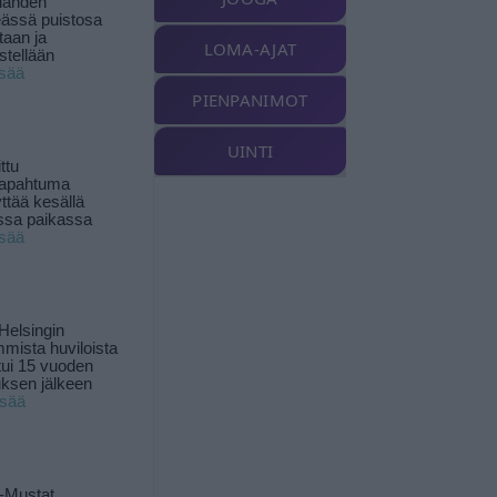
landen
ässä puistosa
taan ja
LOMA-AJAT
istellään
isää
PIENPANIMOT
UINTI
ttu
tapahtuma
yttää kesällä
ssa paikassa
isää
Helsingin
mista huviloista
ui 15 vuoden
ksen jälkeen
isää
-Mustat