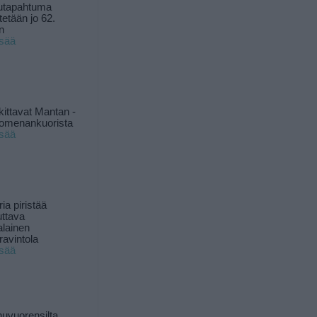
utapahtuma
tetään jo 62.
n
isää
kittavat Mantan -
 omenankuorista
isää
ia piristää
uttava
alainen
ravintola
isää
uvuorensilta