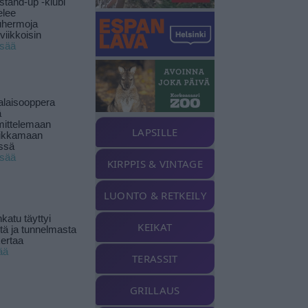
stand-up -klubi
elee
uhermoja
viikkoisin
isää
alaisooppera
ä
ittelemaan
LAPSILLE
ikkamaan
ssä
isää
KIRPPIS & VINTAGE
LUONTO & RETKEILY
katu täyttyi
KEIKAT
stä ja tunnelmasta
kertaa
ää
TERASSIT
GRILLAUS