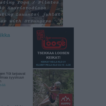
ikka
jen Yöt tarjoavat
elmaa syyskuun
n
isää