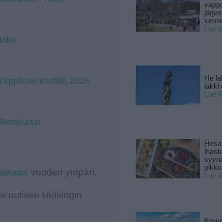
vapp
järjes
kerra
Lue l
lalla
He la
irppikset kesällä 2026
lakki
Lue l
lkeiskurssi
Hesar
ihast
syyri
pikku
-aikaan
vuoden ympäri.
Lue l
i uutisen Helsingin
Kruun