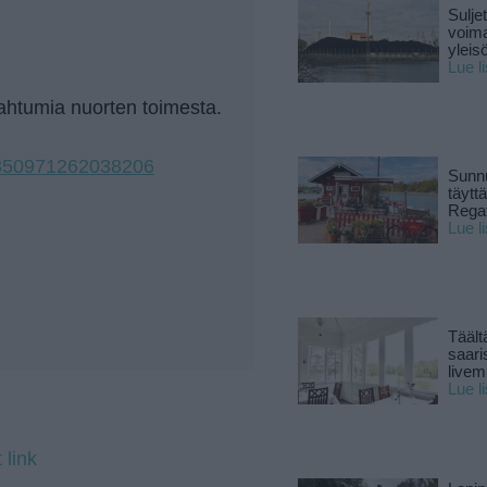
Sulje
voima
yleisö
Lue l
apahtumia nuorten toimesta.
2350971262038206
Sunnu
täytt
Rega
Lue l
Täält
saari
live
Lue l
 link