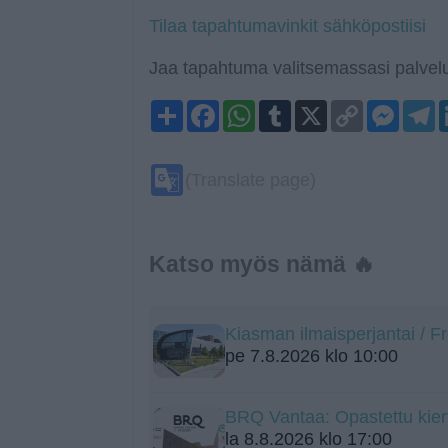
Tilaa tapahtumavinkit sähköpostiisi
Jaa tapahtuma valitsemassasi palvelu
Share
Facebook
WhatsApp
Tumblr
X
Copy
Mess
T
Link
Google
(Translate page)
Translate
Katso myös nämä 🔥
Kiasman ilmaisperjantai / F
pe 7.8.2026 klo 10:00
BRQ Vantaa: Opastettu kiert
la 8.8.2026 klo 17:00