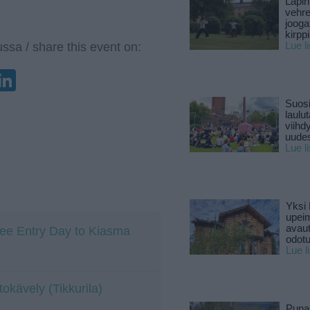
Lapin
vehre
jooga
kirpp
ssa / share this event on:
Lue l
enger
elegram
LinkedIn
Suosi
laulu
viihd
uude
Lue l
Yksi 
upeim
avaut
ree Entry Day to Kiasma
odotu
Lue l
okävely (Tikkurila)
Puna