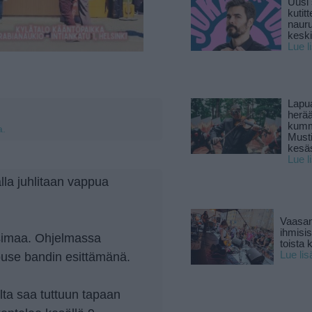
Uusi 
kutitt
naur
keski
Lue l
Lapu
herä
kumm
a.
Must
kesä
Lue l
lla juhlitaan vappua
Vaasan
ihmisi
simaa. Ohjelmassa
toista 
use bandin esittämänä.
Lue lis
lta saa tuttuun tapaan