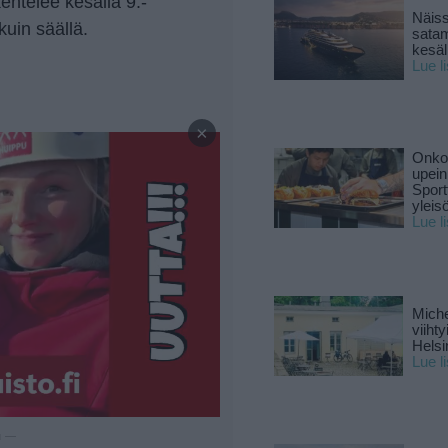
kentelee kesällä 9.-
Näiss
kuin säällä.
sata
kesäll
Lue l
—
×
Onko 
upein
Sport
yleis
Lue l
Miche
viiht
Helsi
Lue l
u —