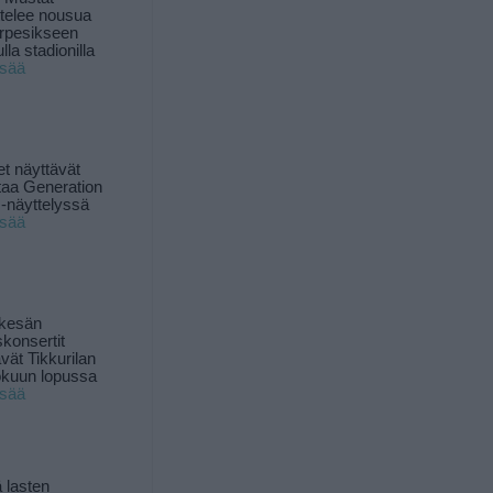
ttelee nousua
rpesikseen
lla stadionilla
isää
t näyttävät
taa Generation
-näyttelyssä
isää
 kesän
skonsertit
ävät Tikkurilan
okuun lopussa
isää
 lasten