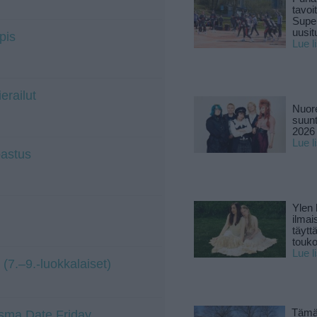
tavoi
Supe
uusitu
pis
Lue l
erailut
Nuore
suun
2026 
Lue l
pastus
Ylen
ilmai
täytt
touk
Lue l
(7.–9.-luokkalaiset)
Tämä
iasma Date Friday