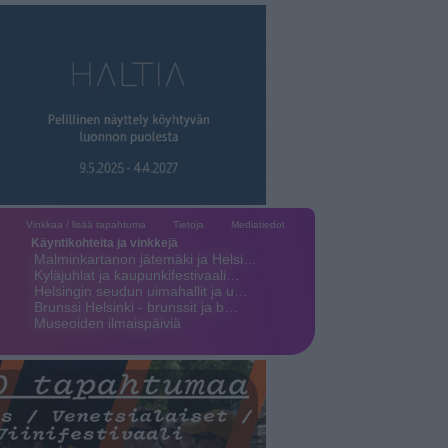
Vinkkaa / lisää tapahtuma
Tietoja
Mediatiedot
Käyntikohteita ja vinkkejä
Malminkartanon jätemäki ja Helsi…
Kyläjuhlat ja kaupunkifestivaali…
Helsingin seudun uimahallit ja u…
Brunssi Helsinki - brunssit ja b…
Museoiden ilmaispäiviä