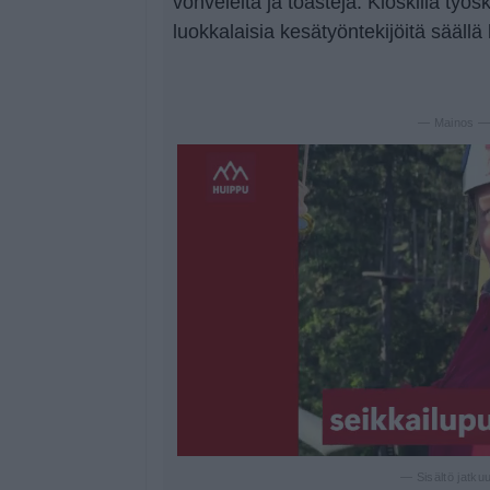
vohveleita ja toasteja. Kioskilla työs
luokkalaisia kesätyöntekijöitä säällä 
— Mainos 
— Sisältö jatku