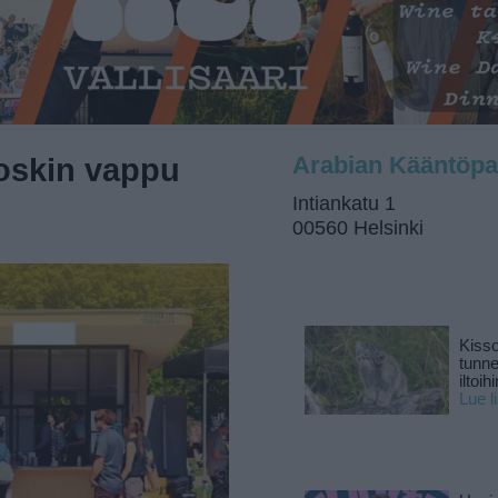
oskin vappu
Arabian Kääntöpa
Intiankatu 1
00560 Helsinki
Kisso
tunn
iltoihi
Lue l