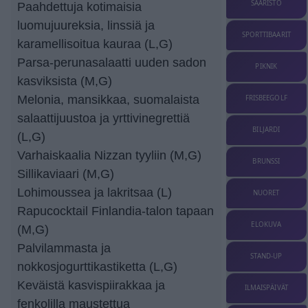
SAARISTO
Paahdettuja kotimaisia
luomujuureksia, linssiä ja
SPORTTIBAARIT
karamellisoitua kauraa (L,G)
Parsa-perunasalaatti uuden sadon
PIKNIK
kasviksista (M,G)
Melonia, mansikkaa, suomalaista
FRISBEEGOLF
salaattijuustoa ja yrttivinegrettiä
BILJARDI
(L,G)
Varhaiskaalia Nizzan tyyliin (M,G)
BRUNSSI
Sillikaviaari (M,G)
Lohimoussea ja lakritsaa (L)
NUORET
Rapucocktail Finlandia-talon tapaan
ELOKUVA
(M,G)
Palvilammasta ja
STAND-UP
nokkosjogurttikastiketta (L,G)
Keväistä kasvispiirakkaa ja
ILMAISPÄIVÄT
fenkolilla maustettua