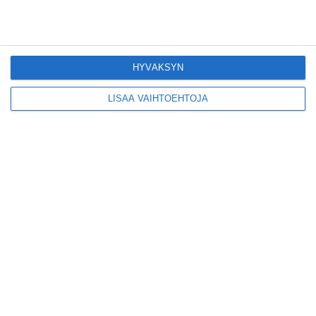
Pitbull sai lisäkonsertin
Helsinkiin I'm Back -
HYVÄKSYN
kiertueelleen
Lue lisää
LISÄÄ VAIHTOEHTOJA
Yleisölle avattu 112-
vuotiaan laivan sauna
antaa pehmeät löylyt
Lue lisää
Tämän leipomo-
kahvilan
karjalanpiirakoilla on
EU-sertifikaatti
Lue lisää