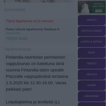
Ajankohdat:
LAPSILLE
Tämä tapahtuma on jo mennyt
Katso tulevia tapahtumia Stadissa.fi
-
KIRPPIS & VINTAGE
etusivulta.
Näytä lisää
LUONTO & RETKEILY
Tapahtumasta:
KEIKAT
Finlandia-ravintolan perinteinen
vappulounas on katettuna tänä
TERASSIT
vuonna Finlandia-talon upealle
GRILLAUS
Piazzalle vappupäivänä torstaina
1.5.2025 klo 11:30-16.00. Varaa
SAUNAT
paikkasi pian!
UIMARANNAT
Leipälajitelma ja levitteitä (L)