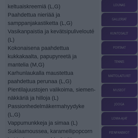
LOUNAS
keltuaiskreemiä (L,G)
Paahdettua nieriää ja
GALLERIAT
samppanjakastiketta (L,G)
Vasikanpaistia ja kevätsipulivelouté
KUNTOSALIT
(L)
Kokonaisena paahdettua
PORTAAT
kukkakaalta, papupyreetä ja
TENNIS
mantelia (M,G)
Karhunlaukalla maustettua
MATTOLAITURIT
paahdettua perunaa (L,G)
Pientilajuustojen valikoima, siemen-
MUSEOT
näkkäriä ja hilloja (L)
JOOGA
Passionhedelmäkermahyydyke
(L,G)
LOMA-AJAT
Vappumunkkeja ja simaa (L)
Suklaamoussea, karamellipopcorn
PIENPANIMOT