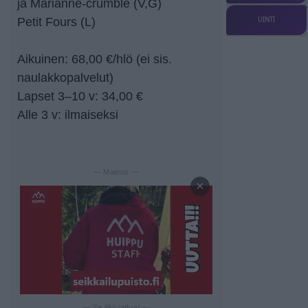
ja Marianne-crumble (V,G)
Petit Fours (L)
UINTI
Aikuinen: 68,00 €/hlö (ei sis.
naulakkopalvelut)
Lapset 3–10 v: 34,00 €
Alle 3 v: ilmaiseksi
— Mainos —
×
— Sisältö jatkuu —