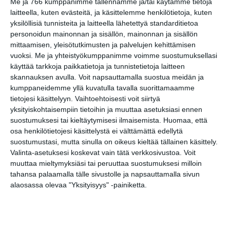
Me ja 766 kumppanimme tallennamme ja/tai käytämme tietoja
laitteella, kuten evästeitä, ja käsittelemme henkilötietoja, kuten
Katrinebergin
yksilöllisiä tunnisteita ja laitteella lähetettyä standarditietoa
kotieläinpihavierailut
personoidun mainonnan ja sisällön, mainonnan ja sisällön
ma 10.8.2026 klo 15:30
mittaamisen, yleisötutkimusten ja palvelujen kehittämisen
vuoksi.
Me ja yhteistyökumppanimme voimme suostumuksellasi
käyttää tarkkoja paikkatietoja ja tunnistetietoja laitteen
Unkarilaisen
skannauksen avulla. Voit napsauttamalla suostua meidän ja
kansanperinteen viikko
kumppaneidemme yllä kuvatulla tavalla suorittamaamme
ti 11.8.2026 klo 17:00
tietojesi käsittelyyn. Vaihtoehtoisesti voit siirtyä
yksityiskohtaisempiin tietoihin ja muuttaa asetuksiasi ennen
Kaupunkitanssit Maunulassa
suostumuksesi tai kieltäytymisesi ilmaisemista.
Huomaa, että
ke 12.8.2026 klo 17:30
osa henkilötietojesi käsittelystä ei välttämättä edellytä
suostumustasi, mutta sinulla on oikeus kieltää tällainen käsittely.
Opitaan Python-
Valinta-asetuksesi koskevat vain tätä verkkosivustoa. Voit
ohjelmointia -työpaja (7.–9.-
muuttaa mieltymyksiäsi tai peruuttaa suostumuksesi milloin
luokkalaiset)
tahansa palaamalla tälle sivustolle ja napsauttamalla sivun
to 13.8.2026 klo 17:00
alaosassa olevaa "Yksityisyys" -painiketta.
Puutarhan parhaat palat -
opastus