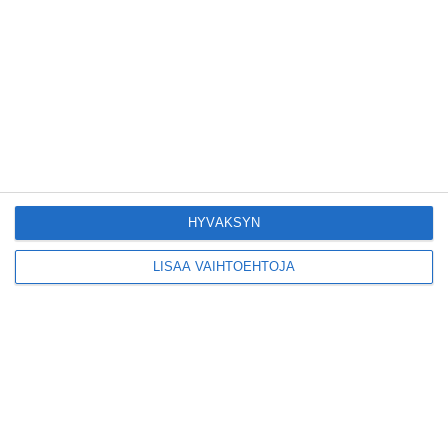
kiinnostavia toimijoita
Vallilaan
Lue lisää
Suosittu esitys tekee
joukkuevoimistelun
kääntöpuolia näkyväksi
Lue lisää
HYVÄKSYN
LISÄÄ VAIHTOEHTOJA
Yrjönkadun uimahalli
avautui pitkän
odotuksen jälkeen
Lue lisää
Tämä lavarunous-ilta on
tiettävästi ainoa