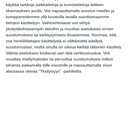
Bassot jyrisevät Koffin
käyttää tarkkoja paikkatietoja ja tunnistetietoja laitteen
puistossa Taiteiden
skannauksen avulla. Voit napsauttamalla suostua meidän ja
yönä
kumppaneidemme yllä kuvatulla tavalla suorittamaamme
Lue lisää
tietojesi käsittelyyn. Vaihtoehtoisesti voit siirtyä
yksityiskohtaisempiin tietoihin ja muuttaa asetuksiasi ennen
suostumuksesi tai kieltäytymisesi ilmaisemista.
Huomaa, että
osa henkilötietojesi käsittelystä ei välttämättä edellytä
suostumustasi, mutta sinulla on oikeus kieltää tällainen käsittely.
Kissojen Yöt tarjoavat
Valinta-asetuksesi koskevat vain tätä verkkosivustoa. Voit
tunnelmaa syyskuun
iltoihin
muuttaa mieltymyksiäsi tai peruuttaa suostumuksesi milloin
Lue lisää
tahansa palaamalla tälle sivustolle ja napsauttamalla sivun
alaosassa olevaa "Yksityisyys" -painiketta.
Uusi stand-up -klubi
kutittelee nauruhermoja
keskiviikkoisin
Lue lisää