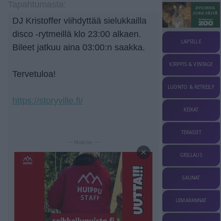
Tapahtumasta:
DJ Kristoffer viihdyttää sielukkailla
disco -rytmeillä klo 23:00 alkaen.
LAPSILLE
Bileet jatkuu aina 03:00:n saakka.
KIRPPIS & VINTAGE
Tervetuloa!
LUONTO & RETKEILY
https://storyville.fi/
KEIKAT
TERASSIT
— Mainos —
×
GRILLAUS
SAUNAT
UIMARANNAT