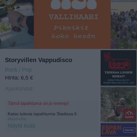
Storyvillen Vappudisco
Rock / Pop
Hinta: 6,5 €
Ajankohdat:
Tämä tapahtuma on jo mennyt
Katso tulevia tapahtumia Stadissa.fi
-
etusivulta.
Näytä lisää