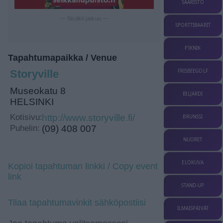
SAARISTO
— Sisältö jatkuu —
SPORTTIBAARIT
PIKNIK
Tapahtumapaikka / Venue
FRISBEEGOLF
Storyville
Museokatu 8
BILJARDI
HELSINKI
Kotisivu:
http://www.storyville.fi/
BRUNSSI
Puhelin:
(09) 408 007
NUORET
ELOKUVA
Kopioi tapahtuman linkki / Copy event
link
STAND-UP
Tilaa tapahtumavinkit sähköpostiisi
ILMAISPÄIVÄT