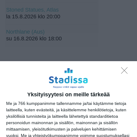
Stoned Statues, Atlas
la 15.8.2026 klo 20:00
Northlane (Aus)
su 16.8.2026 klo 18:00
Yksityisyytesi on meille tärkeää
Elokuussa nautitaan
tunnelmallisista
Me ja 766 kumppanimme tallennamme ja/tai käytämme tietoja
elokuvista ulkona
laitteella, kuten evästeitä, ja käsittelemme henkilötietoja, kuten
Lue lisää
yksilöllisiä tunnisteita ja laitteella lähetettyä standarditietoa
personoidun mainonnan ja sisällön, mainonnan ja sisällön
mittaamisen, yleisötutkimusten ja palvelujen kehittämisen
vuoksi.
Me ja yhteistyökumppanimme voimme suostumuksellasi