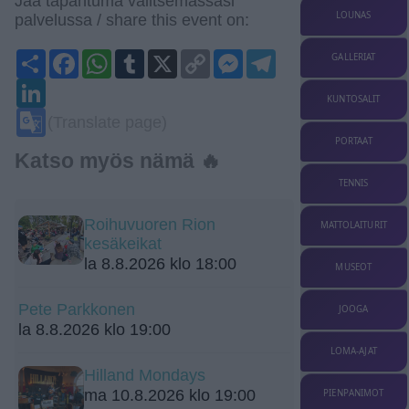
Jaa tapahtuma valitsemassasi
LOUNAS
palvelussa / share this event on:
Share
Facebook
WhatsApp
Tumblr
X
Copy
Messenger
Telegram
GALLERIAT
Link
LinkedIn
KUNTOSALIT
Google
(Translate page)
Translate
PORTAAT
Katso myös nämä 🔥
TENNIS
Roihuvuoren Rion
MATTOLAITURIT
kesäkeikat
la 8.8.2026 klo 18:00
MUSEOT
Pete Parkkonen
JOOGA
la 8.8.2026 klo 19:00
LOMA-AJAT
Hilland Mondays
ma 10.8.2026 klo 19:00
PIENPANIMOT