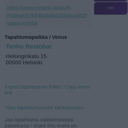
https://www.helsinki.today/fi-
UINTI
FI/page/67fdf4bafafad1b3a6ca6f2f/
vappu-rumba
Tapahtumapaikka / Venue
Tenho Restobar
Helsinginkatu 15
00500 Helsinki
Kopioi tapahtuman linkki / Copy event
link
Tilaa tapahtumavinkit sähköpostiisi
Jaa tapahtuma valitsemassasi
palvelussa / share this event on: