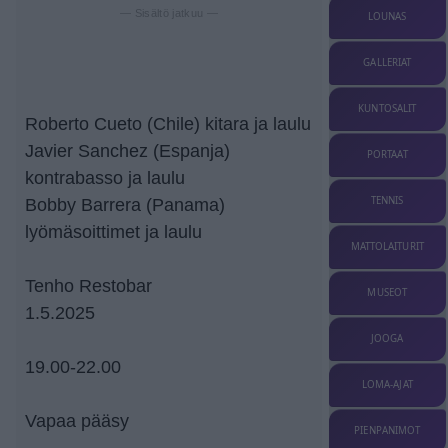
— Sisältö jatkuu —
LOUNAS
GALLERIAT
KUNTOSALIT
Roberto Cueto (Chile) kitara ja laulu
Javier Sanchez (Espanja)
PORTAAT
kontrabasso ja laulu
TENNIS
Bobby Barrera (Panama)
lyömäsoittimet ja laulu
MATTOLAITURIT
Tenho Restobar
MUSEOT
1.5.2025
JOOGA
19.00-22.00
LOMA-AJAT
Vapaa pääsy
PIENPANIMOT