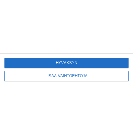
Pitbull sai lisäkonsertin
Helsinkiin I'm Back -
kiertueelleen
Lue lisää
Yleisölle avattu 112-
vuotiaan laivan sauna
antaa pehmeät löylyt
Lue lisää
HYVÄKSYN
LISÄÄ VAIHTOEHTOJA
Tämän leipomo-
kahvilan
karjalanpiirakoilla on
EU-sertifikaatti
Lue lisää