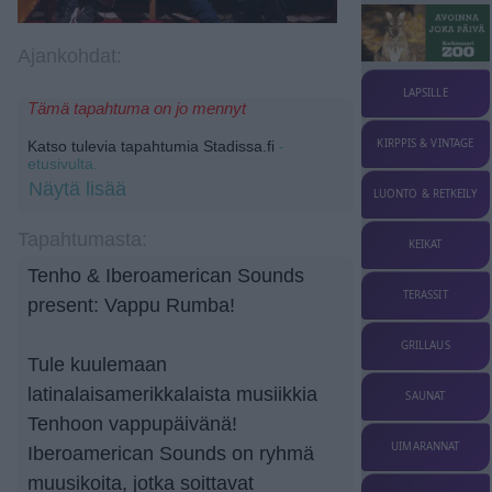
Ajankohdat:
LAPSILLE
Tämä tapahtuma on jo mennyt
KIRPPIS & VINTAGE
Katso tulevia tapahtumia Stadissa.fi
-
etusivulta.
Näytä lisää
LUONTO & RETKEILY
Tapahtumasta:
KEIKAT
Tenho & Iberoamerican Sounds
TERASSIT
present: Vappu Rumba!
GRILLAUS
Tule kuulemaan
latinalaisamerikkalaista musiikkia
SAUNAT
Tenhoon vappupäivänä!
UIMARANNAT
Iberoamerican Sounds on ryhmä
muusikoita, jotka soittavat