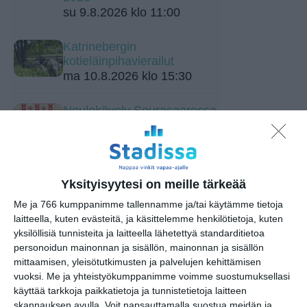
su 9.8.2026 klo 11:00
Katrinebergin
kotieläinpihavierailut
ma 10.8.2026 klo 15:30
Neulekävely Seurasaaressa
ti 11.8.2026 klo 14:00
Lavatanssit meren äärellä
Merimelojien majalla
Yksityisyytesi on meille tärkeää
ke 12.8.2026 klo 18:00
Me ja 766 kumppanimme tallennamme ja/tai käytämme tietoja
laitteella, kuten evästeitä, ja käsittelemme henkilötietoja, kuten
Svenkan perinteinen ja
yksilöllisiä tunnisteita ja laitteella lähetettyä standarditietoa
legendaarinen kesävisa
personoidun mainonnan ja sisällön, mainonnan ja sisällön
torstaisin
mittaamisen, yleisötutkimusten ja palvelujen kehittämisen
to 13.8.2026 klo 18:00
vuoksi.
Me ja yhteistyökumppanimme voimme suostumuksellasi
käyttää tarkkoja paikkatietoja ja tunnistetietoja laitteen
skannauksen avulla. Voit napsauttamalla suostua meidän ja