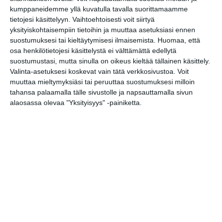
Arboretum-opastus
kumppaneidemme yllä kuvatulla tavalla suorittamaamme
pe 14.8.2026 klo 12:30
tietojesi käsittelyyn. Vaihtoehtoisesti voit siirtyä
yksityiskohtaisempiin tietoihin ja muuttaa asetuksiasi ennen
suostumuksesi tai kieltäytymisesi ilmaisemista.
Huomaa, että
Katrinebergin eläinpäivät
osa henkilötietojesi käsittelystä ei välttämättä edellytä
la 15.8.2026 klo 10:00
suostumustasi, mutta sinulla on oikeus kieltää tällainen käsittely.
Valinta-asetuksesi koskevat vain tätä verkkosivustoa. Voit
muuttaa mieltymyksiäsi tai peruuttaa suostumuksesi milloin
Aleksis Kiven kadun kirppis
tahansa palaamalla tälle sivustolle ja napsauttamalla sivun
su 16.8.2026 klo 09:00
alaosassa olevaa "Yksityisyys" -painiketta.
Rivitanssin ilmainen kokeilukerta ja
alkeiskurssi
ma 17.8.2026 klo 18:00