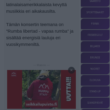
SAARISTO
latinalaisamerikkalaista kevyttä
musiikkia eri aikakausilta.
SPORTTIBAARIT
PIKNIK
Tämän konsertin teemana on
"Rumba libertad - vapaa rumba" ja
FRISBEEGOLF
sisältää energisiä lauluja eri
vuosikymmeniltä.
BILJARDI
BRUNSSI
— Mainos —
NUORET
×
ELOKUVA
STAND-UP
ILMAISPÄIVÄT