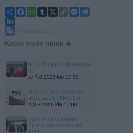
Share
Facebook
WhatsApp
Tumblr
X
Copy
Messenger
Telegram
Link
LinkedIn
Google
(Translate page)
Translate
Katso myös nämä 🔥
Wine Tasting Vallisaaressa
🍷
pe 7.8.2026 klo 17:00
BRQ Vantaa: Opastettu
kiertokävely (Tikkurila)
la 8.8.2026 klo 17:00
Lapinlahden Lähteen
puistokirppikset kesällä
2026