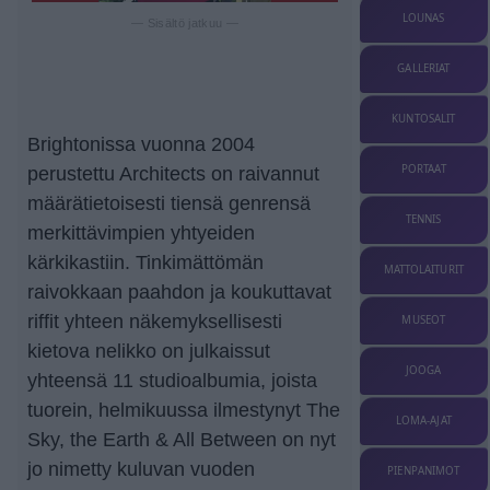
LOUNAS
— Sisältö jatkuu —
GALLERIAT
KUNTOSALIT
Brightonissa vuonna 2004
PORTAAT
perustettu Architects on raivannut
määrätietoisesti tiensä genrensä
TENNIS
merkittävimpien yhtyeiden
kärkikastiin. Tinkimättömän
MATTOLAITURIT
raivokkaan paahdon ja koukuttavat
riffit yhteen näkemyksellisesti
MUSEOT
kietova nelikko on julkaissut
JOOGA
yhteensä 11 studioalbumia, joista
tuorein, helmikuussa ilmestynyt The
LOMA-AJAT
Sky, the Earth & All Between on nyt
jo nimetty kuluvan vuoden
PIENPANIMOT