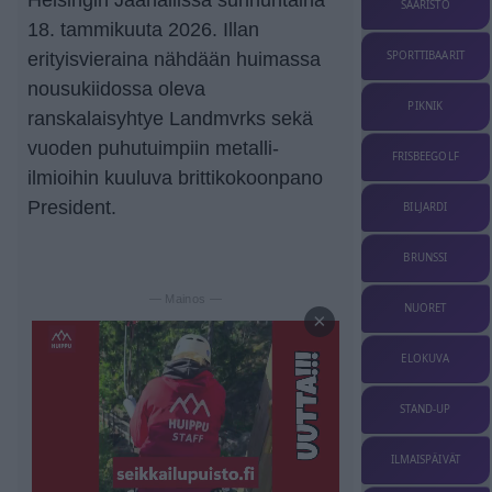
SAARISTO
18. tammikuuta 2026. Illan
erityisvieraina nähdään huimassa
SPORTTIBAARIT
nousukiidossa oleva
PIKNIK
ranskalaisyhtye Landmvrks sekä
vuoden puhutuimpiin metalli-
FRISBEEGOLF
ilmioihin kuuluva brittikokoonpano
President.
BILJARDI
BRUNSSI
— Mainos —
NUORET
×
ELOKUVA
STAND-UP
ILMAISPÄIVÄT