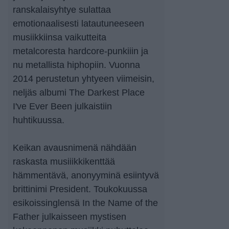
ranskalaisyhtye sulattaa
emotionaalisesti latautuneeseen
musiikkiinsa vaikutteita
metalcoresta hardcore-punkiiin ja
nu metallista hiphopiin. Vuonna
2014 perustetun yhtyeen viimeisin,
neljäs albumi The Darkest Place
I've Ever Been julkaistiin
huhtikuussa.
Keikan avausnimenä nähdään
raskasta musiiikkikenttää
hämmentävä, anonyyminä esiintyvä
brittinimi President. Toukokuussa
esikoissinglensä In the Name of the
Father julkaisseen mystisen