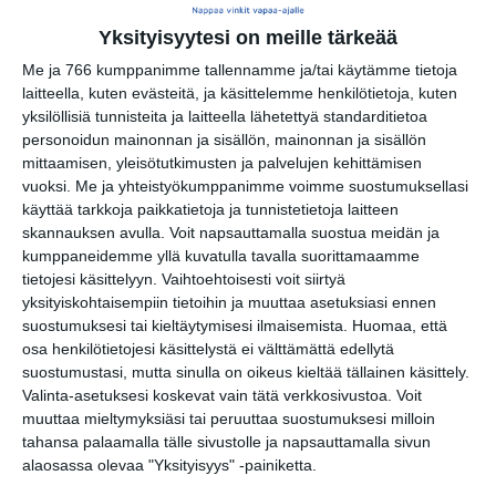
Jäähalli, Helsingin jäähalli
Yksityisyytesi on meille tärkeää
Nordenskiöldinkatu 11-13
Me ja 766 kumppanimme tallennamme ja/tai käytämme tietoja
00250 HELSINKI
laitteella, kuten evästeitä, ja käsittelemme henkilötietoja, kuten
yksilöllisiä tunnisteita ja laitteella lähetettyä standarditietoa
personoidun mainonnan ja sisällön, mainonnan ja sisällön
mittaamisen, yleisötutkimusten ja palvelujen kehittämisen
Kopioi tapahtuman linkki / Copy event
vuoksi.
Me ja yhteistyökumppanimme voimme suostumuksellasi
link
käyttää tarkkoja paikkatietoja ja tunnistetietoja laitteen
skannauksen avulla. Voit napsauttamalla suostua meidän ja
kumppaneidemme yllä kuvatulla tavalla suorittamaamme
Tilaa tapahtumavinkit sähköpostiisi
tietojesi käsittelyyn. Vaihtoehtoisesti voit siirtyä
yksityiskohtaisempiin tietoihin ja muuttaa asetuksiasi ennen
Jaa tapahtuma valitsemassasi
suostumuksesi tai kieltäytymisesi ilmaisemista.
Huomaa, että
palvelussa / share this event on:
osa henkilötietojesi käsittelystä ei välttämättä edellytä
suostumustasi, mutta sinulla on oikeus kieltää tällainen käsittely.
Share
Facebook
WhatsApp
Tumblr
X
Copy
Messenger
Telegram
Link
Valinta-asetuksesi koskevat vain tätä verkkosivustoa. Voit
LinkedIn
muuttaa mieltymyksiäsi tai peruuttaa suostumuksesi milloin
tahansa palaamalla tälle sivustolle ja napsauttamalla sivun
Google
(Translate page)
Translate
alaosassa olevaa "Yksityisyys" -painiketta.