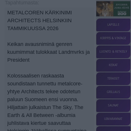
Tapahtumasta:
METALCOREN KÄRKINIMI
ARCHITECTS HELSINKIIN
LAPSILLE
TAMMIKUUSSA 2026
KIRPPIS & VINTAGE
Keikan avausniminä genren
kuumimmat tulokkaat Landmvrks ja
LUONTO & RETKEILY
President
KEIKAT
Kolossaalisen raskaasta
TERASSIT
soundistaan tunnettu metalcore-
yhtye Architects tekee odotetun
GRILLAUS
paluun Suomeen ensi vuonna.
SAUNAT
Hiljattain julkaistun The Sky, The
Earth & All Between -albumia
UIMARANNAT
juhlistava kiertue saavuttaa
Helsingin Jäähallissa sunnuntaina