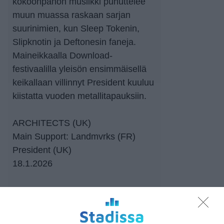
kokoonpanon musiikki puhuttelee
muun muassa raskaan sarjan
suurinimien, kun Sleep Tokenin,
Slipknotin ja Deftonesin faneja.
Maineikkaalla Download-
festivaalilla yleisön ensimmäisellä
keikallaan villinnyt President kuuluu
kiistatta vuoden metallitapauksiin.
ARCHITECTS (UK)
Main Support: Landmvrks (FR)
President (UK)
18.1.2026
https://www.lippu.fi/artist/architects/
Tapahtumapaikka / Venue