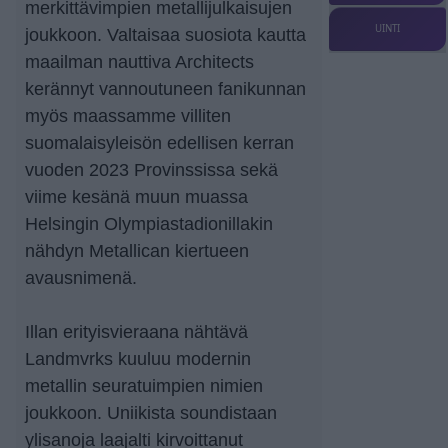
merkittävimpien metallijulkaisujen
UINTI
joukkoon. Valtaisaa suosiota kautta
maailman nauttiva Architects
kerännyt vannoutuneen fanikunnan
myös maassamme villiten
suomalaisyleisön edellisen kerran
vuoden 2023 Provinssissa sekä
viime kesänä muun muassa
Helsingin Olympiastadionillakin
nähdyn Metallican kiertueen
avausnimenä.
Illan erityisvieraana nähtävä
Landmvrks kuuluu modernin
metallin seuratuimpien nimien
joukkoon. Uniikista soundistaan
ylisanoja laajalti kirvoittanut