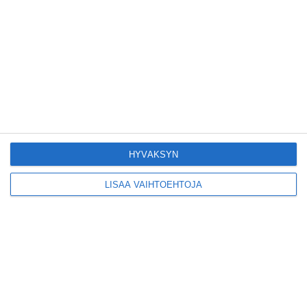
liikenteelle etuajassa
Lue lisää
Kodikas kahvila
Flemarilla yhdistää
kukat ja itse leivotut
pullat
Lue lisää
HYVÄKSYN
LISÄÄ VAIHTOEHTOJA
Pitbull sai lisäkonsertin
Helsinkiin I'm Back -
kiertueelleen
Lue lisää
Yleisölle avattu 112-
vuotiaan laivan sauna