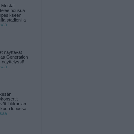
-Mustat
ttelee nousua
rpesikseen
lla stadionilla
isää
t näyttävät
taa Generation
-näyttelyssä
isää
 kesän
skonsertit
ävät Tikkurilan
okuun lopussa
isää