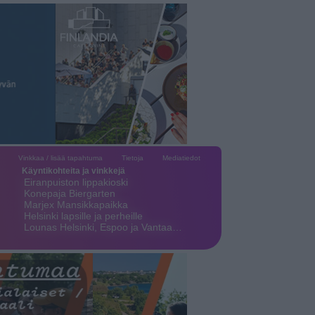
Vinkkaa / lisää tapahtuma
Tietoja
Mediatiedot
Käyntikohteita ja vinkkejä
Eiranpuiston lippakioski
Konepaja Biergarten
Marjex Mansikkapaikka
Helsinki lapsille ja perheille
Lounas Helsinki, Espoo ja Vantaa…