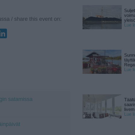
Sulje
voima
ssa / share this event on:
yleisö
Lue l
enger
elegram
LinkedIn
Sunnu
täytt
Rega
Lue l
ngin satamissa
Täält
saari
live
Lue l
äinpäivät