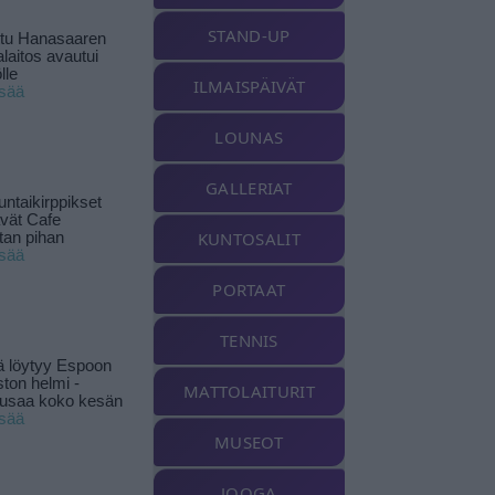
STAND-UP
ttu Hanasaaren
laitos avautui
lle
ILMAISPÄIVÄT
isää
LOUNAS
GALLERIAT
ntaikirppikset
ävät Cafe
KUNTOSALIT
tan pihan
isää
PORTAAT
TENNIS
ä löytyy Espoon
ston helmi -
MATTOLAITURIT
musaa koko kesän
isää
MUSEOT
JOOGA