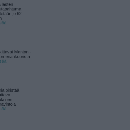
 lasten
utapahtuma
tetään jo 62.
n
isää
kittavat Mantan -
 omenankuorista
isää
ia piristää
uttava
alainen
ravintola
isää