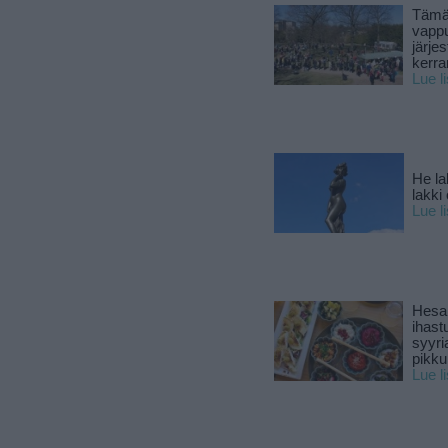
Tämä
vapp
järjes
kerra
Lue l
He la
lakki
Lue l
Hesar
ihast
syyri
pikku
Lue l