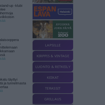
stand-up -klubi
elee
uhermoja
viikkoisin
isää
alaisooppera
ä
LAPSILLE
ittelemaan
ikkamaan
ssä
KIRPPIS & VINTAGE
isää
LUONTO & RETKEILY
KEIKAT
katu täyttyi
stä ja tunnelmasta
kertaa
TERASSIT
ää
GRILLAUS