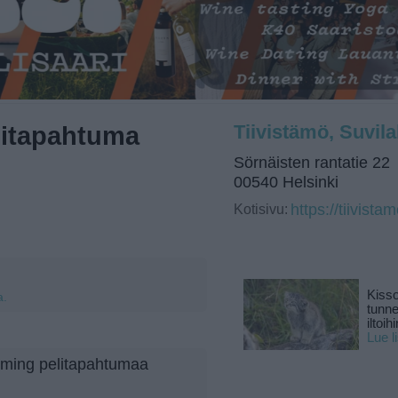
itapahtuma
Tiivistämö, Suvila
Sörnäisten rantatie 22
00540 Helsinki
Kotisivu:
https://tiivistam
Kisso
a.
tunn
iltoihi
Lue l
aming pelitapahtumaa