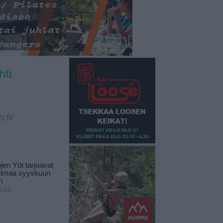
hti
o.fi/
jen Yöt tarjoavat
elmaa syyskuun
n
isää