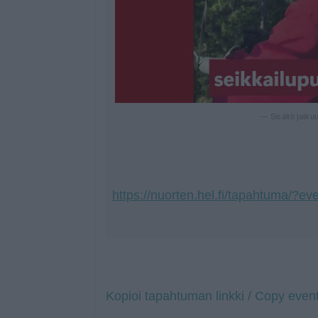
— Sisältö jatku
https://nuorten.hel.fi/tapahtuma/?ev
Kopioi tapahtuman linkki / Copy event