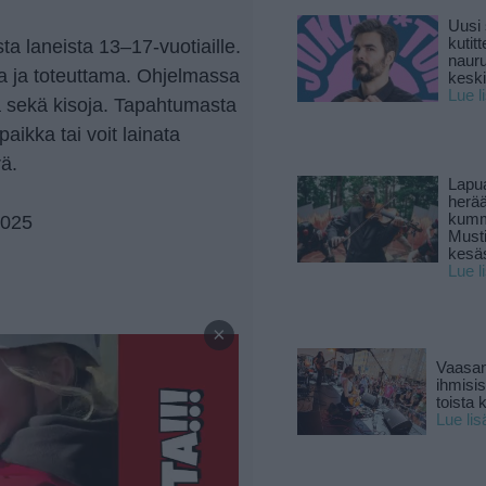
Uusi 
ta laneista 13–17-vuotiaille.
kutitt
naur
 ja toteuttama. Ohjelmassa
keski
Lue l
ia sekä kisoja. Tapahtumasta
aikka tai voit lainata
ä.
Lapu
herä
2025
kumm
Must
kesä
Lue l
—
×
Vaasan
ihmisi
toista 
Lue lis