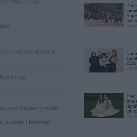
iasma Date Friday
Puna
tavoi
Supe
uusitu
Lue l
lalla
irppikset kesällä 2026
Nuore
suun
2026 
Lue l
lkeiskurssi
Ylen
ilmai
täytt
-aikaan
vuoden ympäri.
touk
Lue l
i uutisen Helsingin