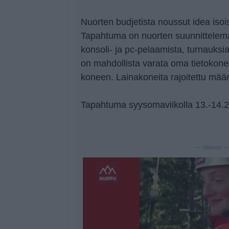
Nuorten budjetista noussut idea isois
Tapahtuma on nuorten suunnittelema
konsoli- ja pc-pelaamista, turnauks
on mahdollista varata oma tietokonep
koneen. Lainakoneita rajoitettu määr
Tapahtuma syysomaviikolla 13.-14.
— Mainos 