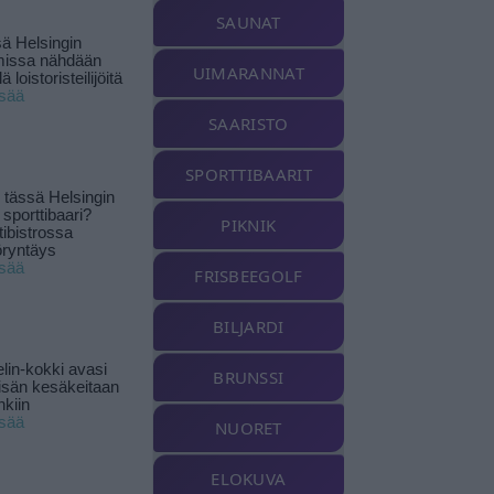
SAUNAT
ä Helsingin
missa nähdään
UIMARANNAT
ä loistoristeilijöitä
isää
SAARISTO
SPORTTIBAARIT
tässä Helsingin
 sporttibaari?
PIKNIK
tibistrossa
öryntäys
isää
FRISBEEGOLF
BILJARDI
lin-kokki avasi
BRUNSSI
yisän kesäkeitaan
nkiin
isää
NUORET
ELOKUVA