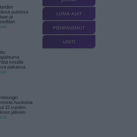
landen
ässä puistosa
LOMA-AJAT
taan ja
istellään
isää
PIENPANIMOT
UINTI
ttu
tapahtuma
yttää kesällä
ssa paikassa
isää
Helsingin
mista huviloista
ui 15 vuoden
ksen jälkeen
isää