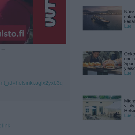
Näiss
sata
kesäll
Lue l
u —
Onko 
upein
Sport
yleis
Lue l
ent_id=helsinki:aglx2yxb3q
Miche
viiht
Helsi
Lue l
 link