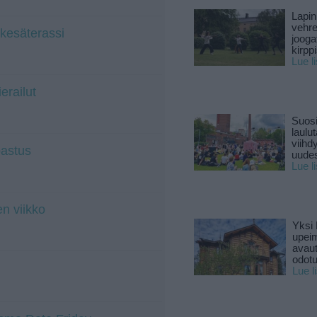
Lapin
vehre
 kesäterassi
jooga
kirpp
Lue l
erailut
Suosi
laulu
viihd
pastus
uude
Lue l
n viikko
Yksi 
upeim
avaut
odotu
Lue l