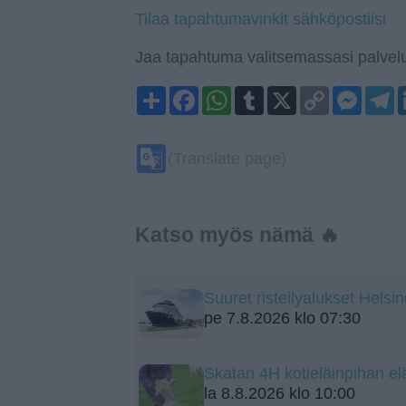
Tilaa tapahtumavinkit sähköpostiisi
Jaa tapahtuma valitsemassasi palvelu
Share
Facebook
WhatsApp
Tumblr
X
Copy
Mess
T
Link
Google
(Translate page)
Translate
Katso myös nämä 🔥
Suuret risteilyalukset Helsi
pe 7.8.2026 klo 07:30
Skatan 4H kotieläinpihan el
la 8.8.2026 klo 10:00