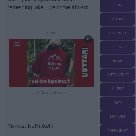
LOUNAS
refreshing take - welcome aboard.
GALLERIAT
KUNTOSALIT
— Mainos —
×
PORTAAT
TENNIS
MATTOLAITURIT
MUSEOT
— Sisältö jatkuu —
JOOGA
LOMA-AJAT
Tickets: NetTicket.fi
PIENPANIMOT