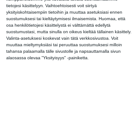
tietojesi käsittelyyn. Vaihtoehtoisesti voit siirtyä
Wallu's Little Friday - Free
yksityiskohtaisempiin tietoihin ja muuttaa asetuksiasi ennen
Live Music
suostumuksesi tai kieltäytymisesi ilmaisemista.
Huomaa, että
pe 14.8.2026 klo 22:00
osa henkilötietojesi käsittelystä ei välttämättä edellytä
suostumustasi, mutta sinulla on oikeus kieltää tällainen käsittely.
Valinta-asetuksesi koskevat vain tätä verkkosivustoa. Voit
Stoned Statues, Atlas
muuttaa mieltymyksiäsi tai peruuttaa suostumuksesi milloin
la 15.8.2026 klo 20:00
tahansa palaamalla tälle sivustolle ja napsauttamalla sivun
alaosassa olevaa "Yksityisyys" -painiketta.
Northlane (Aus)
su 16.8.2026 klo 18:00
Kissojen Yöt tarjoavat
tunnelmaa syyskuun