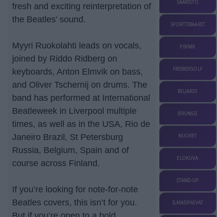
SAARISTO
fresh and exciting reinterpretation of
the Beatles’ sound.
SPORTTIBAARIT
Myyri Ruokolahti leads on vocals,
PIKNIK
joined by Riddo Ridberg on
FRISBEEGOLF
keyboards, Anton Elmvik on bass,
and Oliver Tschernij on drums. The
BILJARDI
band has performed at International
Beatleweek in Liverpool multiple
BRUNSSI
times, as well as in the USA, Rio de
Janeiro Brazil, St Petersburg
NUORET
Russia, Belgium, Spain and of
ELOKUVA
course across Finland.
STAND-UP
If you’re looking for note-for-note
Beatles covers, this isn’t for you.
ILMAISPÄIVÄT
But if you’re open to a bold,