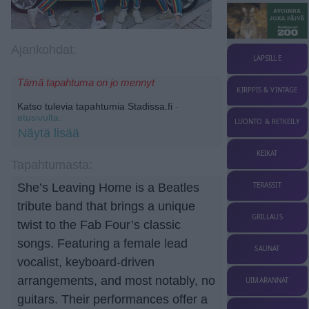
Ajankohdat:
LAPSILLE
Tämä tapahtuma on jo mennyt
KIRPPIS & VINTAGE
Katso tulevia tapahtumia Stadissa.fi
-
etusivulta.
LUONTO & RETKEILY
Näytä lisää
KEIKAT
Tapahtumasta:
TERASSIT
She’s Leaving Home is a Beatles
tribute band that brings a unique
GRILLAUS
twist to the Fab Four’s classic
songs. Featuring a female lead
SAUNAT
vocalist, keyboard-driven
arrangements, and most notably, no
UIMARANNAT
guitars. Their performances offer a