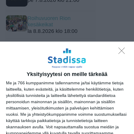
Roihuvuoren Rion
kesäkeikat
la 8.8.2026 klo 18:00
Tislaamo live: Raivo
Jackson
la 8.8.2026 klo 18:00
Mendo Monday
Yksityisyytesi on meille tärkeää
ma 10.8.2026 klo 19:00
Me ja 766 kumppanimme tallennamme ja/tai käytämme tietoja
laitteella, kuten evästeitä, ja käsittelemme henkilötietoja, kuten
yksilöllisiä tunnisteita ja laitteella lähetettyä standarditietoa
Osmo Ikonen
personoidun mainonnan ja sisällön, mainonnan ja sisällön
ke 12.8.2026 klo 17:00
mittaamisen, yleisötutkimusten ja palvelujen kehittämisen
vuoksi.
Me ja yhteistyökumppanimme voimme suostumuksellasi
käyttää tarkkoja paikkatietoja ja tunnistetietoja laitteen
Juho "Kihara" Pitkänen Jam
skannauksen avulla. Voit napsauttamalla suostua meidän ja
to 13.8.2026 klo 18:00
kumppaneidemme yllä kuvatulla tavalla suorittamaamme