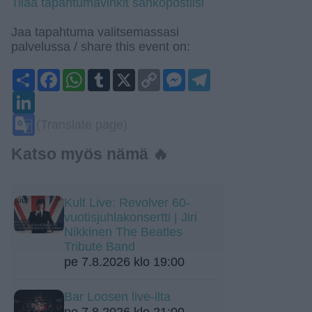
Tilaa tapahtumavinkit sähköpostiisi
Jaa tapahtuma valitsemassasi
palvelussa / share this event on:
Share
Facebook
WhatsApp
Tumblr
X
Copy
Messenger
Telegram
Link
LinkedIn
Google
(Translate page)
Translate
Katso myös nämä 🔥
Kult Live: Revolver 60-
vuotisjuhlakonsertti | Jiri
Nikkinen The Beatles
Tribute Band
pe 7.8.2026 klo 19:00
Bar Loosen live-ilta
pe 7.8.2026 klo 21:00