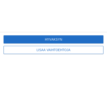
Yleisölle avattu 112-
vuotiaan laivan sauna
antaa pehmeät löylyt
Lue lisää
HYVÄKSYN
LISÄÄ VAIHTOEHTOJA
Tämän leipomo-
kahvilan
karjalanpiirakoilla on
EU-sertifikaatti
Lue lisää
Konepajan näyttämö toi
kiinnostavia toimijoita
Vallilaan
Lue lisää