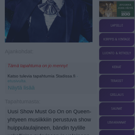
LAPSILLE
KIRPPIS & VINTAGE
Ajankohdat:
LUONTO & RETKEILY
Tämä tapahtuma on jo mennyt
KEIKAT
Katso tulevia tapahtumia Stadissa.fi
-
etusivulta.
TERASSIT
Näytä lisää
GRILLAUS
Tapahtumasta:
SAUNAT
Uusi Show Must Go On on Queen-
yhtyeen musiikkiin perustuva show
UIMARANNAT
huippulaulajineen, bändin tyylille