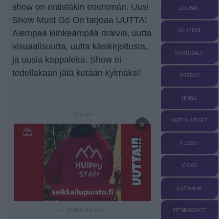
show on entistäkin enemmän. Uusi
LOUNAS
Show Must Go On tarjoaa UUTTA!
GALLERIAT
Aiempaa kiihkeämpää draivia, uutta
visuaalisuutta, uutta käsikirjoitusta,
KUNTOSALIT
ja uusia kappaleita. Show ei
todellakaan jätä ketään kylmäksi!
PORTAAT
TENNIS
— Mainos —
MATTOLAITURIT
×
MUSEOT
JOOGA
LOMA-AJAT
PIENPANIMOT
— Sisältö jatkuu —