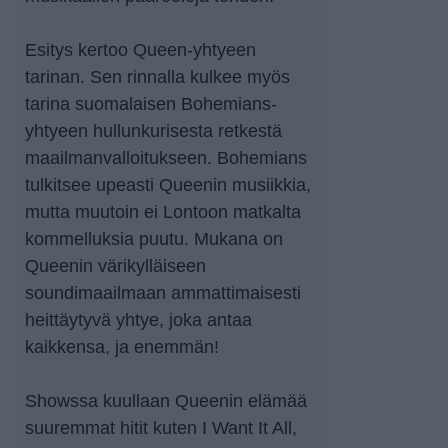
Esitys kertoo Queen-yhtyeen
tarinan. Sen rinnalla kulkee myös
tarina suomalaisen Bohemians-
yhtyeen hullunkurisesta retkestä
maailmanvalloitukseen. Bohemians
tulkitsee upeasti Queenin musiikkia,
mutta muutoin ei Lontoon matkalta
kommelluksia puutu. Mukana on
Queenin värikylläiseen
soundimaailmaan ammattimaisesti
heittäytyvä yhtye, joka antaa
kaikkensa, ja enemmän!
Showssa kuullaan Queenin elämää
suuremmat hitit kuten I Want It All,