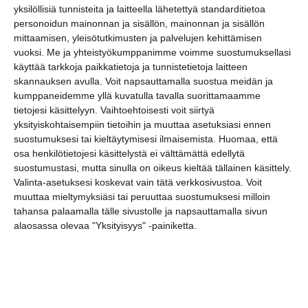
yksilöllisiä tunnisteita ja laitteella lähetettyä standarditietoa
personoidun mainonnan ja sisällön, mainonnan ja sisällön
Tilaa tapahtumavinkit sähköpostiisi
mittaamisen, yleisötutkimusten ja palvelujen kehittämisen
vuoksi.
Me ja yhteistyökumppanimme voimme suostumuksellasi
Jaa tapahtuma valitsemassasi
käyttää tarkkoja paikkatietoja ja tunnistetietoja laitteen
palvelussa / share this event on:
skannauksen avulla. Voit napsauttamalla suostua meidän ja
kumppaneidemme yllä kuvatulla tavalla suorittamaamme
Share
Facebook
WhatsApp
Tumblr
X
Copy
Messenger
Telegram
tietojesi käsittelyyn. Vaihtoehtoisesti voit siirtyä
Link
LinkedIn
yksityiskohtaisempiin tietoihin ja muuttaa asetuksiasi ennen
suostumuksesi tai kieltäytymisesi ilmaisemista.
Huomaa, että
Google
(Translate page)
osa henkilötietojesi käsittelystä ei välttämättä edellytä
Translate
suostumustasi, mutta sinulla on oikeus kieltää tällainen käsittely.
Katso myös nämä 🔥
Valinta-asetuksesi koskevat vain tätä verkkosivustoa. Voit
muuttaa mieltymyksiäsi tai peruuttaa suostumuksesi milloin
tahansa palaamalla tälle sivustolle ja napsauttamalla sivun
alaosassa olevaa "Yksityisyys" -painiketta.
Muistopäivä - Ihmisiä
historian hirmumyrskyssä
ma 10.8.2026 klo 18:30
Maukka, Väykkä ja suuri
seikkailu