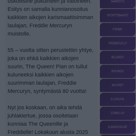
uskollisine pukuineen ja valoineen.
SAARISTO
Esitys on samalla kunnianosoitus
SPORTTIBAARIT
kaikkien aikojen karismaattisimman
laulajan, Freddie Mercuryn
PIKNIK
muistolle.
FRISBEEGOLF
55 – vuotta sitten perustettiin yhtye,
BILJARDI
joka on ehkä kaikkien aikojen
suurin, The Queen! Pian on tullut
BRUNSSI
kuluneeksi kaikkien aikojen
suurimman laulajan, Freddie
NUORET
Mercuryn, syntymästä 80 vuotta!
ELOKUVA
Nyt jos koskaan, on aika tehdä
STAND-UP
juhlakiertue, jossa osoitetaan
kunniaa The Queenille ja
ILMAISPÄIVÄT
Freddielle! Lokakuun alusta 2025