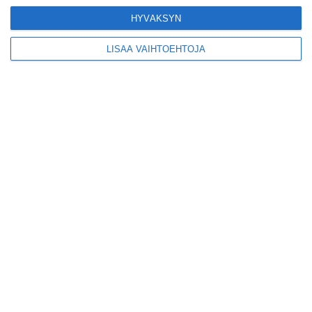
kiertueelleen
Lue lisää
HYVÄKSYN
LISÄÄ VAIHTOEHTOJA
Yleisölle avattu 112-
vuotiaan laivan sauna
antaa pehmeät löylyt
Lue lisää
Tämän leipomo-
kahvilan
karjalanpiirakoilla on
EU-sertifikaatti
Lue lisää
Konepajan näyttämö toi
kiinnostavia toimijoita
Vallilaan