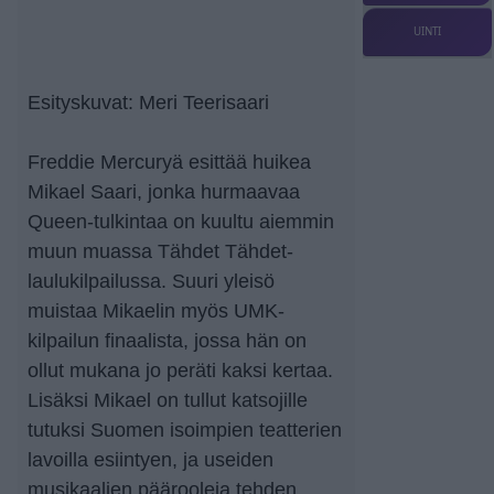
UINTI
Esityskuvat: Meri Teerisaari
Freddie Mercuryä esittää huikea
Mikael Saari, jonka hurmaavaa
Queen-tulkintaa on kuultu aiemmin
muun muassa Tähdet Tähdet-
laulukilpailussa. Suuri yleisö
muistaa Mikaelin myös UMK-
kilpailun finaalista, jossa hän on
ollut mukana jo peräti kaksi kertaa.
Lisäksi Mikael on tullut katsojille
tutuksi Suomen isoimpien teatterien
lavoilla esiintyen, ja useiden
musikaalien päärooleja tehden.