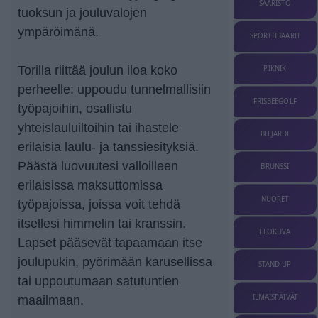
SAARISTO
tuoksun ja jouluvalojen
ympäröimänä.
SPORTTIBAARIT
Torilla riittää joulun iloa koko
PIKNIK
perheelle: uppoudu tunnelmallisiin
FRISBEEGOLF
työpajoihin, osallistu
yhteislauluiltoihin tai ihastele
BILJARDI
erilaisia laulu- ja tanssiesityksiä.
Päästä luovuutesi valloilleen
BRUNSSI
erilaisissa maksuttomissa
NUORET
työpajoissa, joissa voit tehdä
itsellesi himmelin tai kranssin.
ELOKUVA
Lapset pääsevät tapaamaan itse
joulupukin, pyörimään karusellissa
STAND-UP
tai uppoutumaan satutuntien
ILMAISPÄIVÄT
maailmaan.