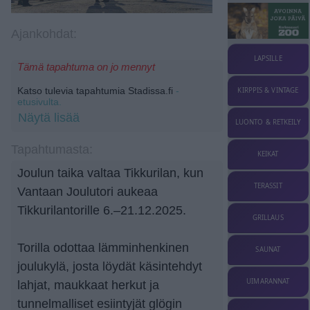
Ajankohdat:
LAPSILLE
Tämä tapahtuma on jo mennyt
Katso tulevia tapahtumia Stadissa.fi
-
KIRPPIS & VINTAGE
etusivulta.
Näytä lisää
LUONTO & RETKEILY
Tapahtumasta:
KEIKAT
Joulun taika valtaa Tikkurilan, kun
TERASSIT
Vantaan Joulutori aukeaa
Tikkurilantorille 6.–21.12.2025.
GRILLAUS
Torilla odottaa lämminhenkinen
SAUNAT
joulukylä, josta löydät käsintehdyt
UIMARANNAT
lahjat, maukkaat herkut ja
tunnelmalliset esiintyjät glögin