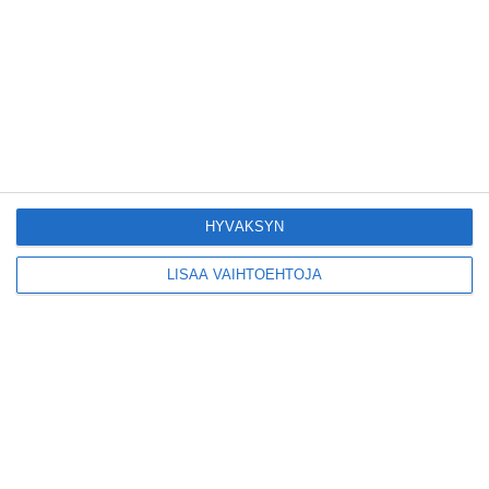
Tämän leipomo-
kahvilan
karjalanpiirakoilla on
EU-sertifikaatti
Lue lisää
HYVÄKSYN
Konepajan näyttämö toi
kiinnostavia toimijoita
Vallilaan
LISÄÄ VAIHTOEHTOJA
Lue lisää
Suosittu esitys tekee
joukkuevoimistelun
kääntöpuolia näkyväksi
Lue lisää