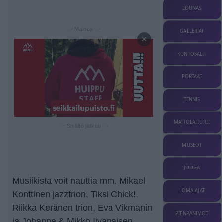
LOUNAS
— Mainos —
GALLERIAT
×
KUNTOSALIT
PORTAAT
TENNIS
MATTOLAITURIT
— Sisältö jatkuu —
MUSEOT
JOOGA
Musiikista voit nauttia mm. Mikael
LOMA-AJAT
Konttinen jazztrion, Tiksi Chick!,
Riikka Keränen trion, Eva Vikmanin
PIENPANIMOT
ja Johanna & Mikko Iivanaisen