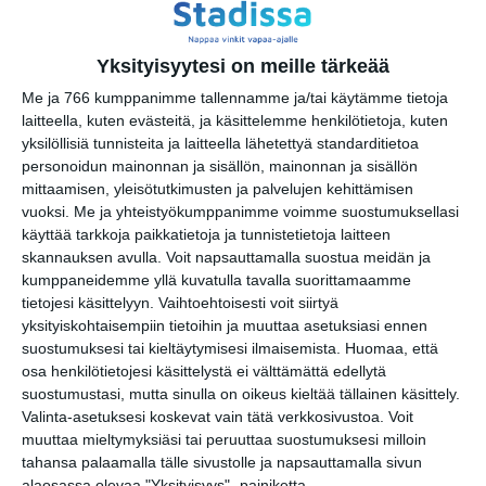
Google
(Translate page)
Translate
Katso myös nämä 🔥
Yksityisyytesi on meille tärkeää
Me ja 766 kumppanimme tallennamme ja/tai käytämme tietoja
laitteella, kuten evästeitä, ja käsittelemme henkilötietoja, kuten
Uiva venenäyttely -
yksilöllisiä tunnisteita ja laitteella lähetettyä standarditietoa
Flytande båtutställning
personoidun mainonnan ja sisällön, mainonnan ja sisällön
su 16.8.2026 klo 11:00
mittaamisen, yleisötutkimusten ja palvelujen kehittämisen
vuoksi.
Me ja yhteistyökumppanimme voimme suostumuksellasi
käyttää tarkkoja paikkatietoja ja tunnistetietoja laitteen
Ruubert 180 Bulls Eye Hour
skannauksen avulla. Voit napsauttamalla suostua meidän ja
ti 18.8.2026 klo 18:00
kumppaneidemme yllä kuvatulla tavalla suorittamaamme
tietojesi käsittelyyn. Vaihtoehtoisesti voit siirtyä
Vallisaaren Dinner with new
yksityiskohtaisempiin tietoihin ja muuttaa asetuksiasi ennen
friends 🥂
suostumuksesi tai kieltäytymisesi ilmaisemista.
Huomaa, että
ke 19.8.2026 klo 18:00
osa henkilötietojesi käsittelystä ei välttämättä edellytä
suostumustasi, mutta sinulla on oikeus kieltää tällainen käsittely.
Valinta-asetuksesi koskevat vain tätä verkkosivustoa. Voit
muuttaa mieltymyksiäsi tai peruuttaa suostumuksesi milloin
tahansa palaamalla tälle sivustolle ja napsauttamalla sivun
alaosassa olevaa "Yksityisyys" -painiketta.