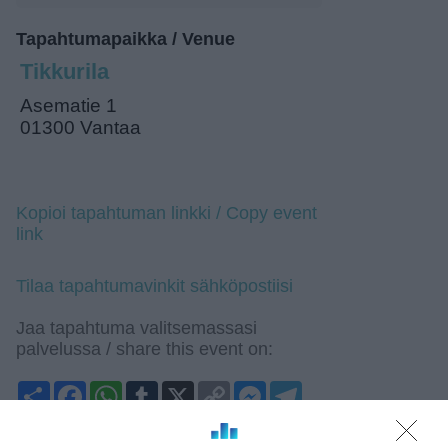
Tapahtumapaikka / Venue
Tikkurila
Asematie 1
01300 Vantaa
Kopioi tapahtuman linkki / Copy event
link
Tilaa tapahtumavinkit sähköpostiisi
Jaa tapahtuma valitsemassasi
palvelussa / share this event on:
Share
Facebook
WhatsApp
Tumblr
X
Copy
Messenger
Telegram
Link
LinkedIn