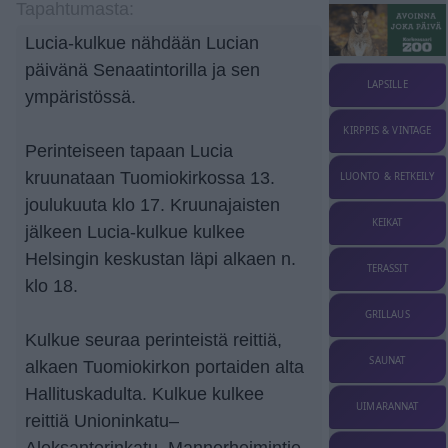
Tapahtumasta:
Lucia-kulkue nähdään Lucian
päivänä Senaatintorilla ja sen
LAPSILLE
ympäristössä.
KIRPPIS & VINTAGE
Perinteiseen tapaan Lucia
kruunataan Tuomiokirkossa 13.
LUONTO & RETKEILY
joulukuuta klo 17. Kruunajaisten
KEIKAT
jälkeen Lucia-kulkue kulkee
Helsingin keskustan läpi alkaen n.
TERASSIT
klo 18.
GRILLAUS
Kulkue seuraa perinteistä reittiä,
SAUNAT
alkaen Tuomiokirkon portaiden alta
Hallituskadulta. Kulkue kulkee
UIMARANNAT
reittiä Unioninkatu–
Aleksanterinkatu–Mannerheimintie–