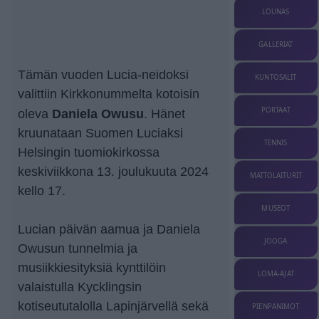
LOUNAS
GALLERIAT
Tämän vuoden Lucia-neidoksi
KUNTOSALIT
valittiin Kirkkonummelta kotoisin
PORTAAT
Daniela Owusu
oleva
. Hänet
kruunataan Suomen Luciaksi
TENNIS
Helsingin tuomiokirkossa
keskiviikkona 13. joulukuuta 2024
MATTOLAITURIT
kello 17.
MUSEOT
Lucian päivän aamua ja Daniela
JOOGA
Owusun tunnelmia ja
musiikkiesityksiä kynttilöin
LOMA-AJAT
valaistulla Kycklingsin
kotiseututalolla Lapinjärvellä sekä
PIENPANIMOT