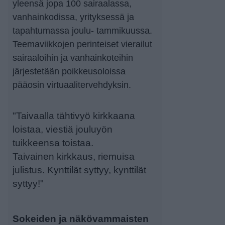
yleensä jopa 100 sairaalassa,
vanhainkodissa, yrityksessä ja
tapahtumassa joulu- tammikuussa.
Teemaviikkojen perinteiset vierailut
sairaaloihin ja vanhainkoteihin
järjestetään poikkeusoloissa
pääosin virtuaalitervehdyksin.
"Taivaalla tähtivyö kirkkaana
loistaa, viestiä jouluyön
tuikkeensa toistaa.
Taivainen kirkkaus, riemuisa
julistus. Kynttilät syttyy, kynttilät
syttyy!"
Sokeiden ja näkövammaisten