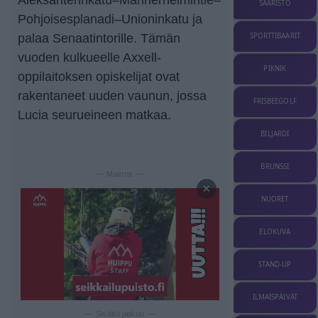
SAARISTO
Pohjoisesplanadi–Unioninkatu ja
palaa Senaatintorille. Tämän
SPORTTIBAARIT
vuoden kulkueelle Axxell-
PIKNIK
oppilaitoksen opiskelijat ovat
rakentaneet uuden vaunun, jossa
FRISBEEGOLF
Lucia seurueineen matkaa.
BILJARDI
BRUNSSI
— Mainos —
×
NUORET
ELOKUVA
STAND-UP
ILMAISPÄIVÄT
— Sisältö jatkuu —