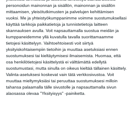
personoidun mainonnan ja sisällön, mainonnan ja sisällön
miekalla.
mittaamisen, yleisötutkimusten ja palvelujen kehittämisen
vuoksi.
Me ja yhteistyökumppanimme voimme suostumuksellasi
Toisen legendan mukaan ei-kristitty
käyttää tarkkoja paikkatietoja ja tunnistetietoja laitteen
skannauksen avulla. Voit napsauttamalla suostua meidän ja
nuori mies rakastui Lucian
kumppaneidemme yllä kuvatulla tavalla suorittamaamme
kauniisiin silmiin. Lucia ei
tietojesi käsittelyyn. Vaihtoehtoisesti voit siirtyä
kuitenkaan huolinut miestä vaan
yksityiskohtaisempiin tietoihin ja muuttaa asetuksiasi ennen
lopulta repi silmät päästään ja
suostumuksesi tai kieltäytymisesi ilmaisemista.
Huomaa, että
osa henkilötietojesi käsittelystä ei välttämättä edellytä
lähetti ne miehelle. Tarina kertoo,
suostumustasi, mutta sinulla on oikeus kieltää tällainen käsittely.
että mies järkyttyi ja kääntyi
Valinta-asetuksesi koskevat vain tätä verkkosivustoa. Voit
kristityksi. Lucia onkin sokeiden ja
muuttaa mieltymyksiäsi tai peruuttaa suostumuksesi milloin
tahansa palaamalla tälle sivustolle ja napsauttamalla sivun
näkövammaisten pyhimys.
alaosassa olevaa "Yksityisyys" -painiketta.
Lucian päivän historiaa
Sisiliassa Luciaa lienee palvottu
pyhimyksenä jo 400-luvulla.