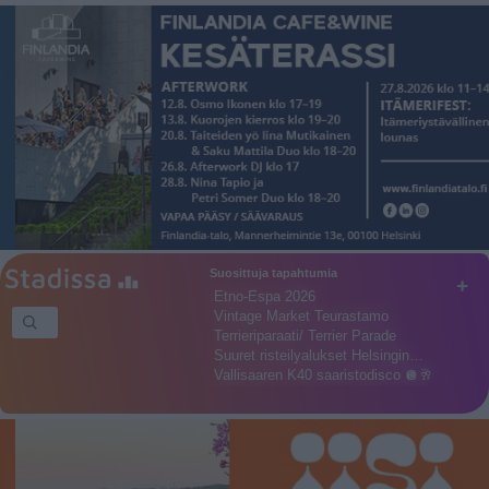
Suosittuja tapahtumia
+
Etno-Espa 2026
Vintage Market Teurastamo
Terrieriparaati/ Terrier Parade
Suuret risteilyalukset Helsingin…
Vallisaaren K40 saaristodisco 🪩🥂