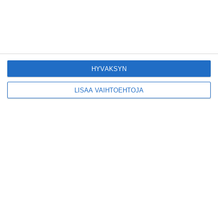
Lapinlanden vehreässä
puistosa joogataan ja
kirppistellään
Lue lisää
HYVÄKSYN
LISÄÄ VAIHTOEHTOJA
Suosittu laulutapahtuma
viihdyttää kesällä
uudessa paikassa
Lue lisää
Yksi Helsingin
upeimmista huviloista
avautui 15 vuoden
odotuksen jälkeen
Lue lisää