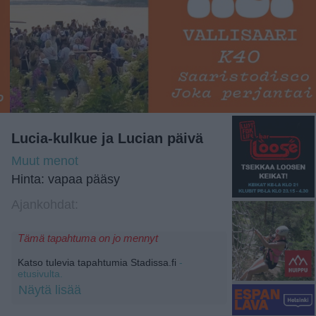
Lucia-kulkue ja Lucian päivä
Muut menot
Hinta: vapaa pääsy
Ajankohdat:
Tämä tapahtuma on jo mennyt
Katso tulevia tapahtumia Stadissa.fi
-
etusivulta.
Näytä lisää