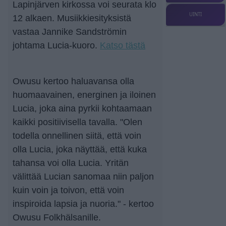
Lapinjärven kirkossa voi seurata klo
UINTI
12 alkaen. Musiikkiesityksistä
vastaa Jannike Sandströmin
johtama Lucia-kuoro.
Katso tästä
Owusu kertoo haluavansa olla
huomaavainen, energinen ja iloinen
Lucia, joka aina pyrkii kohtaamaan
kaikki positiivisella tavalla. "Olen
todella onnellinen siitä, että voin
olla Lucia, joka näyttää, että kuka
tahansa voi olla Lucia. Yritän
välittää Lucian sanomaa niin paljon
kuin voin ja toivon, että voin
inspiroida lapsia ja nuoria." - kertoo
Owusu Folkhälsanille.