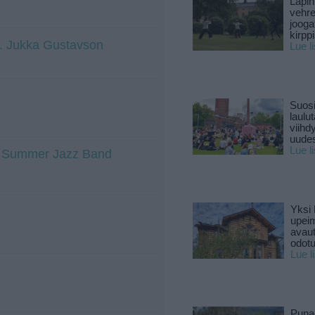
Lapin
vehre
jooga
kirpp
at. Jukka Gustavson
Lue l
Suosi
laulu
viihd
uude
Lue l
ti Summer Jazz Band
Yksi 
upeim
avaut
odotu
Lue l
Puna