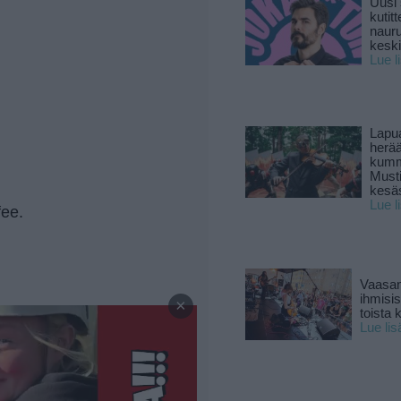
Uusi 
kutitt
naur
keski
Lue l
Lapu
herä
kumm
Must
kesä
Lue l
fee.
Vaasan
—
ihmisi
×
toista 
Lue lis