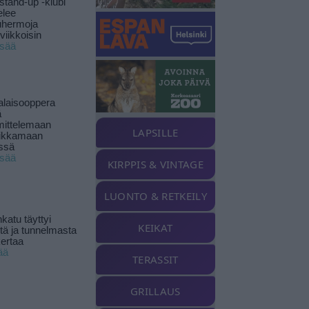
stand-up -klubi
elee
uhermoja
viikkoisin
isää
alaisooppera
ä
ittelemaan
LAPSILLE
ikkamaan
ssä
isää
KIRPPIS & VINTAGE
LUONTO & RETKEILY
katu täyttyi
KEIKAT
stä ja tunnelmasta
kertaa
ää
TERASSIT
GRILLAUS