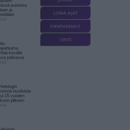
landen
ässä puistosa
taan ja
LOMA-AJAT
istellään
isää
PIENPANIMOT
UINTI
ttu
tapahtuma
yttää kesällä
ssa paikassa
isää
Helsingin
mista huviloista
ui 15 vuoden
ksen jälkeen
isää
-Mustat