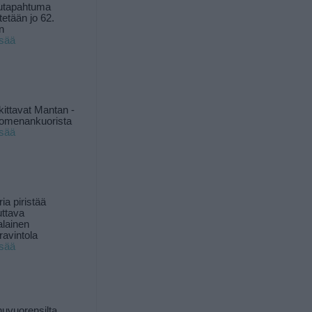
utapahtuma
tetään jo 62.
n
isää
kittavat Mantan -
 omenankuorista
isää
ia piristää
uttava
alainen
ravintola
isää
uvuorensilta