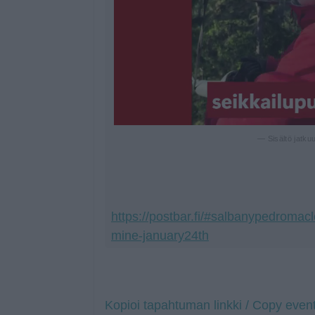
— Sisältö jatku
https://postbar.fi/#salbanypedromac
mine-january24th
Kopioi tapahtuman linkki / Copy event