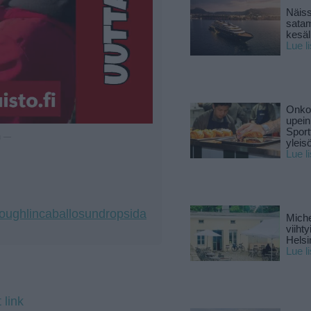
Näiss
sata
kesäll
Lue l
Onko 
upein
Sport
u —
yleis
Lue l
loughlincaballosundropsida
Miche
viiht
Helsi
Lue l
 link