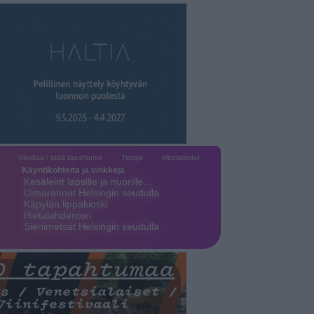
Vinkkaa / lisää tapahtuma
Tietoja
Mediatiedot
Käyntikohteita ja vinkkejä
Kesäleirit lapsille ja nuorille…
Uimarannat Helsingin seudulla
Käpylän lippakioski
Hietalahdentori
Sienimetsät Helsingin seudulla