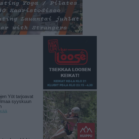
jen Yöt tarjoavat
elmaa syyskuun
n
isää