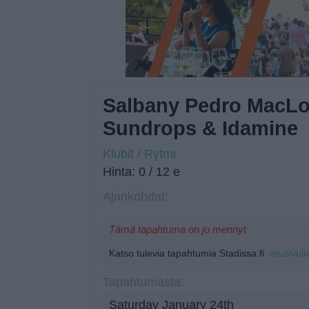
Salbany Pedro MacLo
Sundrops & Idamine
Klubit / Rytmi
Hinta: 0 / 12 e
Ajankohdat:
Tämä tapahtuma on jo mennyt
Katso tulevia tapahtumia Stadissa.fi
-etusivult
Tapahtumasta:
Saturday January 24th