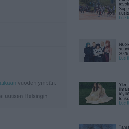
tavoi
Supe
uusitu
Lue l
Nuore
suun
2026 
Lue l
-aikaan
vuoden ympäri.
Ylen
ilmai
täytt
i uutisen Helsingin
touk
Lue l
Tämä