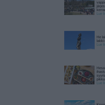
vapp
järjes
kerra
Lue l
He la
lakki
Lue l
Hesar
ihast
syyri
pikku
Lue l
Kruun