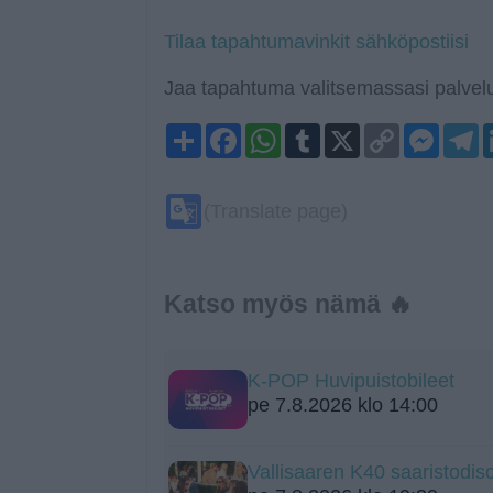
Tilaa tapahtumavinkit sähköpostiisi
Jaa tapahtuma valitsemassasi palvelu
Share
Facebook
WhatsApp
Tumblr
X
Copy
Mess
T
Link
Google
(Translate page)
Translate
Katso myös nämä 🔥
K-POP Huvipuistobileet
pe 7.8.2026 klo 14:00
Vallisaaren K40 saaristodis