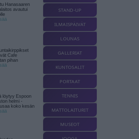
ttu Hanasaaren
laitos avautui
STAND-UP
lle
isää
ILMAISPÄIVÄT
LOUNAS
ntaikirppikset
GALLERIAT
ävät Cafe
tan pihan
isää
KUNTOSALIT
PORTAAT
TENNIS
ä löytyy Espoon
ston helmi -
musaa koko kesän
MATTOLAITURIT
isää
MUSEOT
JOOGA