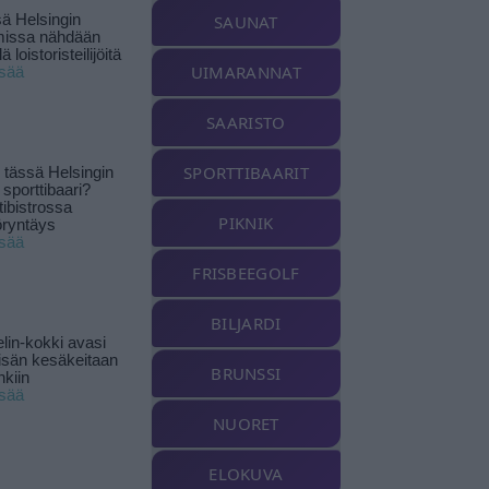
ä Helsingin
SAUNAT
missa nähdään
ä loistoristeilijöitä
UIMARANNAT
isää
SAARISTO
SPORTTIBAARIT
tässä Helsingin
 sporttibaari?
tibistrossa
PIKNIK
öryntäys
isää
FRISBEEGOLF
BILJARDI
lin-kokki avasi
yisän kesäkeitaan
BRUNSSI
nkiin
isää
NUORET
ELOKUVA