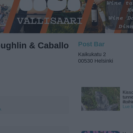
ughlin & Caballo
Post Bar
Kaikukatu 2
00530 Helsinki
Kisso
tunn
iltoihi
Lue l
a.