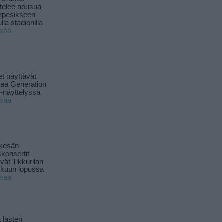
ttelee nousua
rpesikseen
lla stadionilla
isää
t näyttävät
taa Generation
-näyttelyssä
isää
 kesän
skonsertit
ävät Tikkurilan
okuun lopussa
isää
 lasten