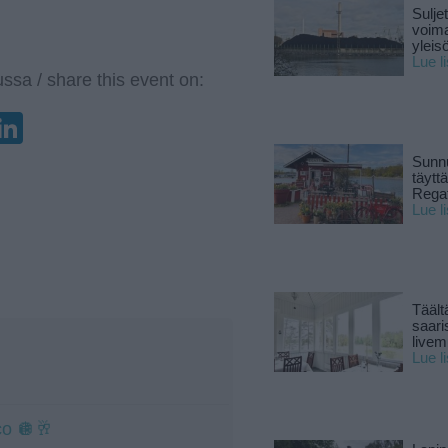
Sulje
voima
yleisö
Lue l
ssa / share this event on:
enger
elegram
LinkedIn
Sunnu
täytt
Rega
Lue l
Täält
saari
live
Lue l
co 🪩🥂