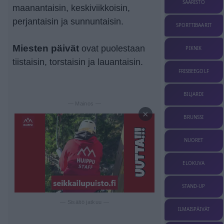
SAARISTO
maanantaisin, keskiviikkoisin,
perjantaisin ja sunnuntaisin.
SPORTTIBAARIT
Miesten päivät
ovat puolestaan
PIKNIK
tiistaisin, torstaisin ja lauantaisin.
FRISBEEGOLF
BILJARDI
— Mainos —
×
BRUNSSI
NUORET
ELOKUVA
STAND-UP
— Sisältö jatkuu —
ILMAISPÄIVÄT