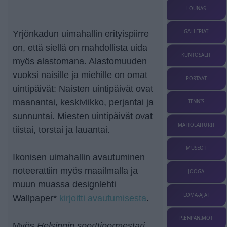
LOUNAS
GALLERIAT
Yrjönkadun uimahallin erityispiirre
on, että siellä on mahdollista uida
KUNTOSALIT
myös alastomana. Alastomuuden
vuoksi naisille ja miehille on omat
PORTAAT
uintipäivät: Naisten uintipäivät ovat
maanantai, keskiviikko, perjantai ja
TENNIS
sunnuntai. Miesten uintipäivät ovat
MATTOLAITURIT
tiistai, torstai ja lauantai.
MUSEOT
Ikonisen uimahallin avautuminen
noteerattiin myös maailmalla ja
JOOGA
muun muassa designlehti
LOMA-AJAT
Wallpaper*
kirjoitti avautumisesta
.
PIENPANIMOT
Helsingin sporttipormestari
Myös