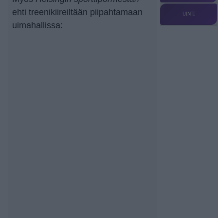
ehti treenikiireiltään piipahtamaan
UINTI
uimahallissa: