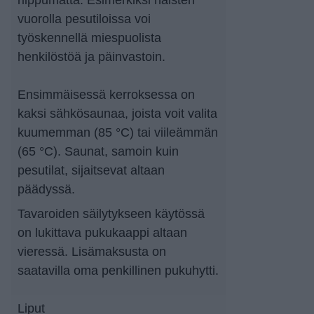
vuorolla pesutiloissa voi
työskennellä miespuolista
henkilöstöä ja päinvastoin.
Ensimmäisessä kerroksessa on
kaksi sähkösaunaa, joista voit valita
kuumemman (85 °C) tai viileämmän
(65 °C). Saunat, samoin kuin
pesutilat, sijaitsevat altaan
päädyssä.
Tavaroiden säilytykseen käytössä
on lukittava pukukaappi altaan
vieressä. Lisämaksusta on
saatavilla oma penkillinen pukuhytti.
Liput