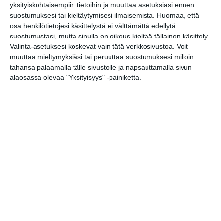
hel.fi/yrjonkatuswimminghall
yksityiskohtaisempiin tietoihin ja muuttaa asetuksiasi ennen
suostumuksesi tai kieltäytymisesi ilmaisemista.
Huomaa, että
osa henkilötietojesi käsittelystä ei välttämättä edellytä
suostumustasi, mutta sinulla on oikeus kieltää tällainen käsittely.
Tapahtumapaikka / Venue
Valinta-asetuksesi koskevat vain tätä verkkosivustoa. Voit
muuttaa mieltymyksiäsi tai peruuttaa suostumuksesi milloin
Yrjönkadun uimahalli
tahansa palaamalla tälle sivustolle ja napsauttamalla sivun
alaosassa olevaa "Yksityisyys" -painiketta.
Yrjönkatu 21b
00120 Helsinki
Puhelin:
09 310 87401 (kassa)
Kopioi tapahtuman linkki / Copy event
link
Tilaa tapahtumavinkit sähköpostiisi
Jaa tapahtuma valitsemassasi
palvelussa / share this event on: