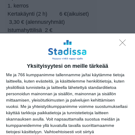
1. kerros
Kertakäynti (2 h) 6 €(aikuiset)
3,30 € (alennusryhmät)
Istumahyttilisä 2 €
2. kerros
Kertakäynti (2 h) 20 € 15 €
Lisätunti (1 h) 12 € 12 €
Yksityisyytesi on meille tärkeää
Sisältää: lepohytti, pyyhe, kylpytakki
Me ja 766 kumppanimme tallennamme ja/tai käytämme tietoja
ja pefletti
laitteella, kuten evästeitä, ja käsittelemme henkilötietoja, kuten
2. krs höyrysauna, puulämmitteinen
yksilöllisiä tunnisteita ja laitteella lähetettyä standarditietoa
personoidun mainonnan ja sisällön, mainonnan ja sisällön
sauna ja infrapunasauna
mittaamisen, yleisötutkimusten ja palvelujen kehittämisen
1. krs uinti ja saunat
vuoksi.
Me ja yhteistyökumppanimme voimme suostumuksellasi
käyttää tarkkoja paikkatietoja ja tunnistetietoja laitteen
skannauksen avulla. Voit napsauttamalla suostua meidän ja
Kuva: Katri Lehtola / Keksi Agency
kumppaneidemme yllä kuvatulla tavalla suorittamaamme
tietojesi käsittelyyn. Vaihtoehtoisesti voit siirtyä