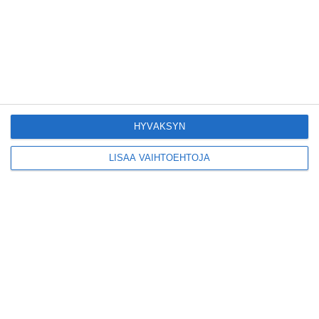
ihastuttava syyrialainen
pikkuravintola
Lue lisää
Kruunuvuorensilta
avautui kevyelle
HYVÄKSYN
liikenteelle etuajassa
Lue lisää
LISÄÄ VAIHTOEHTOJA
Kodikas kahvila
Flemarilla yhdistää
kukat ja itse leivotut
pullat
Lue lisää
Pitbull sai lisäkonsertin