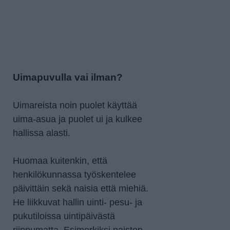
Uimapuvulla vai ilman?
Uimareista noin puolet käyttää
uima-asua ja puolet ui ja kulkee
hallissa alasti.
Huomaa kuitenkin, että
henkilökunnassa työskentelee
päivittäin sekä naisia että miehiä.
He liikkuvat hallin uinti- pesu- ja
pukutiloissa uintipäivästä
riippumatta. Esimerkiksi naisten