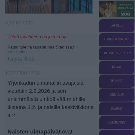
Ajankohdat:
LAPSILLE
Tämä tapahtuma on jo mennyt
KIRPPIS & VINTAGE
Katso tulevia tapahtumia Stadissa.fi
-
etusivulta.
LUONTO & RETKEILY
Näytä lisää
KEIKAT
Tapahtumasta:
TERASSIT
Yrjönkadun uimahallin avajaisia
vietettiin 2.2.2026 ja sen
GRILLAUS
ensimmäistä uintipäivää miehille
tiistaina 3.2. ja naisille keskiviikkona
SAUNAT
4.2.
UIMARANNAT
Naisten uimapäivät
ovat