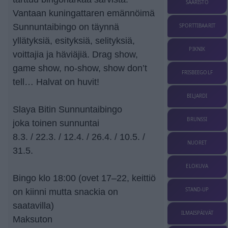
SAARISTO
Vantaan kuningattaren emännöimä
Sunnuntaibingo on täynnä
SPORTTIBAARIT
yllätyksiä, esityksiä, selityksiä,
PIKNIK
voittajia ja häviäjiä. Drag show,
game show, no-show, show don’t
FRISBEEGOLF
tell… Halvat on huvit!
BILJARDI
Slaya Bitin Sunnuntaibingo
BRUNSSI
joka toinen sunnuntai
8.3. / 22.3. / 12.4. / 26.4. / 10.5. /
NUORET
31.5.
ELOKUVA
Bingo klo 18:00 (ovet 17–22, keittiö
STAND-UP
on kiinni mutta snackia on
saatavilla)
ILMAISPÄIVÄT
Maksuton