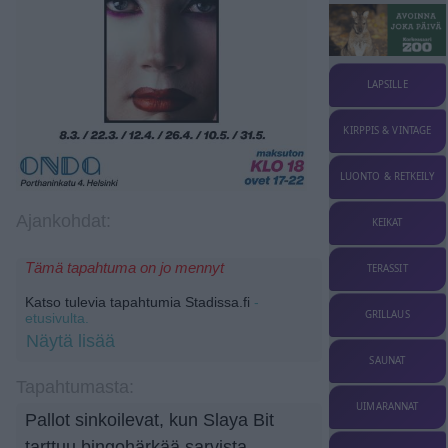
LAPSILLE
KIRPPIS & VINTAGE
LUONTO & RETKEILY
Ajankohdat:
KEIKAT
Tämä tapahtuma on jo mennyt
TERASSIT
Katso tulevia tapahtumia Stadissa.fi
-
GRILLAUS
etusivulta.
Näytä lisää
SAUNAT
Tapahtumasta:
UIMARANNAT
Pallot sinkoilevat, kun Slaya Bit
tarttuu bingohärkää sarvista.