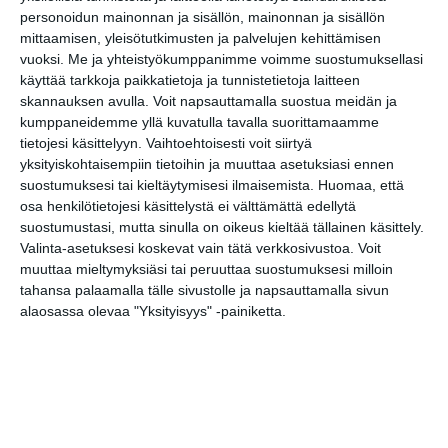
personoidun mainonnan ja sisällön, mainonnan ja sisällön
mittaamisen, yleisötutkimusten ja palvelujen kehittämisen
Superterassi - Kasarmitorin
vuoksi.
Me ja yhteistyökumppanimme voimme suostumuksellasi
kesäterassi
käyttää tarkkoja paikkatietoja ja tunnistetietoja laitteen
ti 11.8.2026 klo 10:00
skannauksen avulla. Voit napsauttamalla suostua meidän ja
kumppaneidemme yllä kuvatulla tavalla suorittamaamme
tietojesi käsittelyyn. Vaihtoehtoisesti voit siirtyä
Kaupunkitanssit Maunulassa
yksityiskohtaisempiin tietoihin ja muuttaa asetuksiasi ennen
ke 12.8.2026 klo 17:30
suostumuksesi tai kieltäytymisesi ilmaisemista.
Huomaa, että
osa henkilötietojesi käsittelystä ei välttämättä edellytä
Kaupunkitanssit
suostumustasi, mutta sinulla on oikeus kieltää tällainen käsittely.
Teurastamolla
Valinta-asetuksesi koskevat vain tätä verkkosivustoa. Voit
to 13.8.2026 klo 17:30
muuttaa mieltymyksiäsi tai peruuttaa suostumuksesi milloin
tahansa palaamalla tälle sivustolle ja napsauttamalla sivun
alaosassa olevaa "Yksityisyys" -painiketta.
Arboretum-opastus
pe 14.8.2026 klo 12:30
Wine Tasting Vallisaaressa
🍷
la 15.8.2026 klo 17:00