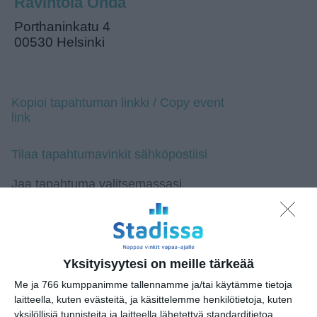
Ravintola Onda
Porthaninkatu 4
00530 Helsinki
Kopioi tapahtuman linkki / Copy event
link
Tilaa tapahtumavinkit sähköpostiisi
Jaa tapahtuma valitsemassasi
palvelussa / share this event on:
Share
Facebook
WhatsApp
Tumblr
X
Copy
Messenger
Telegram
Link
LinkedIn
Yksityisyytesi on meille tärkeää
Google
(Translate page)
Translate
Me ja 766 kumppanimme tallennamme ja/tai käytämme tietoja
laitteella, kuten evästeitä, ja käsittelemme henkilötietoja, kuten
Katso myös nämä 🔥
yksilöllisiä tunnisteita ja laitteella lähetettyä standarditietoa