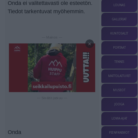
Onda ei valitettavasti ole esteetön.
LOUNAS
Tiedot tarkentuvat myöhemmin.
GALLERIAT
KUNTOSALIT
— Mainos —
×
PORTAAT
TENNIS
MATTOLAITURIT
MUSEOT
— Sisältö jatkuu —
JOOGA
LOMA-AJAT
Onda
PIENPANIMOT