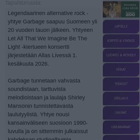
Tapahtumasta:
Legendaarinen alternative rock -
yhtye Garbage saapuu Suomeen yli
LAPSILLE
20 vuoden tauon jälkeen. Yhtyeen
Let All That We Imagine Be The
KIRPPIS & VINTAGE
Light -kiertueen konsertti
järjestetään Allas Livessä 1.
LUONTO & RETKEILY
kesäkuuta 2026.
KEIKAT
Garbage tunnetaan vahvasta
TERASSIT
soundistaan, tarttuvista
melodioistaan ja laulaja Shirley
GRILLAUS
Mansonin tunnistettavasta
SAUNAT
laulutyylistä. Yhtye nousi
kansainväliseen suosioon 1990-
UIMARANNAT
luvulla ja on sittemmin julkaissut
kahdeksan studioalbumia.