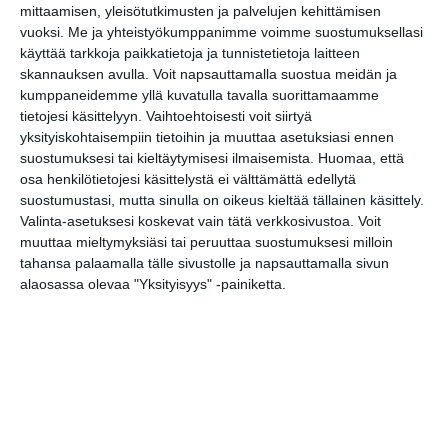
mittaamisen, yleisötutkimusten ja palvelujen kehittämisen
Hilland Mondays
vuoksi.
Me ja yhteistyökumppanimme voimme suostumuksellasi
ma 10.8.2026 klo 19:00
käyttää tarkkoja paikkatietoja ja tunnistetietoja laitteen
skannauksen avulla. Voit napsauttamalla suostua meidän ja
kumppaneidemme yllä kuvatulla tavalla suorittamaamme
Bar Loosen live-ilta
tietojesi käsittelyyn. Vaihtoehtoisesti voit siirtyä
ke 12.8.2026 klo 20:00
yksityiskohtaisempiin tietoihin ja muuttaa asetuksiasi ennen
suostumuksesi tai kieltäytymisesi ilmaisemista.
Huomaa, että
osa henkilötietojesi käsittelystä ei välttämättä edellytä
Liput myyntiin: Weezer -
suostumustasi, mutta sinulla on oikeus kieltää tällainen käsittely.
The Gathering
Valinta-asetuksesi koskevat vain tätä verkkosivustoa. Voit
to 13.8.2026 klo 11:00
muuttaa mieltymyksiäsi tai peruuttaa suostumuksesi milloin
tahansa palaamalla tälle sivustolle ja napsauttamalla sivun
Charon
alaosassa olevaa "Yksityisyys" -painiketta.
pe 14.8.2026 klo 19:00
Stoned Statues, Atlas
la 15.8.2026 klo 20:00
Roihuvuoren Rion
kesäkeikat