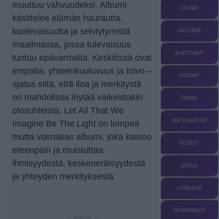
muuttuu vahvuudeksi. Albumi
LOUNAS
käsittelee elämän haurautta,
kuolevaisuutta ja selviytymistä
GALLERIAT
maailmassa, jossa tulevaisuus
KUNTOSALIT
tuntuu epävarmalta. Keskiössä ovat
empatia, yhteenkuuluvuus ja toivo –
PORTAAT
ajatus siitä, että iloa ja merkitystä
on mahdollista löytää vaikeistakin
TENNIS
olosuhteista. Let All That We
MATTOLAITURIT
Imagine Be The Light on lempeä
mutta voimakas albumi, joka katsoo
MUSEOT
eteenpäin ja muistuttaa
ihmisyydestä, keskeneräisyydestä
JOOGA
ja yhteyden merkityksestä.
LOMA-AJAT
PIENPANIMOT
— Mainos —