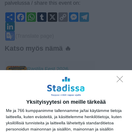
palvelussa / share this event on:
Share
Facebook
WhatsApp
Tumblr
X
Copy
Messenger
Telegram
Link
LinkedIn
Google
(Translate page)
Translate
Katso myös nämä 🔥
Rastila Fest 2026
la 8.8.2026 klo 13:00
Hellsinki Metal Festival
la 8.8.2026 klo 13:00
Yksityisyytesi on meille tärkeää
Me ja 766 kumppanimme tallennamme ja/tai käytämme tietoja
laitteella, kuten evästeitä, ja käsittelemme henkilötietoja, kuten
Pete Parkkonen
yksilöllisiä tunnisteita ja laitteella lähetettyä standarditietoa
la 8.8.2026 klo 19:00
personoidun mainonnan ja sisällön, mainonnan ja sisällön