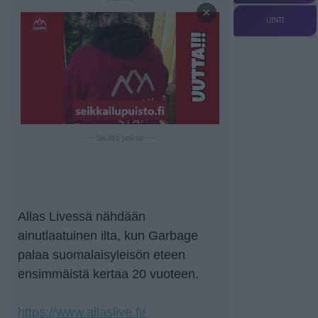
×
UINTI
— Sisältö jatkuu —
Allas Livessä nähdään
ainutlaatuinen ilta, kun Garbage
palaa suomalaisyleisön eteen
ensimmäistä kertaa 20 vuoteen.
https://www.allaslive.fi/