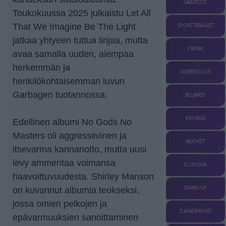
SAARISTO
Toukokuussa 2025 julkaistu Let All
That We Imagine Be The Light
SPORTTIBAARIT
jatkaa yhtyeen tuttua linjaa, mutta
PIKNIK
avaa samalla uuden, aiempaa
herkemmän ja
FRISBEEGOLF
henkilökohtaisemman luvun
Garbagen tuotannossa.
BILJARDI
BRUNSSI
Edellinen albumi No Gods No
Masters oli aggressiivinen ja
NUORET
itsevarma kannanotto, mutta uusi
levy ammentaa voimansa
ELOKUVA
haavoittuvuudesta. Shirley Manson
STAND-UP
on kuvannut albumia teokseksi,
jossa omien pelkojen ja
ILMAISPÄIVÄT
epävarmuuksien sanoittaminen