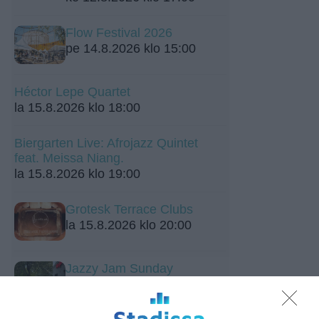
Flow Festival 2026
pe 14.8.2026 klo 15:00
Héctor Lepe Quartet
la 15.8.2026 klo 18:00
Biergarten Live: Afrojazz Quintet
feat. Meissa Niang.
la 15.8.2026 klo 19:00
Grotesk Terrace Clubs
la 15.8.2026 klo 20:00
Jazzy Jam Sunday
su 16.8.2026 klo 18:30