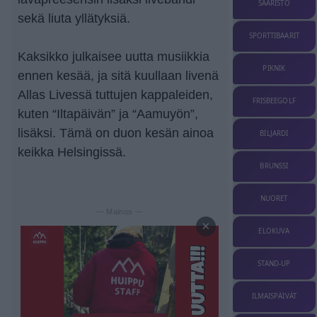
SAARISTO
sekä liuta yllätyksiä.
SPORTTIBAARIT
Kaksikko julkaisee uutta musiikkia
PIKNIK
ennen kesää, ja sitä kuullaan livenä
Allas Livessä tuttujen kappaleiden,
FRISBEEGOLF
kuten “Iltapäivän” ja “Aamuyön”,
lisäksi. Tämä on duon kesän ainoa
BILJARDI
keikka Helsingissä.
BRUNSSI
NUORET
— Mainos —
×
ELOKUVA
STAND-UP
ILMAISPÄIVÄT