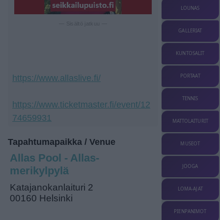
LOUNAS
— Sisältö jatkuu —
GALLERIAT
KUNTOSALIT
PORTAAT
https://www.allaslive.fi/
TENNIS
https://www.ticketmaster.fi/event/12
74659931
MATTOLAITURIT
Tapahtumapaikka / Venue
MUSEOT
Allas Pool - Allas-
JOOGA
merikylpylä
Katajanokanlaituri 2
LOMA-AJAT
00160 Helsinki
PIENPANIMOT