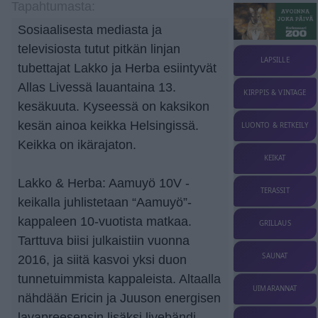
Tapahtumasta:
Sosiaalisesta mediasta ja
televisiosta tutut pitkän linjan
LAPSILLE
tubettajat Lakko ja Herba esiintyvät
Allas Livessä lauantaina 13.
KIRPPIS & VINTAGE
kesäkuuta. Kyseessä on kaksikon
kesän ainoa keikka Helsingissä.
LUONTO & RETKEILY
Keikka on ikärajaton.
KEIKAT
Lakko & Herba: Aamuyö 10V -
TERASSIT
keikalla juhlistetaan “Aamuyö”-
kappaleen 10-vuotista matkaa.
GRILLAUS
Tarttuva biisi julkaistiin vuonna
SAUNAT
2016, ja siitä kasvoi yksi duon
tunnetuimmista kappaleista. Altaalla
UIMARANNAT
nähdään Ericin ja Juuson energisen
lavapreesensin lisäksi livebändi