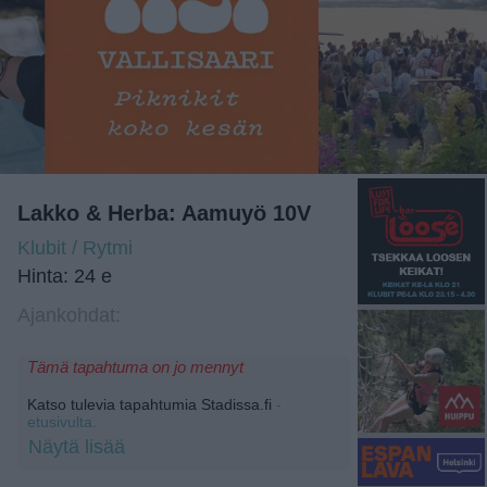
Lakko & Herba: Aamuyö 10V
Klubit / Rytmi
Hinta: 24 e
Ajankohdat:
Tämä tapahtuma on jo mennyt
Katso tulevia tapahtumia Stadissa.fi
-
etusivulta.
Näytä lisää