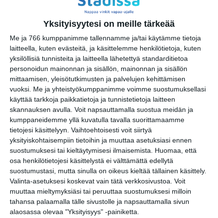
Jamma Jamma Jamit
ti 18.8.2026 klo 18:00
Yksityisyytesi on meille tärkeää
Me ja 766 kumppanimme tallennamme ja/tai käytämme tietoja
Kehro Oinas Live Lounge
laitteella, kuten evästeitä, ja käsittelemme henkilötietoja, kuten
ke 19.8.2026 klo 19:30
yksilöllisiä tunnisteita ja laitteella lähetettyä standarditietoa
personoidun mainonnan ja sisällön, mainonnan ja sisällön
mittaamisen, yleisötutkimusten ja palvelujen kehittämisen
Soli Summer
vuoksi.
Me ja yhteistyökumppanimme voimme suostumuksellasi
to 20.8.2026 klo 20:00
käyttää tarkkoja paikkatietoja ja tunnistetietoja laitteen
skannauksen avulla. Voit napsauttamalla suostua meidän ja
kumppaneidemme yllä kuvatulla tavalla suorittamaamme
Möyhy-Veikot, Dxxxa D & Hzzzt
tietojesi käsittelyyn. Vaihtoehtoisesti voit siirtyä
Olarin Panimolla
yksityiskohtaisempiin tietoihin ja muuttaa asetuksiasi ennen
to 20.8.2026 klo 20:00
suostumuksesi tai kieltäytymisesi ilmaisemista.
Huomaa, että
osa henkilötietojesi käsittelystä ei välttämättä edellytä
suostumustasi, mutta sinulla on oikeus kieltää tällainen käsittely.
Valinta-asetuksesi koskevat vain tätä verkkosivustoa. Voit
muuttaa mieltymyksiäsi tai peruuttaa suostumuksesi milloin
tahansa palaamalla tälle sivustolle ja napsauttamalla sivun
alaosassa olevaa "Yksityisyys" -painiketta.