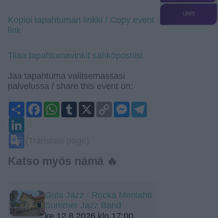
UINTI
Kopioi tapahtuman linkki / Copy event
link
Tilaa tapahtumavinkit sähköpostiisi
Jaa tapahtuma valitsemassasi
palvelussa / share this event on:
Share
Facebook
WhatsApp
Tumblr
X
Copy
Messenger
Telegram
Link
LinkedIn
Google
(Translate page)
Translate
Katso myös nämä 🔥
Gula Jazz - Rocka Merilahti
Summer Jazz Band
ke 12.8.2026 klo 17:00