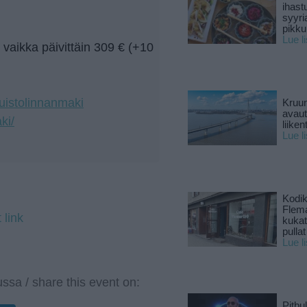
ihast
syyri
pikku
Lue l
et vaikka päivittäin 309 € (+10
uistolinnanmaki
Kruun
avaut
ki/
liike
Lue l
Kodik
Flema
 link
kukat 
pullat
Lue l
ssa / share this event on:
Pitbul