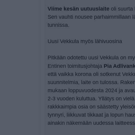
Viime kesän uutuuslaite
oli suurta
Sen vauhti nousee parhaimmillaan lä
tunnissa.
Uusi Vekkula myös lähivuosina
Pitkään odotettu uusi Vekkula on myö
Pia Adlivan
Entinen toimitusjohtaja
että vaikka korona oli sotkenut Vekk
suunnitelmia, laite on tulossa. Rak
mukaan loppuvuodesta 2024 ja avau
2-3 vuoden kuluttua. Yllätys on vielä
rakkkaimpia osia on säästetty yleisön
tynnyri, liikkuvat tikkaat ja lopun ha
ainakin näkemään uudessa laitteess