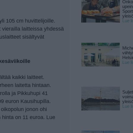
Onko 
upein
Sport
yleis
li 105 cm huvittelijoille.
Lue l
ierailla laitteissa yhdessä
laitteet sisältyvät
Miche
viiht
Helsi
esäviikoille
Lue l
tää kaikki laitteet.
heen laitetta hintaan.
Sulje
rolla ja Pikkuhupi 41
voima
09 euron Kausihupilla.
yleisö
Lue l
 oikopolun jonon ohi
n hinta on 11 euroa. Lue