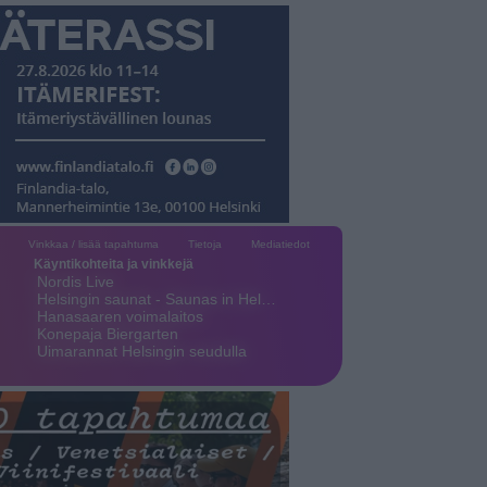
Vinkkaa / lisää tapahtuma
Tietoja
Mediatiedot
Käyntikohteita ja vinkkejä
Nordis Live
Helsingin saunat - Saunas in Hel…
Hanasaaren voimalaitos
Konepaja Biergarten
Uimarannat Helsingin seudulla