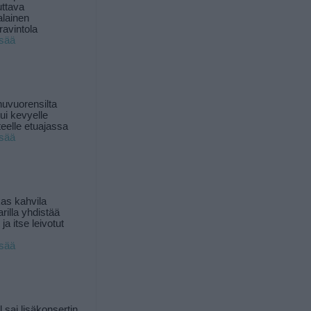
uttava
alainen
ravintola
isää
uvuorensilta
ui kevyelle
nteelle etuajassa
isää
as kahvila
rilla yhdistää
ja itse leivotut
isää
l sai lisäkonsertin