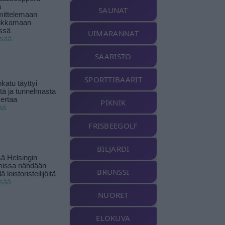
ä
SAUNAT
ittelemaan
ikkamaan
ssä
UIMARANNAT
isää
SAARISTO
SPORTTIBAARIT
katu täyttyi
stä ja tunnelmasta
kertaa
PIKNIK
ää
FRISBEEGOLF
BILJARDI
ä Helsingin
missa nähdään
BRUNSSI
ä loistoristeilijöitä
isää
NUORET
ELOKUVA