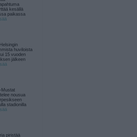
tapahtuma
yttää kesällä
ssa paikassa
isää
Helsingin
mista huviloista
ui 15 vuoden
ksen jälkeen
isää
-Mustat
ttelee nousua
rpesikseen
lla stadionilla
isää
ia piristää