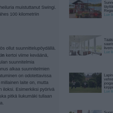
Sunnu
täytt
 heiluria muistuttanut Swingi.
Rega
hes 100 kilometriin
Lue l
Täält
saari
s ollut suunnittelupöydällä.
live
Lue l
kin
kertoi viime keväänä,
ulan suunnitelmia
ennus alkaa suunnitelmien
tuminen on odotettavissa
Lapin
vehre
 millainen laite on, mutta
jooga
kirpp
 iloksi. Esimerkiksi pyörivä
Lue l
uska pitkä liukumäki tullaan
a.
Suosi