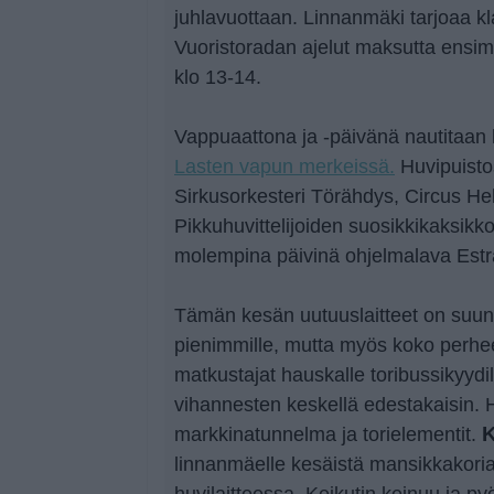
juhlavuottaan. Linnanmäki tarjoaa kl
Vuoristoradan ajelut maksutta ensi
klo 13-14.
Vappuaattona ja -päivänä nautitaan
Lasten vapun merkeissä.
Huvipuisto
Sirkusorkesteri Törähdys, Circus Helsi
Pikkuhuvittelijoiden suosikkikaksikk
molempina päivinä ohjelmalava Estr
Tämän kesän uutuuslaitteet on suunn
pienimmille, mutta myös koko perhe
matkustajat hauskalle toribussikyydill
vihannesten keskellä edestakaisin. H
markkinatunnelma ja torielementit.
K
linnanmäelle kesäistä mansikkakori
huvilaitteessa. Keikutin keinuu ja pyör