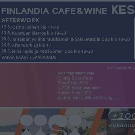
Sääennusteet 🌧 ☼
Suosittuja tapahtumia
Puotila Block Party
Etno-Espa 2026
K-POP Huvipuistobileet
Rastila Fest 2026
Suuret risteilyalukset Helsingin…