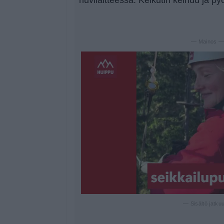
— Mainos 
— Sisältö jatku