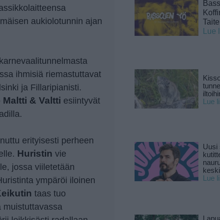
Basso
assikkolaitteensa
Koff
mmäisen aukiolotunnin ajan
Tait
Lue 
 karnevaalitunnelmasta
ssa ihmisiä riemastuttavat
Kisso
nki ja Fillaripianisti.
tunn
iltoihi
o
Maltti & Valtti
esiintyvät
Lue l
adilla.
uttu erityisesti perheen
Uusi 
elle.
Huristin
vie
kutitt
naur
e, jossa viiletetään
keski
Lue l
uristinta ympäröi iloinen
eikutin
taas tuo
a muistuttavassa
ii leikkisästi radallaan.
Lapu