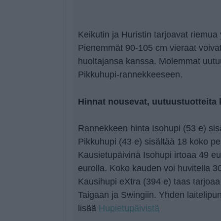
Keikutin ja Huristin tarjoavat riemua y
Pienemmät 90-105 cm vieraat voivat v
huoltajansa kanssa. Molemmat uutuus
Pikkuhupi-rannekkeeseen.
Hinnat nousevat, uutuustuotteita k
Rannekkeen hinta Isohupi (53 e) sisäl
Pikkuhupi (43 e) sisältää 18 koko per
Kausietupäivinä Isohupi irtoaa 49 eu
eurolla. Koko kauden voi huvitella 3
Kausihupi eXtra (394 e) taas tarjoaa
Taigaan ja Swingiin. Yhden laitelipu
lisää
Hupietupäivistä