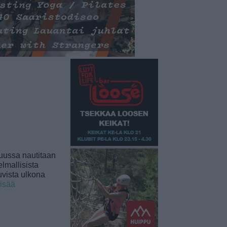
uussa nautitaan
lmallisista
uvista ulkona
lisää