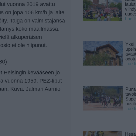
llut vuonna 2019 avattu
laulu
viihd
s on jopa 106 km/h ja laite
uude
Lue l
ity. Taiga on valmistajansa
elämys koko maailmassa.
vielä alkuperäisen
Yksi 
sio ei ole hiipunut.
upeim
avaut
odotu
:30)
Lue l
t Helsingin kevääseen jo
a vuonna 1959, PEZ-liput
iaan. Kuva: Jalmari Aarnio
Puna
tavoi
Supe
uusitu
Lue l
Hesar