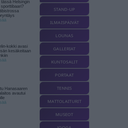
tässä Helsingin
 sporttibaari?
STAND-UP
tibistrossa
öryntäys
isää
ILMAISPÄIVÄT
LOUNAS
lin-kokki avasi
GALLERIAT
yisän kesäkeitaan
nkiin
isää
KUNTOSALIT
PORTAAT
TENNIS
ttu Hanasaaren
laitos avautui
lle
MATTOLAITURIT
isää
MUSEOT
JOOGA