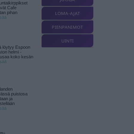
ntaikirppikset
ävät Cafe
tan pihan
LOMA-AJAT
isää
PIENPANIMOT
UINTI
ä löytyy Espoon
ston helmi -
musaa koko kesän
isää
landen
ässä puistosa
taan ja
istellään
isää
ttu