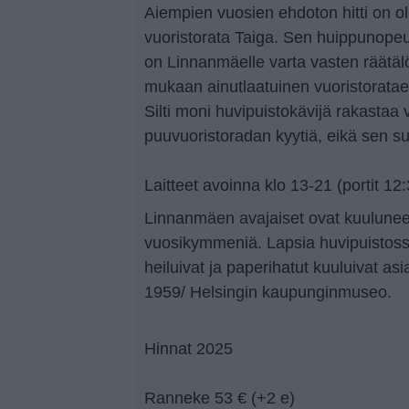
Aiempien vuosien ehdoton hitti on o
vuoristorata Taiga. Sen huippunopeu
on Linnanmäelle varta vasten räätälö
mukaan ainutlaatuinen vuoristorata
Silti moni huvipuistokävijä rakastaa 
puuvuoristoradan kyytiä, eikä sen suo
Laitteet avoinna klo 13-21 (portit 12
Linnanmäen avajaiset ovat kuulunee
vuosikymmeniä. Lapsia huvipuistoss
heiluivat ja paperihatut kuuluivat as
1959/ Helsingin kaupunginmuseo.
Hinnat 2025
Ranneke 53 € (+2 e)