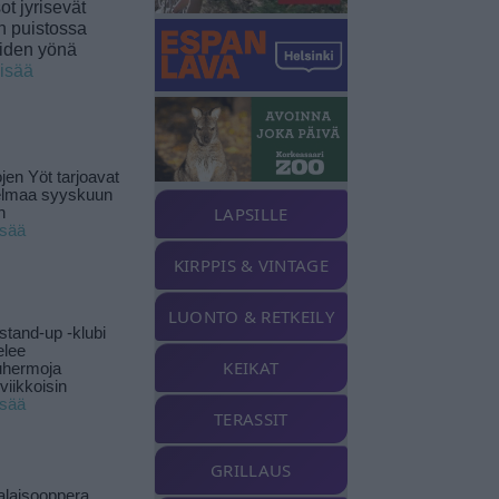
t jyrisevät
in puistossa
eiden yönä
lisää
jen Yöt tarjoavat
elmaa syyskuun
LAPSILLE
n
isää
KIRPPIS & VINTAGE
LUONTO & RETKEILY
stand-up -klubi
elee
KEIKAT
uhermoja
viikkoisin
isää
TERASSIT
GRILLAUS
alaisooppera