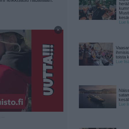
herä
kumm
Must
kesä
Lue l
—
×
Vaasan
ihmisi
toista 
Lue lis
Näiss
sata
kesäll
Lue l
u —