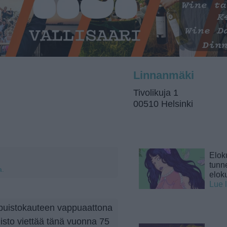
Linnanmäki
Tivolikuja 1
00510 Helsinki
Elok
tunne
a.
elok
Lue 
puistokauteen vappuaattona
isto viettää tänä vuonna 75