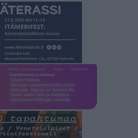
Vinkkaa / lisää tapahtuma
Tietoja
Mediatiedot
Käyntikohteita ja vinkkejä
Charm Helsinki
Helsingin vaatteiden outlet-myym…
Helsingin, Espoon ja Vantaan ilm…
Oodin lasten alue ja leikkipuist…
Uimarannat Helsingin seudulla