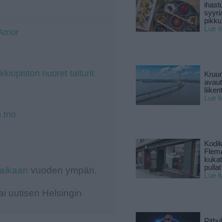
ihast
syyri
pikku
Lue l
'Amor
iopiston nuoret taiturit
Kruun
avaut
liike
Lue l
trio
Kodik
Flema
kukat 
pullat
-aikaan
vuoden ympäri.
Lue l
i uutisen Helsingin
Pitbul