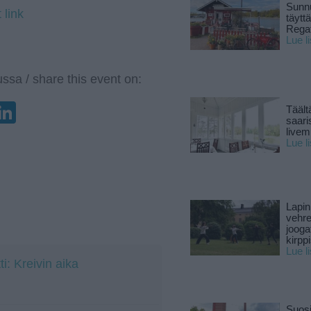
Sunnu
 link
täytt
Rega
Lue l
ssa / share this event on:
enger
elegram
LinkedIn
Täält
saari
live
Lue l
Lapin
vehre
jooga
kirpp
Lue l
: Kreivin aika
Suosi