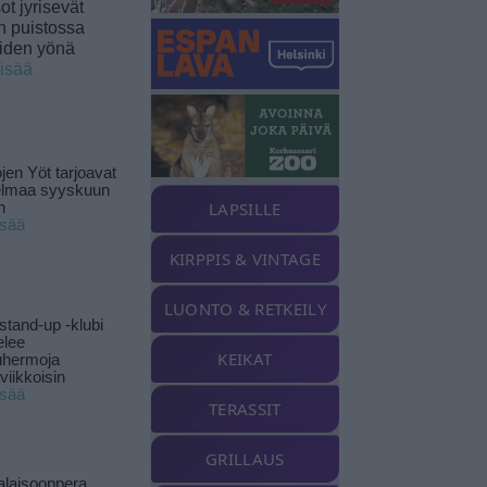
t jyrisevät
in puistossa
eiden yönä
lisää
jen Yöt tarjoavat
elmaa syyskuun
LAPSILLE
n
isää
KIRPPIS & VINTAGE
LUONTO & RETKEILY
stand-up -klubi
elee
KEIKAT
uhermoja
viikkoisin
isää
TERASSIT
GRILLAUS
alaisooppera