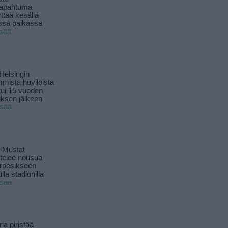
tapahtuma
yttää kesällä
ssa paikassa
isää
Helsingin
mista huviloista
ui 15 vuoden
ksen jälkeen
isää
-Mustat
ttelee nousua
rpesikseen
lla stadionilla
isää
ia piristää