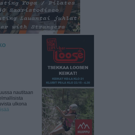
ko
uussa nautitaan
lmallisista
uvista ulkona
lisää