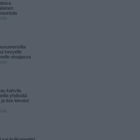
uttava
alainen
ravintola
isää
uvuorensilta
ui kevyelle
nteelle etuajassa
isää
as kahvila
rilla yhdistää
ja itse leivotut
isää
l sai lisäkonsertin