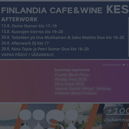
Sääennusteet 🌧 ☼
Suosittuja tapahtumia
Puotila Block Party
Rastila Fest 2026
Etno-Espa 2026
Vantaa Vauhti Kiihtyy! -festivaa…
Hellsinki Metal Festival