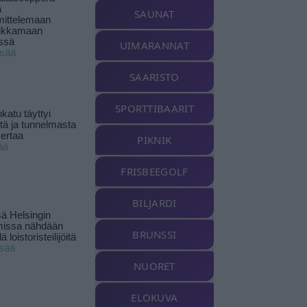
ä
SAUNAT
ittelemaan
ikkamaan
ssä
UIMARANNAT
isää
SAARISTO
SPORTTIBAARIT
katu täyttyi
stä ja tunnelmasta
kertaa
PIKNIK
ää
FRISBEEGOLF
BILJARDI
ä Helsingin
missa nähdään
BRUNSSI
ä loistoristeilijöitä
isää
NUORET
ELOKUVA