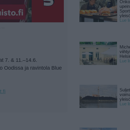
Onko 
upein
Sport
yleis
Lue l
u —
Miche
viiht
Helsi
at 7. & 11.–14.6.
Lue l
o Oodissa ja ravintola Blue
Sulje
.fi
voima
yleisö
Lue l