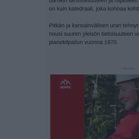
barokin tanssillisuuteen ja hiljaise
on kuin katedraali, joka kohoaa kohti
Pitkän ja kansainvälisen uran tehnyt p
nousi suuren yleisön tietoisuuteen v
pianokilpailun vuonna 1970.
— Mainos 