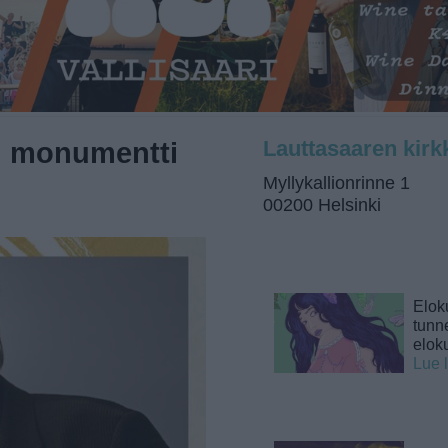
en monumentti
Lauttasaaren kirk
Myllykallionrinne 1
00200 Helsinki
Elok
tunne
elok
Lue 