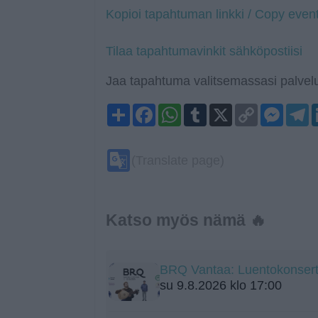
Kopioi tapahtuman linkki / Copy event
Tilaa tapahtumavinkit sähköpostiisi
Jaa tapahtuma valitsemassasi palvelu
Share
Facebook
WhatsApp
Tumblr
X
Copy
Mess
T
Link
Google
(Translate page)
Translate
Katso myös nämä 🔥
BRQ Vantaa: Luentokonsertti
su 9.8.2026 klo 17:00