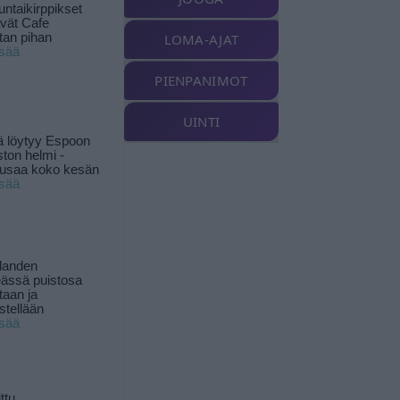
ntaikirppikset
ävät Cafe
tan pihan
LOMA-AJAT
isää
PIENPANIMOT
UINTI
ä löytyy Espoon
ston helmi -
musaa koko kesän
isää
landen
ässä puistosa
taan ja
istellään
isää
ttu