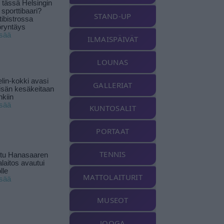
tässä Helsingin
 sporttibaari?
STAND-UP
tibistrossa
öryntäys
isää
ILMAISPÄIVÄT
LOUNAS
lin-kokki avasi
GALLERIAT
yisän kesäkeitaan
nkiin
isää
KUNTOSALIT
PORTAAT
TENNIS
ttu Hanasaaren
laitos avautui
lle
MATTOLAITURIT
isää
MUSEOT
JOOGA