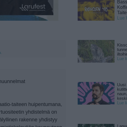
Basso
Koff
Tait
Lue 
Kisso
tunn
a.
iltoihi
Lue l
muunnelmat
Uusi 
kutitt
naur
keski
Lue l
atio-taiteen huipentumana,
rtuositeetin yhdistelmä on
älyllinen rakenne yhdistyy
Lapu