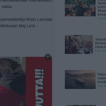
en mietiskelevään kauneuteen,
herä
 valoa.
kumm
Must
kesä
Lue l
ianotaiteilija Risto Lauriala
oitettuaan Maj Lind -
Vaasan
ihmisi
toista 
Lue lis
—
×
Näiss
sata
kesäll
Lue l