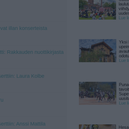
laulu
viihd
uude
Lue l
vat illan konserteista
Yksi 
upeim
avaut
ti: Rakkauden nuottikirjasta
odotu
Lue l
rttiin: Laura Kolbe
Puna
tavoi
Supe
uusitu
ru
Lue l
ttiin: Anssi Mattila
Hesar