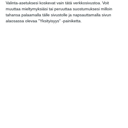
Valinta-asetuksesi koskevat vain tätä verkkosivustoa. Voit
ke 19.8.2026 klo 10:00
muuttaa mieltymyksiäsi tai peruuttaa suostumuksesi milloin
tahansa palaamalla tälle sivustolle ja napsauttamalla sivun
alaosassa olevaa "Yksityisyys" -painiketta.
Svenkan perinteinen ja
legendaarinen kesävisa
torstaisin
to 20.8.2026 klo 18:00
Elokuussa nautitaan
tunnelmallisista
elokuvista ulkona
Lue lisää