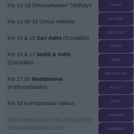
Klo 13-19 Sirkusorkesteri Törähdys
LOUNAS
GALLERIAT
Klo 13.30-16 Circus Helsinki
KUNTOSALIT
Sari Aalto
Klo 14 & 15
(Estradilla)
PORTAAT
Maltti & Valtti
Klo 16 & 17
TENNIS
(Estradilla)
MATTOLAITURIT
Maddaleena
Klo 17.30
(Karhupatsaalla)
MUSEOT
JOOGA
Klo 18 Karhupatsaan lakitus
LOMA-AJAT
https://www.linnanmaki.fi/fi/hupiteke
mista/tapahtumat-2025/
PIENPANIMOT