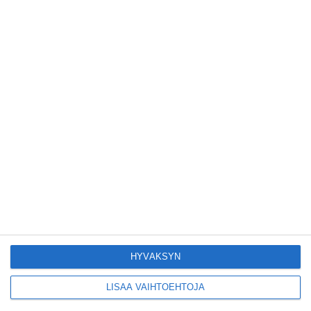
Pitbull sai lisäkonsertin
Helsinkiin I'm Back -
kiertueelleen
Lue lisää
Yleisölle avattu 112-
vuotiaan laivan sauna
antaa pehmeät löylyt
Lue lisää
Tämän leipomo-
kahvilan
karjalanpiirakoilla on
EU-sertifikaatti
Lue lisää
HYVÄKSYN
LISÄÄ VAIHTOEHTOJA