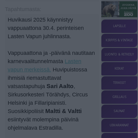
Tapahtumasta:
Huvikausi 2025 käynnistyy
LAPSILLE
vappuaattona 30.4. perinteisen
Lasten Vapun juhlinnasta.
KIRPPIS & VINTAGE
Vappuaattona ja -päivänä nautitaan
LUONTO & RETKEILY
karnevaalitunnelmasta
Lasten
vapun merkeissä.
Huvipuistossa
KEIKAT
ihmisiä riemastuttavat
TERASSIT
vatsastapuhuja
Sari Aalto
,
Sirkusorkesteri Törähdys, Circus
GRILLAUS
Helsinki ja Fillaripianisti.
Suosikkipoliisit
Maltti & Valtti
SAUNAT
esiintyvät molempina päivinä
UIMARANNAT
ohjelmalava Estradilla.