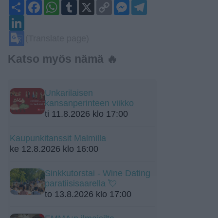
Share
Facebook
WhatsApp
Tumblr
X
Copy
Messenger
Telegram
Link
LinkedIn
Google
(Translate page)
Translate
Katso myös nämä 🔥
Unkarilaisen
kansanperinteen viikko
ti 11.8.2026 klo 17:00
Kaupunkitanssit Malmilla
ke 12.8.2026 klo 16:00
Sinkkutorstai - Wine Dating
paratiisisaarella 💘
to 13.8.2026 klo 17:00