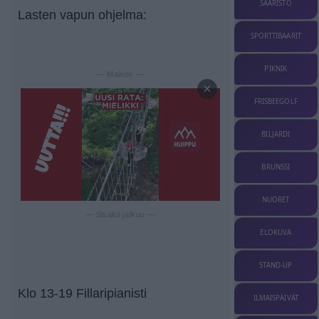
SAARISTO
Lasten vapun ohjelma:
SPORTTIBAARIT
PIKNIK
— Mainos —
×
FRISBEEGOLF
BILJARDI
BRUNSSI
NUORET
— Sisältö jatkuu —
ELOKUVA
STAND-UP
Klo 13-19 Fillaripianisti
ILMAISPÄIVÄT