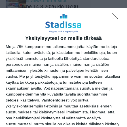
EMMA:n ilmaisilta
pe 14.8.2026 klo 15:00
Opastus kokoelmiin:
Tutkimusmatkojen aarteet
la 15.8.2026 klo 10:00
Yksityisyytesi on meille tärkeää
Me ja 766 kumppanimme tallennamme ja/tai käytämme tietoja
Vantaan Ikean
laitteella, kuten evästeitä, ja käsittelemme henkilötietoja, kuten
peräkonttikirppis
yksilöllisiä tunnisteita ja laitteella lähetettyä standarditietoa
su 16.8.2026 klo 09:00
personoidun mainonnan ja sisällön, mainonnan ja sisällön
mittaamisen, yleisötutkimusten ja palvelujen kehittämisen
Rivitanssin ilmainen kokeilukerta ja
vuoksi.
Me ja yhteistyökumppanimme voimme suostumuksellasi
alkeiskurssi
käyttää tarkkoja paikkatietoja ja tunnistetietoja laitteen
ma 17.8.2026 klo 18:00
skannauksen avulla. Voit napsauttamalla suostua meidän ja
kumppaneidemme yllä kuvatulla tavalla suorittamaamme
tietojesi käsittelyyn. Vaihtoehtoisesti voit siirtyä
Skatan kotieläinpihavierailut
yksityiskohtaisempiin tietoihin ja muuttaa asetuksiasi ennen
ti 18.8.2026 klo 15:30
suostumuksesi tai kieltäytymisesi ilmaisemista.
Huomaa, että
osa henkilötietojesi käsittelystä ei välttämättä edellytä
suostumustasi, mutta sinulla on oikeus kieltää tällainen käsittely.
Helsingin juhlaviikot 2026