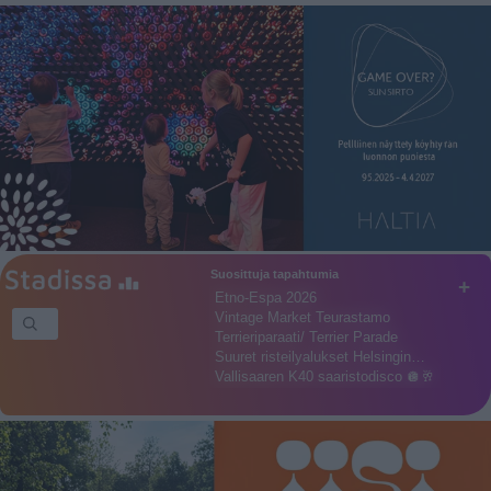
Suosittuja tapahtumia
+
Etno-Espa 2026
Vintage Market Teurastamo
Terrieriparaati/ Terrier Parade
Suuret risteilyalukset Helsingin…
Vallisaaren K40 saaristodisco 🪩🥂