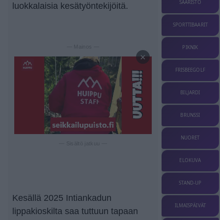
SAARISTO
luokkalaisia kesätyöntekijöitä.
SPORTTIBAARIT
— Mainos —
PIKNIK
×
FRISBEEGOLF
BILJARDI
BRUNSSI
NUORET
— Sisältö jatkuu —
ELOKUVA
STAND-UP
Kesällä 2025 Intiankadun
ILMAISPÄIVÄT
lippakioskilta saa tuttuun tapaan