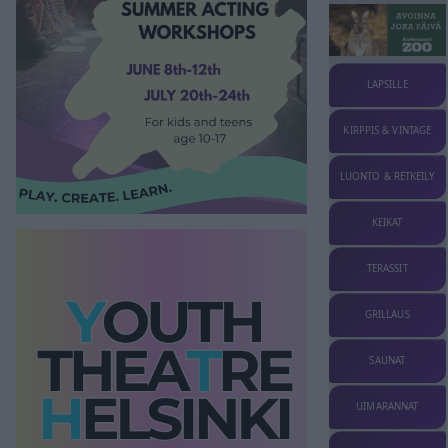
LAPSILLE
KIRPPIS & VINTAGE
LUONTO & RETKEILY
KEIKAT
TERASSIT
GRILLAUS
SAUNAT
UIMARANNAT