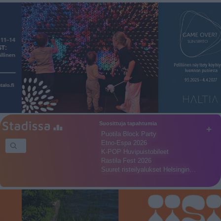
Suosittuja tapahtumia
+
Puotila Block Party
Etno-Espa 2026
K-POP Huvipuistobileet
Rastila Fest 2026
Suuret risteilyalukset Helsingin…