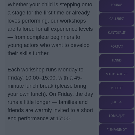
Whether your child is stepping onto
LOUNAS
a stage for the first time or already
GALLERIAT
loves performing, our workshops
are tailored for all experience levels
KUNTOSALIT
— from complete beginners to
young actors who want to develop
PORTAAT
their skills further.
TENNIS
Each workshop runs Monday to
MATTOLAITURIT
Friday, 10:00–15:00, with a 45-
minute lunch break (please bring
MUSEOT
your own lunch). On Friday, the day
runs a little longer — families and
JOOGA
friends are warmly invited to a short
LOMA-AJAT
end performance at 17:00.
PIENPANIMOT