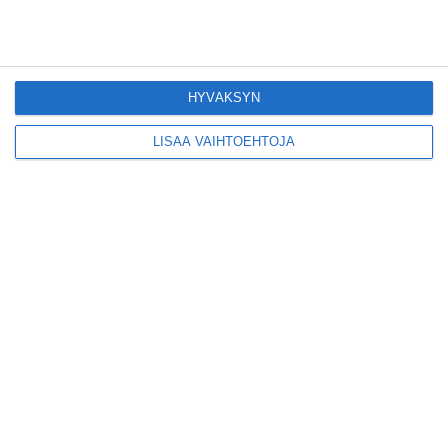
Pitbull sai lisäkonsertin
Helsinkiin I'm Back -
HYVÄKSYN
kiertueelleen
Lue lisää
LISÄÄ VAIHTOEHTOJA
Yleisölle avattu 112-
vuotiaan laivan sauna
antaa pehmeät löylyt
Lue lisää
Tämän leipomo-
kahvilan
karjalanpiirakoilla on
EU-sertifikaatti
Lue lisää