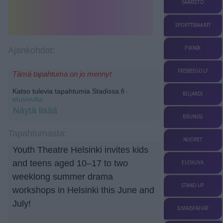
SAARISTO
SPORTTIBAARIT
PIKNIK
Ajankohdat:
FRISBEEGOLF
Tämä tapahtuma on jo mennyt
Katso tulevia tapahtumia Stadissa.fi
-
BILJARDI
etusivulta.
Näytä lisää
BRUNSSI
Tapahtumasta:
NUORET
Youth Theatre Helsinki invites kids
and teens aged 10–17 to two
ELOKUVA
weeklong summer drama
STAND-UP
workshops in Helsinki this June and
July!
ILMAISPÄIVÄT