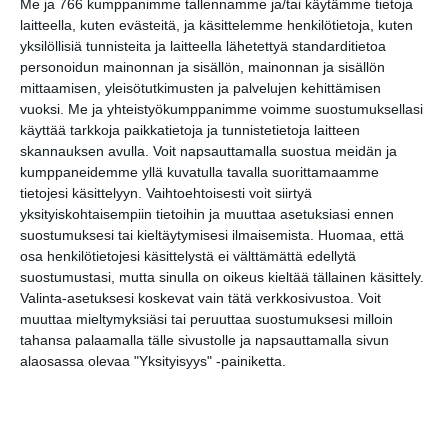
Me ja 766 kumppanimme tallennamme ja/tai käytämme tietoja
laitteella, kuten evästeitä, ja käsittelemme henkilötietoja, kuten
Tilaa tapahtumavinkit sähköpostiisi
yksilöllisiä tunnisteita ja laitteella lähetettyä standarditietoa
personoidun mainonnan ja sisällön, mainonnan ja sisällön
Jaa tapahtuma valitsemassasi
mittaamisen, yleisötutkimusten ja palvelujen kehittämisen
palvelussa / share this event on:
vuoksi.
Me ja yhteistyökumppanimme voimme suostumuksellasi
käyttää tarkkoja paikkatietoja ja tunnistetietoja laitteen
Share
Facebook
WhatsApp
Tumblr
X
Copy
Messenger
Telegram
skannauksen avulla. Voit napsauttamalla suostua meidän ja
Link
kumppaneidemme yllä kuvatulla tavalla suorittamaamme
LinkedIn
tietojesi käsittelyyn. Vaihtoehtoisesti voit siirtyä
Google
yksityiskohtaisempiin tietoihin ja muuttaa asetuksiasi ennen
(Translate page)
Translate
suostumuksesi tai kieltäytymisesi ilmaisemista.
Huomaa, että
osa henkilötietojesi käsittelystä ei välttämättä edellytä
Katso myös nämä 🔥
suostumustasi, mutta sinulla on oikeus kieltää tällainen käsittely.
Valinta-asetuksesi koskevat vain tätä verkkosivustoa. Voit
muuttaa mieltymyksiäsi tai peruuttaa suostumuksesi milloin
Kätketyn kammion
tahansa palaamalla tälle sivustolle ja napsauttamalla sivun
salaisuus -seikkailukierros
alaosassa olevaa "Yksityisyys" -painiketta.
la 8.8.2026 klo 12:00
Vapaan taiteen tilan pop up
ke 12.8.2026 klo 11:00