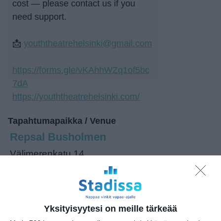
cost — please contact us if you
need support.
📩
youththeatrehelsinki@gmail.com
https://forms.gle/vKAhhWZq1of5bc
7dA
https://youththeatrehelsinki.com/
Tapahtumapaikka / Venue
Repsal Busholmen
Välimerenkatu 14
00220 Helsinki
Kopioi tapahtuman linkki / Copy event
Yksityisyytesi on meille tärkeää
link