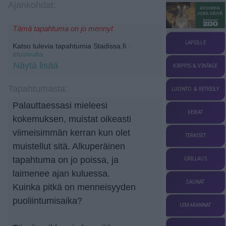
Ajankohdat:
Tämä tapahtuma on jo mennyt
LAPSILLE
Katso tulevia tapahtumia Stadissa.fi
-
etusivulta.
Näytä lisää
KIRPPIS & VINTAGE
Tapahtumasta:
LUONTO & RETKEILY
Palauttaessasi mieleesi
KEIKAT
kokemuksen, muistat oikeasti
viimeisimmän kerran kun olet
TERASSIT
muistellut sitä. Alkuperäinen
tapahtuma on jo poissa, ja
GRILLAUS
laimenee ajan kuluessa.
SAUNAT
Kuinka pitkä on menneisyyden
puoliintumisaika?
UIMARANNAT