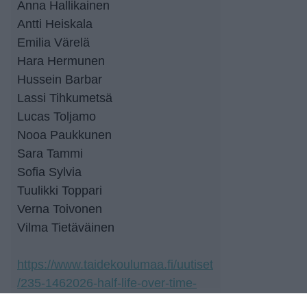
Anna Hallikainen
Antti Heiskala
Emilia Värelä
Hara Hermunen
Hussein Barbar
Lassi Tihkumetsä
Lucas Toljamo
Nooa Paukkunen
Sara Tammi
Sofia Sylvia
Tuulikki Toppari
Verna Toivonen
Vilma Tietäväinen
https://www.taidekoulumaa.fi/uutiset
/235-1462026-half-life-over-time-
taidekoulu-maan-3-vuosikurssin-