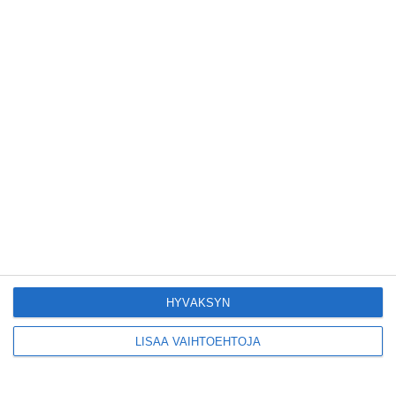
Hesaria piristää
ihastuttava syyrialainen
pikkuravintola
Lue lisää
Kruunuvuorensilta
avautui kevyelle
liikenteelle etuajassa
Lue lisää
Kodikas kahvila
Flemarilla yhdistää
kukat ja itse leivotut
HYVÄKSYN
pullat
Lue lisää
LISÄÄ VAIHTOEHTOJA