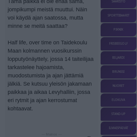
Tämä paikka ei ole enää sama,
SAARISTO
jompikumpi meistä muuttui. Näin
SPORTTIBAARIT
voi käydä ajan saatossa, mutta
minne se meitä saattaa?
PIKNIK
Half life, over time on Taidekoulu
FRISBEEGOLF
Maan kolmannen vuosikurssin
BILJARDI
lopputyönäyttely, jossa 14 taiteilijaa
tarkastelee hajoamista,
BRUNSSI
muodostumista ja ajan jättämiä
jälkiä. Se kutsuu yleisön jakamaan
NUORET
paikkaa ja aikaa Levyhalliin, jossa
eri rytmit ja ajan kerrostumat
ELOKUVA
kohtaavat.
STAND-UP
ILMAISPÄIVÄT
— Mainos —