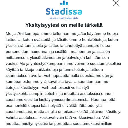
lopputyonayttely
https://www.taidekoulumaa.fi/
Yksityisyytesi on meille tärkeää
Tapahtumapaikka / Venue
Me ja 766 kumppanimme tallennamme ja/tai käytämme tietoja
Levyhalli, Suomenlinna
laitteella, kuten evästeitä, ja käsittelemme henkilötietoja, kuten
Suomenlinna B 5
yksilöllisiä tunnisteita ja laitteella lähetettyä standarditietoa
personoidun mainonnan ja sisällön, mainonnan ja sisällön
00190 Helsinki
mittaamisen, yleisötutkimusten ja palvelujen kehittämisen
Näyttely: Paikka - Platsen- The
vuoksi.
Me ja yhteistyökumppanimme voimme suostumuksellasi
Place
käyttää tarkkoja paikkatietoja ja tunnistetietoja laitteen
skannauksen avulla. Voit napsauttamalla suostua meidän ja
kumppaneidemme yllä kuvatulla tavalla suorittamaamme
tietojesi käsittelyyn. Vaihtoehtoisesti voit siirtyä
Kopioi tapahtuman linkki / Copy event
yksityiskohtaisempiin tietoihin ja muuttaa asetuksiasi ennen
link
suostumuksesi tai kieltäytymisesi ilmaisemista.
Huomaa, että
osa henkilötietojesi käsittelystä ei välttämättä edellytä
Tilaa tapahtumavinkit sähköpostiisi
suostumustasi, mutta sinulla on oikeus kieltää tällainen käsittely.
Valinta-asetuksesi koskevat vain tätä verkkosivustoa. Voit
Jaa tapahtuma valitsemassasi
muuttaa mieltymyksiäsi tai peruuttaa suostumuksesi milloin