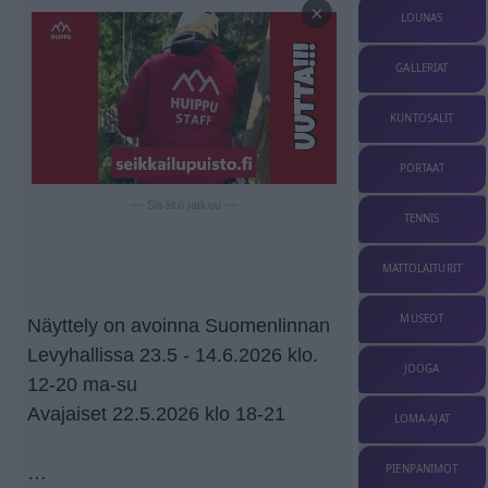
×
LOUNAS
GALLERIAT
KUNTOSALIT
PORTAAT
— Sisältö jatkuu —
TENNIS
MATTOLAITURIT
MUSEOT
Näyttely on avoinna Suomenlinnan
Levyhallissa 23.5 - 14.6.2026 klo.
JOOGA
12-20 ma-su
Avajaiset 22.5.2026 klo 18-21
LOMA-AJAT
PIENPANIMOT
…