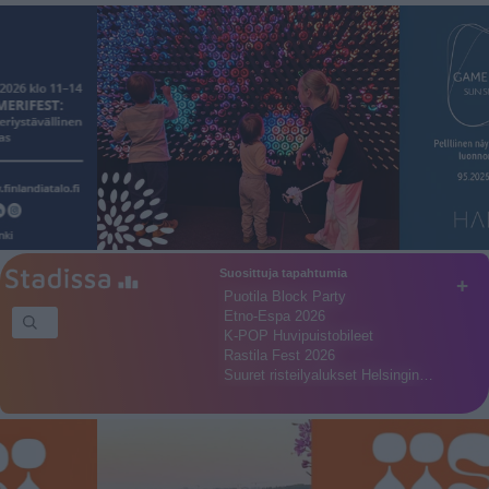
Suosittuja tapahtumia
+
Puotila Block Party
Etno-Espa 2026
K-POP Huvipuistobileet
Rastila Fest 2026
Suuret risteilyalukset Helsingin…