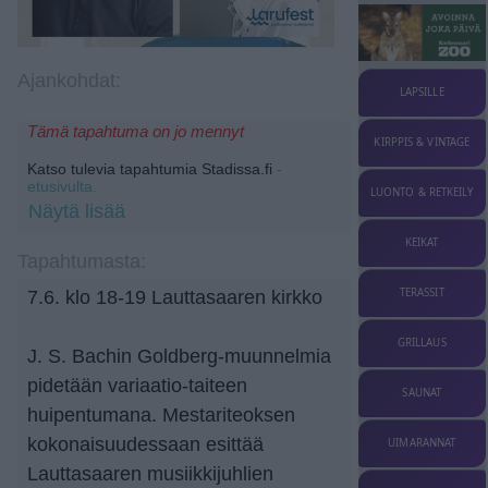
Ajankohdat:
LAPSILLE
Tämä tapahtuma on jo mennyt
KIRPPIS & VINTAGE
Katso tulevia tapahtumia Stadissa.fi
-
etusivulta.
LUONTO & RETKEILY
Näytä lisää
KEIKAT
Tapahtumasta:
TERASSIT
7.6. klo 18-19 Lauttasaaren kirkko
GRILLAUS
J. S. Bachin Goldberg-muunnelmia
pidetään variaatio-taiteen
SAUNAT
huipentumana. Mestariteoksen
kokonaisuudessaan esittää
UIMARANNAT
Lauttasaaren musiikkijuhlien