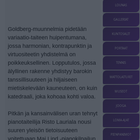
LOUNAS
GALLERIAT
Goldberg-muunnelmia pidetään
KUNTOSALIT
variaatio-taiteen huipentumana,
jossa harmonian, kontrapunktin ja
PORTAAT
virtuositeetin yhdistelmä on
poikkeuksellinen. Lopputulos, jossa
TENNIS
älyllinen rakenne yhdistyy barokin
MATTOLAITURIT
tanssillisuuteen ja hiljaiseen
mietiskelevään kauneuteen, on kuin
MUSEOT
katedraali, joka kohoaa kohti valoa.
JOOGA
Pitkän ja kansainvälisen uran tehnyt
LOMA-AJAT
pianotaiteilija Risto Lauriala nousi
suuren yleisön tietoisuuteen
PIENPANIMOT
voitettuaan Maj Lind -pianokilpailun