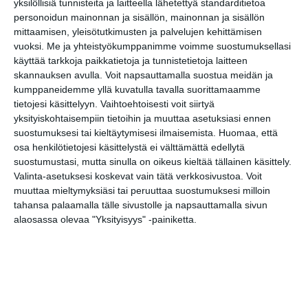
yksilöllisiä tunnisteita ja laitteella lähetettyä standarditietoa
Drumsö kyrka, Ode
personoidun mainonnan ja sisällön, mainonnan ja sisällön
centrumbibliotek och restaurang
mittaamisen, yleisötutkimusten ja palvelujen kehittämisen
Blue Peter
vuoksi.
Me ja yhteistyökumppanimme voimme suostumuksellasi
käyttää tarkkoja paikkatietoja ja tunnistetietoja laitteen
Biljetter och mer information:
skannauksen avulla. Voit napsauttamalla suostua meidän ja
http://www.larufest.fi
kumppaneidemme yllä kuvatulla tavalla suorittamaamme
tietojesi käsittelyyn. Vaihtoehtoisesti voit siirtyä
yksityiskohtaisempiin tietoihin ja muuttaa asetuksiasi ennen
https://www.larufest.fi/fi-ohj-1-
suostumuksesi tai kieltäytymisesi ilmaisemista.
Huomaa, että
ylimaallinen-monumentti
osa henkilötietojesi käsittelystä ei välttämättä edellytä
https://www.larufest.fi/
suostumustasi, mutta sinulla on oikeus kieltää tällainen käsittely.
Valinta-asetuksesi koskevat vain tätä verkkosivustoa. Voit
Tapahtumapaikka / Venue
muuttaa mieltymyksiäsi tai peruuttaa suostumuksesi milloin
tahansa palaamalla tälle sivustolle ja napsauttamalla sivun
Lauttasaaren kirkko
alaosassa olevaa "Yksityisyys" -painiketta.
Myllykallionrinne 1
00200 Helsinki