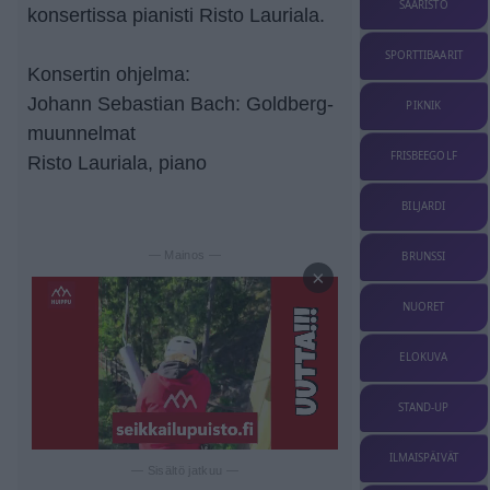
SAARISTO
konsertissa pianisti Risto Lauriala.
SPORTTIBAARIT
Konsertin ohjelma:
Johann Sebastian Bach: Goldberg-
PIKNIK
muunnelmat
FRISBEEGOLF
Risto Lauriala, piano
BILJARDI
— Mainos —
BRUNSSI
×
NUORET
ELOKUVA
STAND-UP
ILMAISPÄIVÄT
— Sisältö jatkuu —