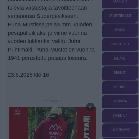
SAARISTO
tulevia vastustajia tavoitteenaan
sarjanousu Superpesikseen.
SPORTTIBAARIT
Puna-Mustissa pelaa mm. vuoden
PIKNIK
pesäpalloilijaksi ja viime vuonna
vuoden lukkariksi valittu Juha
FRISBEEGOLF
Puhtimäki. Puna-Mustat on vuonna
1941 perustettu pesäpalloseura.
BILJARDI
BRUNSSI
23.5.2026 klo 16
NUORET
— Mainos —
ELOKUVA
×
STAND-UP
ILMAISPÄIVÄT