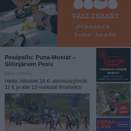
Pesäpallo: Puna-Mustat –
Siilinjärven Pesis
Muu urheilu
Hinta: Aikuiset 16 €, alennusryhmät
11 € ja alle 12-vuotiaat ilmaiseksi