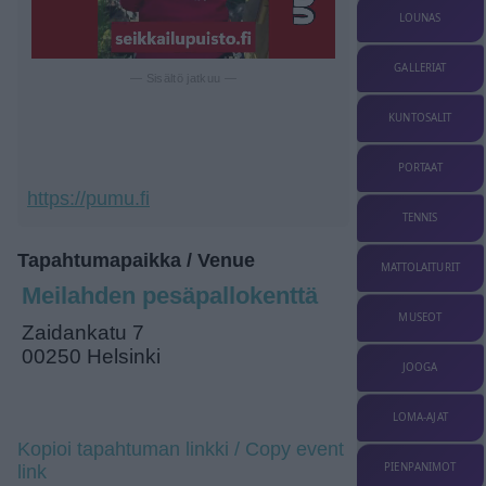
LOUNAS
GALLERIAT
— Sisältö jatkuu —
KUNTOSALIT
PORTAAT
https://pumu.fi
TENNIS
Tapahtumapaikka / Venue
MATTOLAITURIT
Meilahden pesäpallokenttä
MUSEOT
Zaidankatu 7
00250 Helsinki
JOOGA
LOMA-AJAT
Kopioi tapahtuman linkki / Copy event
PIENPANIMOT
link