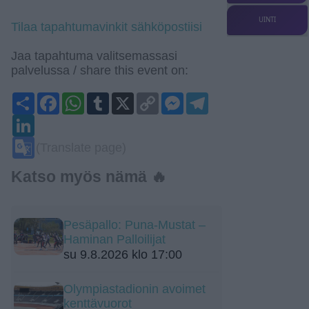
UINTI
Tilaa tapahtumavinkit sähköpostiisi
Jaa tapahtuma valitsemassasi
palvelussa / share this event on:
Share
Facebook
WhatsApp
Tumblr
X
Copy
Messenger
Telegram
Link
LinkedIn
Google
(Translate page)
Translate
Katso myös nämä 🔥
Pesäpallo: Puna-Mustat –
Haminan Palloilijat
su 9.8.2026 klo 17:00
Olympiastadionin avoimet
kenttävuorot