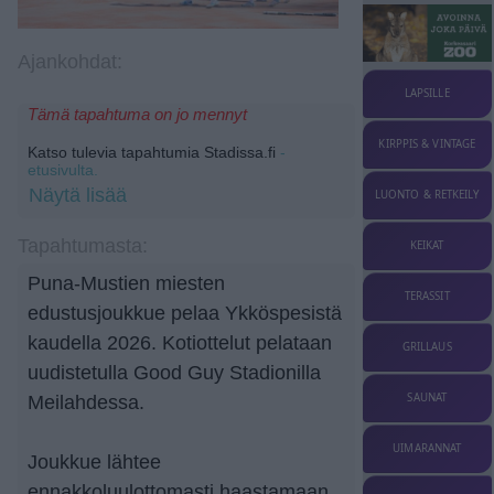
Ajankohdat:
LAPSILLE
Tämä tapahtuma on jo mennyt
KIRPPIS & VINTAGE
Katso tulevia tapahtumia Stadissa.fi
-
etusivulta.
Näytä lisää
LUONTO & RETKEILY
Tapahtumasta:
KEIKAT
Puna-Mustien miesten
TERASSIT
edustusjoukkue pelaa Ykköspesistä
kaudella 2026. Kotiottelut pelataan
GRILLAUS
uudistetulla Good Guy Stadionilla
SAUNAT
Meilahdessa.
UIMARANNAT
Joukkue lähtee
ennakkoluulottomasti haastamaan