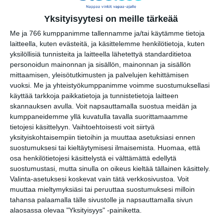
su 16.8.2026 klo 11:30
Yksityisyytesi on meille tärkeää
Friskis Helsingin
Me ja 766 kumppanimme tallennamme ja/tai käytämme tietoja
maanantailenkit
laitteella, kuten evästeitä, ja käsittelemme henkilötietoja, kuten
ma 17.8.2026 klo 18:00
yksilöllisiä tunnisteita ja laitteella lähetettyä standarditietoa
personoidun mainonnan ja sisällön, mainonnan ja sisällön
mittaamisen, yleisötutkimusten ja palvelujen kehittämisen
Friskiksen puistojumpat
vuoksi.
Me ja yhteistyökumppanimme voimme suostumuksellasi
Uimastadionilla
käyttää tarkkoja paikkatietoja ja tunnistetietoja laitteen
ti 18.8.2026 klo 18:00
skannauksen avulla. Voit napsauttamalla suostua meidän ja
kumppaneidemme yllä kuvatulla tavalla suorittamaamme
Sirkuslajien maksuton kokeiluviikko
tietojesi käsittelyyn. Vaihtoehtoisesti voit siirtyä
ke 19.8.2026 klo 08:00
yksityiskohtaisempiin tietoihin ja muuttaa asetuksiasi ennen
suostumuksesi tai kieltäytymisesi ilmaisemista.
Huomaa, että
osa henkilötietojesi käsittelystä ei välttämättä edellytä
suostumustasi, mutta sinulla on oikeus kieltää tällainen käsittely.
Valinta-asetuksesi koskevat vain tätä verkkosivustoa. Voit
muuttaa mieltymyksiäsi tai peruuttaa suostumuksesi milloin
tahansa palaamalla tälle sivustolle ja napsauttamalla sivun
alaosassa olevaa "Yksityisyys" -painiketta.