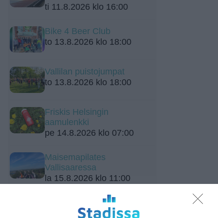
ti 11.8.2026 klo 16:00
Bike 4 Beer Club
to 13.8.2026 klo 18:00
Vallilan puistojumpat
to 13.8.2026 klo 18:00
Friskis Helsingin
aamulenkki
pe 14.8.2026 klo 07:00
Maisemapilates
Vallisaaressa
la 15.8.2026 klo 11:00
Amerikkalainen jalkapallo:
junioriturnaus