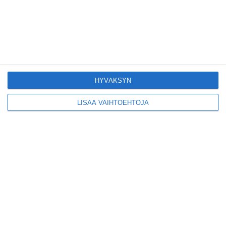
karjalanpiirakoilla on
EU-sertifikaatti
Lue lisää
Konepajan näyttämö toi
kiinnostavia toimijoita
HYVÄKSYN
Vallilaan
Lue lisää
LISÄÄ VAIHTOEHTOJA
Suosittu esitys tekee
joukkuevoimistelun
kääntöpuolia näkyväksi
Lue lisää
Yrjönkadun uimahalli