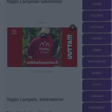
Teppo Lampelan tulkintoina!
LOUNAS
GALLERIAT
— Mainos —
×
KUNTOSALIT
PORTAAT
TENNIS
MATTOLAITURIT
— Sisältö jatkuu —
MUSEOT
JOOGA
LOMA-AJAT
Teppo Lampela, kontratenori
PIENPANIMOT