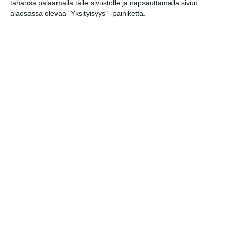
tahansa palaamalla tälle sivustolle ja napsauttamalla sivun
Lauantain toivotut: Stefan
alaosassa olevaa "Yksityisyys" -painiketta.
Donner, urut
la 8.8.2026 klo 16:00
BRQ Vantaa: Don Quijoten
seikkailut (Pessi)
la 8.8.2026 klo 16:00
BRQ Vantaa:
Luentokonsertti: Kreivin
aika
su 9.8.2026 klo 17:00
BRQ Vantaa: Taiteilijat
kertovat illan konserteista
su 9.8.2026 klo 19:30
BRQ Vantaa: Johdatus
konserttiin: Laura Kolbe