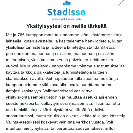
Jaa tapahtuma valitsemassasi
palvelussa / share this event on:
Share
Facebook
WhatsApp
Tumblr
X
Copy
Messenger
Telegram
Yksityisyytesi on meille tärkeää
Link
LinkedIn
Me ja 766 kumppanimme tallennamme ja/tai käytämme tietoja
laitteella, kuten evästeitä, ja käsittelemme henkilötietoja, kuten
Google
(Translate page)
Translate
yksilöllisiä tunnisteita ja laitteella lähetettyä standarditietoa
personoidun mainonnan ja sisällön, mainonnan ja sisällön
Katso myös nämä 🔥
mittaamisen, yleisötutkimusten ja palvelujen kehittämisen
vuoksi.
Me ja yhteistyökumppanimme voimme suostumuksellasi
käyttää tarkkoja paikkatietoja ja tunnistetietoja laitteen
BRQ Vantaa: Taiteellisten
skannauksen avulla. Voit napsauttamalla suostua meidän ja
suunnittelijoiden
kumppaneidemme yllä kuvatulla tavalla suorittamaamme
tapaaminen
tietojesi käsittelyyn. Vaihtoehtoisesti voit siirtyä
pe 7.8.2026 klo 19:30
yksityiskohtaisempiin tietoihin ja muuttaa asetuksiasi ennen
suostumuksesi tai kieltäytymisesi ilmaisemista.
Huomaa, että
osa henkilötietojesi käsittelystä ei välttämättä edellytä
BRQ Vantaa: Don Quijoten
suostumustasi, mutta sinulla on oikeus kieltää tällainen käsittely.
seikkailut (Mosaiikki)
Valinta-asetuksesi koskevat vain tätä verkkosivustoa. Voit
la 8.8.2026 klo 10:00
muuttaa mieltymyksiäsi tai peruuttaa suostumuksesi milloin