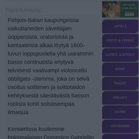
Tapahtumasta:
Pohjois-Italian kaupungeissa
LAPSILLE
vaikuttaneiden säveltäjien
oopperoista, oratorioista ja
KIRPPIS & VINTAGE
kantaateista alkaa löytyä 1600-
luvun loppupuolella yhä useammin
LUONTO & RETKEILY
basso continuosta eriytyvä
KEIKAT
teknisesti vaativampi violoncello
obbligato -stemma, joka on selvä
TERASSIT
osoitus soittimen ja soittotaidon
kehityksestä säestävästä basson
GRILLAUS
roolista kohti solistisempaa
ilmaisua.
SAUNAT
UIMARANNAT
Konsertissa kuulemme
bolognalaisen Domenico Gabriellin