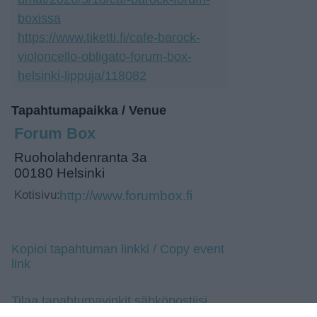
boxissa
https://www.tiketti.fi/cafe-barock-
violoncello-obligato-forum-box-
helsinki-lippuja/118082
Tapahtumapaikka / Venue
Forum Box
Ruoholahdenranta 3a
00180 Helsinki
Kotisivu:
http://www.forumbox.fi
Kopioi tapahtuman linkki / Copy event
link
Tilaa tapahtumavinkit sähköpostiisi