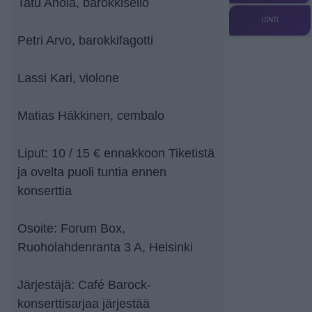
Tatu Ahola, barokkisello
UINTI
Petri Arvo, barokkifagotti
Lassi Kari, violone
Matias Häkkinen, cembalo
Liput: 10 / 15 € ennakkoon Tiketistä
ja ovelta puoli tuntia ennen
konserttia
Osoite: Forum Box,
Ruoholahdenranta 3 A, Helsinki
Järjestäjä: Café Barock-
konserttisarjaa järjestää