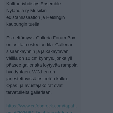
Kulttuuriyhdistys Ensemble
Nylandia ry Musiikin
edistämissäätiön ja Helsingin
kaupungin tuella
Esteettömyys: Galleria Forum Box
on osittain esteetön tila. Gallerian
sisäänkäynnin ja jalkakäytävän
välillä on 10 cm kynnys, jonka yli
pääsee gallerialta löytyvää ramppia
hyödyntäen. WC:hen on
järjestettävissä esteetön kulku.
Opas- ja avustajakoirat ovat
tervetulleita galleriaan.
https://www.cafebarock.com/tapaht
umat/2026/5/18/caf-barock-forum-