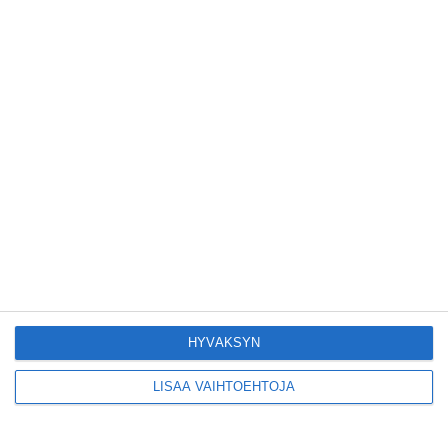
Hesaria piristää
ihastuttava syyrialainen
pikkuravintola
Lue lisää
Kruunuvuorensilta
avautui kevyelle
liikenteelle etuajassa
Lue lisää
Kodikas kahvila
Flemarilla yhdistää
kukat ja itse leivotut
HYVÄKSYN
pullat
Lue lisää
LISÄÄ VAIHTOEHTOJA