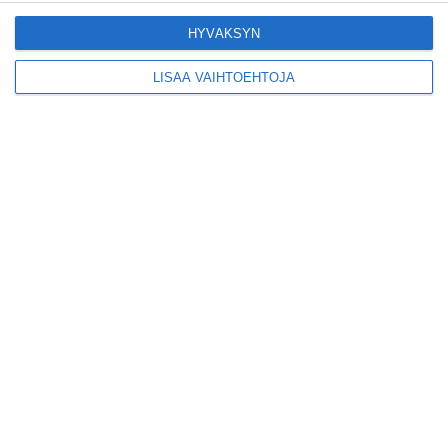
HYVÄKSYN
LISÄÄ VAIHTOEHTOJA
Suosittu esitys tekee
joukkuevoimistelun
kääntöpuolia näkyväksi
Lue lisää
Yrjönkadun uimahalli
avautui pitkän
odotuksen jälkeen
Lue lisää
Tämä lavarunous-ilta on
tiettävästi ainoa
laatuaan koko
maailmassa
Lue lisää