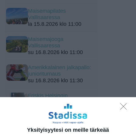
Maisemapilates
Vallisaaressa
la 15.8.2026 klo 11:00
Maisemajooga
Vallisaaressa
su 16.8.2026 klo 11:00
Amerikkalainen jalkapallo:
junioriturnaus
su 16.8.2026 klo 11:30
Friskis Helsingin
maanantailenkit
ma 17.8.2026 klo 18:00
Sirkuslajien maksuton kokeiluviikko
Yksityisyytesi on meille tärkeää
ti 18.8.2026 klo 17:30