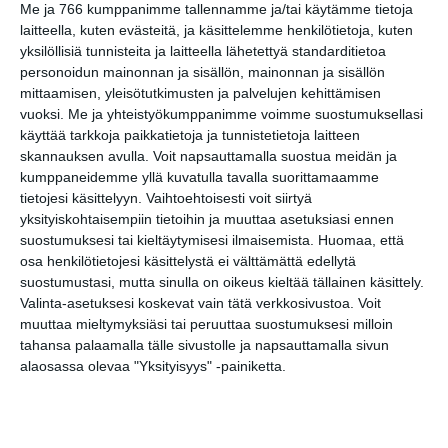
Me ja 766 kumppanimme tallennamme ja/tai käytämme tietoja
laitteella, kuten evästeitä, ja käsittelemme henkilötietoja, kuten
Friskiksen puistojumpat
yksilöllisiä tunnisteita ja laitteella lähetettyä standarditietoa
Uimastadionilla
personoidun mainonnan ja sisällön, mainonnan ja sisällön
ti 18.8.2026 klo 18:00
mittaamisen, yleisötutkimusten ja palvelujen kehittämisen
vuoksi.
Me ja yhteistyökumppanimme voimme suostumuksellasi
käyttää tarkkoja paikkatietoja ja tunnistetietoja laitteen
skannauksen avulla. Voit napsauttamalla suostua meidän ja
kumppaneidemme yllä kuvatulla tavalla suorittamaamme
tietojesi käsittelyyn. Vaihtoehtoisesti voit siirtyä
yksityiskohtaisempiin tietoihin ja muuttaa asetuksiasi ennen
suostumuksesi tai kieltäytymisesi ilmaisemista.
Huomaa, että
osa henkilötietojesi käsittelystä ei välttämättä edellytä
Elokuussa nautitaan
suostumustasi, mutta sinulla on oikeus kieltää tällainen käsittely.
tunnelmallisista
elokuvista ulkona
Valinta-asetuksesi koskevat vain tätä verkkosivustoa. Voit
Lue lisää
muuttaa mieltymyksiäsi tai peruuttaa suostumuksesi milloin
tahansa palaamalla tälle sivustolle ja napsauttamalla sivun
alaosassa olevaa "Yksityisyys" -painiketta.
Bassot jyrisevät Koffin
puistossa Taiteiden