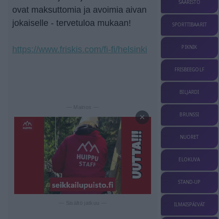
SAARISTO
ovat maksuttomia ja avoimia aivan
jokaiselle - tervetuloa mukaan!
SPORTTIBAARIT
PIKNIK
https://www.friskis.com/fi-fi/helsinki
FRISBEEGOLF
BILJARDI
— Mainos —
BRUNSSI
×
NUORET
ELOKUVA
STAND-UP
— Sisältö jatkuu —
ILMAISPÄIVÄT