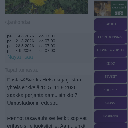
Ajankohdat:
LAPSILLE
pe
14.8.2026
klo 07:00
KIRPPIS & VINTAGE
pe
21.8.2026
klo 07:00
pe
28.8.2026
klo 07:00
pe
4.9.2026
klo 07:00
LUONTO & RETKEILY
pe
11.9.2026
klo 07:00
Näytä lisää
KEIKAT
Tapahtumasta:
TERASSIT
Friskis&Svettis Helsinki järjestää
yhteislenkkejä 15.5.-11.9.2026
GRILLAUS
saakka perjantaiaamuisin klo 7
Uimastadionin edestä.
SAUNAT
UIMARANNAT
Rennot tasavauhtiset lenkit sopivat
eritasoisille juoksijoille. Aamulenkit