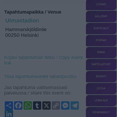
LOUNAS
Tapahtumapaikka / Venue
GALLERIAT
Uimastadion
KUNTOSALIT
Hammarskjöldintie
00250 Helsinki
PORTAAT
TENNIS
Kopioi tapahtuman linkki / Copy event
link
MATTOLAITURIT
Tilaa tapahtumavinkit sähköpostiisi
MUSEOT
Jaa tapahtuma valitsemassasi
JOOGA
palvelussa / share this event on:
LOMA-AJAT
Share
Facebook
WhatsApp
Tumblr
X
Copy
Messenger
Telegram
Link
LinkedIn
PIENPANIMOT