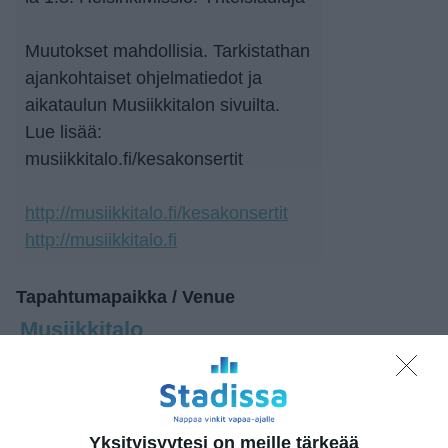
Muutokset mahdollisia. Tarkistathan
ajankohtaiset ohjelmatiedot ja
aikataulun Musiikkitalon sivuilta.
Lue lisää:
musiikkitalo.fi/kesakonsertit
http://musiikkitalo.fi/kesakonsertit
http://musiikkitalo.fi
Tapahtumapaikka / Venue
Musiikkitalo
Mannerheimintie 13
00100 Helsinki
Yksityisyytesi on meille tärkeää