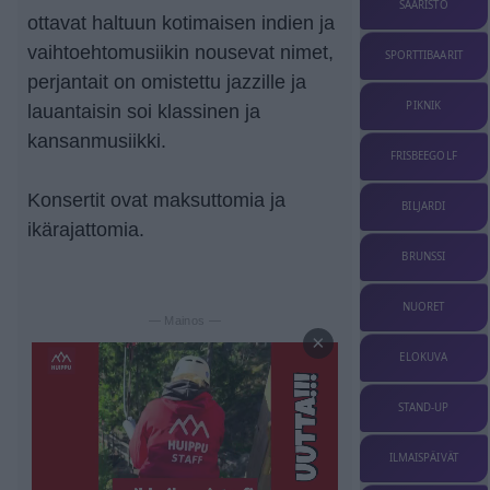
SAARISTO
ottavat haltuun kotimaisen indien ja
vaihtoehtomusiikin nousevat nimet,
SPORTTIBAARIT
perjantait on omistettu jazzille ja
PIKNIK
lauantaisin soi klassinen ja
kansanmusiikki.
FRISBEEGOLF
Konsertit ovat maksuttomia ja
BILJARDI
ikärajattomia.
BRUNSSI
NUORET
— Mainos —
×
ELOKUVA
STAND-UP
ILMAISPÄIVÄT