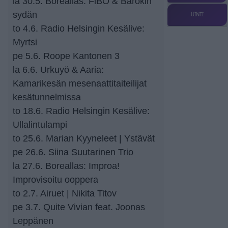
la 30.5. Boreallas: FiBO & Barokin
sydän
UINTI
to 4.6. Radio Helsingin Kesälive:
Myrtsi
pe 5.6. Roope Kantonen 3
la 6.6. Urkuyö & Aaria:
Kamarikesän mesenaattitaiteilijat
kesätunnelmissa
to 18.6. Radio Helsingin Kesälive:
Ullalintulampi
to 25.6. Marian Kyyneleet | Ystävät
pe 26.6. Siina Suutarinen Trio
la 27.6. Boreallas: Improa!
Improvisoitu ooppera
to 2.7. Airuet | Nikita Titov
pe 3.7. Quite Vivian feat. Joonas
Leppänen