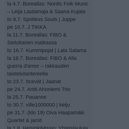
la 4.7. Boreallas: Nordic Folk Music
– Leija Lautamaja & Saana Kujala
to 9.7. Spotless Souls | Juppe
pe 10.7. J TIKKA
la 11.7. Boreallas: FiBO &
Sieluttarien matkassa
to 16.7. Kummipojat | Lala Salama
la 18.7. Boreallas: FiBO & Alla
guerra d'amor – rakkauden
taistelutantereella
to 23.7. Itcevät | Jaanat
pe 24.7. Antti Ahoniemi Trio
la 25.7. Pauanne
to 30.7. ville1000000 | keiju
pe 31.7. (klo 19) Oiva Haapamäki
Quartet & jamit
la 1.8. HelsinkiMissio: Yhteislauluja