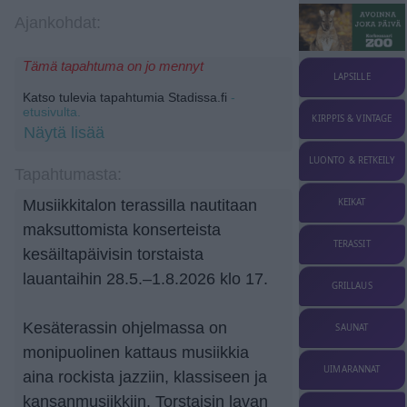
Ajankohdat:
Tämä tapahtuma on jo mennyt
LAPSILLE
Katso tulevia tapahtumia Stadissa.fi
-
etusivulta.
KIRPPIS & VINTAGE
Näytä lisää
LUONTO & RETKEILY
Tapahtumasta:
Musiikkitalon terassilla nautitaan
KEIKAT
maksuttomista konserteista
TERASSIT
kesäiltapäivisin torstaista
lauantaihin 28.5.–1.8.2026 klo 17.
GRILLAUS
Kesäterassin ohjelmassa on
SAUNAT
monipuolinen kattaus musiikkia
UIMARANNAT
aina rockista jazziin, klassiseen ja
kansanmusiikkiin. Torstaisin lavan