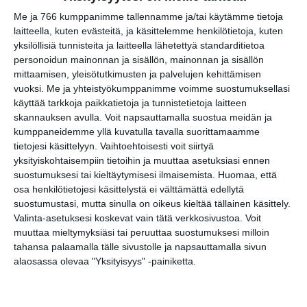
Kopioi tapahtuman linkki / Copy event
Me ja 766 kumppanimme tallennamme ja/tai käytämme tietoja
link
laitteella, kuten evästeitä, ja käsittelemme henkilötietoja, kuten
yksilöllisiä tunnisteita ja laitteella lähetettyä standarditietoa
personoidun mainonnan ja sisällön, mainonnan ja sisällön
Tilaa tapahtumavinkit sähköpostiisi
mittaamisen, yleisötutkimusten ja palvelujen kehittämisen
vuoksi.
Me ja yhteistyökumppanimme voimme suostumuksellasi
Jaa tapahtuma valitsemassasi
käyttää tarkkoja paikkatietoja ja tunnistetietoja laitteen
palvelussa / share this event on:
skannauksen avulla. Voit napsauttamalla suostua meidän ja
kumppaneidemme yllä kuvatulla tavalla suorittamaamme
Share
Facebook
WhatsApp
Tumblr
X
Copy
Messenger
Telegram
Link
tietojesi käsittelyyn. Vaihtoehtoisesti voit siirtyä
LinkedIn
yksityiskohtaisempiin tietoihin ja muuttaa asetuksiasi ennen
suostumuksesi tai kieltäytymisesi ilmaisemista.
Huomaa, että
Google
(Translate page)
osa henkilötietojesi käsittelystä ei välttämättä edellytä
Translate
suostumustasi, mutta sinulla on oikeus kieltää tällainen käsittely.
Katso myös nämä 🔥
Valinta-asetuksesi koskevat vain tätä verkkosivustoa. Voit
muuttaa mieltymyksiäsi tai peruuttaa suostumuksesi milloin
tahansa palaamalla tälle sivustolle ja napsauttamalla sivun
Back to school
alaosassa olevaa "Yksityisyys" -painiketta.
la 8.8.2026 klo 16:00