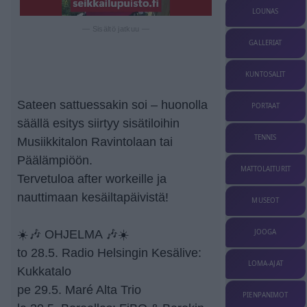
LOUNAS
— Sisältö jatkuu —
GALLERIAT
KUNTOSALIT
Sateen sattuessakin soi – huonolla
PORTAAT
säällä esitys siirtyy sisätiloihin
TENNIS
Musiikkitalon Ravintolaan tai
Päälämpiöön.
MATTOLAITURIT
Tervetuloa after workeille ja
nauttimaan kesäiltapäivistä!
MUSEOT
☀️🎶 OHJELMA 🎶☀️
JOOGA
to 28.5. Radio Helsingin Kesälive:
LOMA-AJAT
Kukkatalo
pe 29.5. Maré Alta Trio
PIENPANIMOT