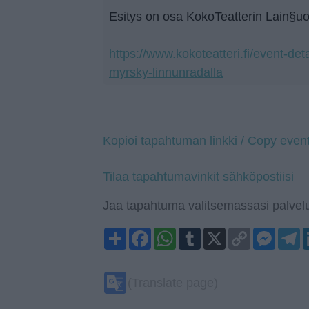
Esitys on osa KokoTeatterin Lain§uoj
https://www.kokoteatteri.fi/event-deta
myrsky-linnunradalla
Kopioi tapahtuman linkki / Copy event
Tilaa tapahtumavinkit sähköpostiisi
Jaa tapahtuma valitsemassasi palvelu
Share
Facebook
WhatsApp
Tumblr
X
Copy
Mess
T
Link
Google
(Translate page)
Translate