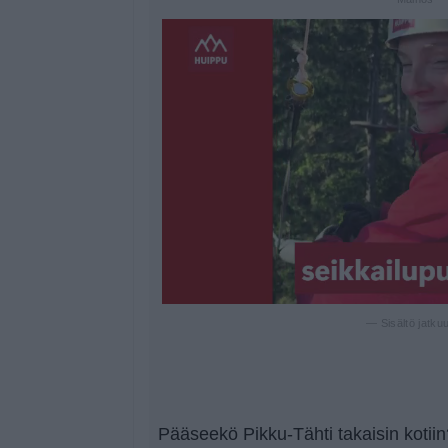
— Sisältö jatku
Pääseekö Pikku-Tähti takaisin kotii