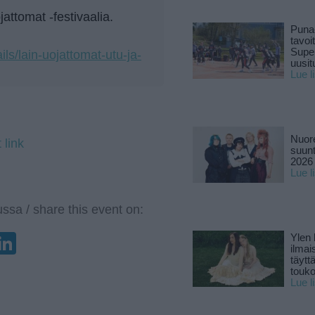
attomat -festivaalia.
Puna
tavoi
Supe
ils/lain-uojattomat-utu-ja-
uusitu
Lue l
Nuore
 link
suun
2026 
Lue l
ssa / share this event on:
enger
elegram
LinkedIn
Ylen
ilmai
täytt
touk
Lue l