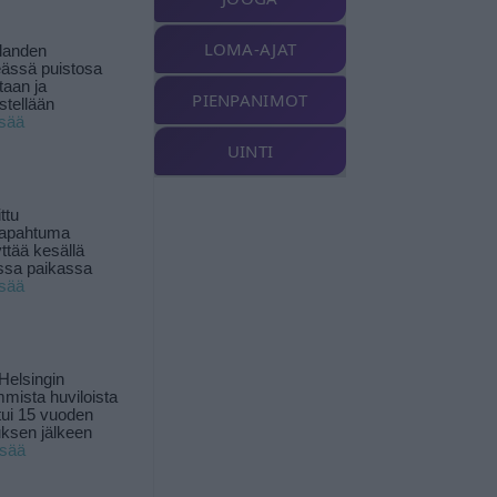
LOMA-AJAT
landen
ässä puistosa
taan ja
PIENPANIMOT
istellään
isää
UINTI
ttu
tapahtuma
yttää kesällä
ssa paikassa
isää
Helsingin
mista huviloista
ui 15 vuoden
ksen jälkeen
isää