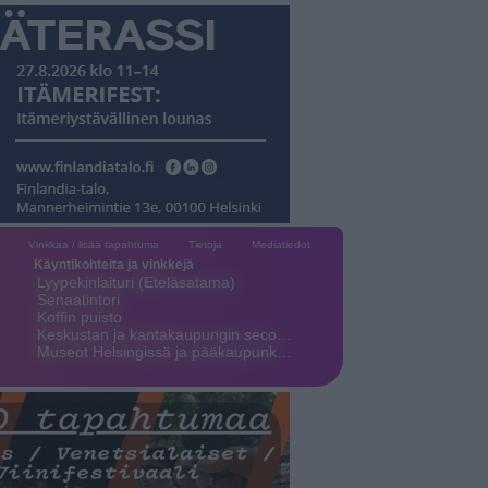
Vinkkaa / lisää tapahtuma
Tietoja
Mediatiedot
Käyntikohteita ja vinkkejä
Lyypekinlaituri (Eteläsatama)
Senaatintori
Koffin puisto
Keskustan ja kantakaupungin seco…
Museot Helsingissä ja pääkaupunk…