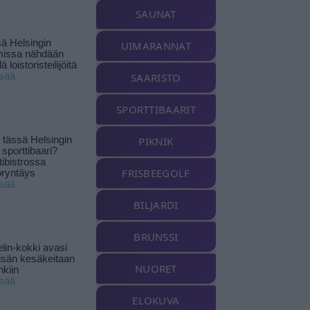
SAUNAT
ä Helsingin
UIMARANNAT
missa nähdään
ä loistoristeilijöitä
isää
SAARISTO
SPORTTIBAARIT
tässä Helsingin
PIKNIK
 sporttibaari?
tibistrossa
FRISBEEGOLF
öryntäys
isää
BILJARDI
BRUNSSI
lin-kokki avasi
yisän kesäkeitaan
NUORET
nkiin
isää
ELOKUVA