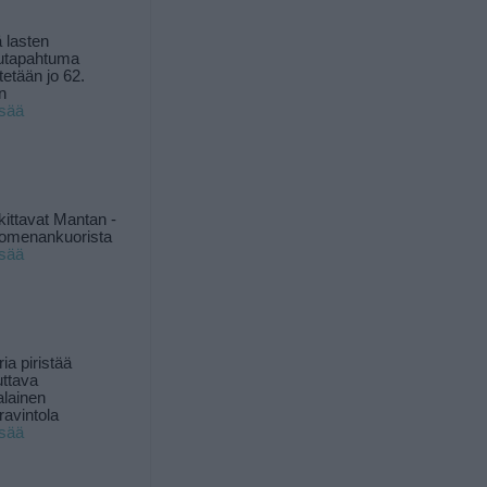
 lasten
utapahtuma
tetään jo 62.
n
isää
kittavat Mantan -
 omenankuorista
isää
ia piristää
uttava
alainen
ravintola
isää