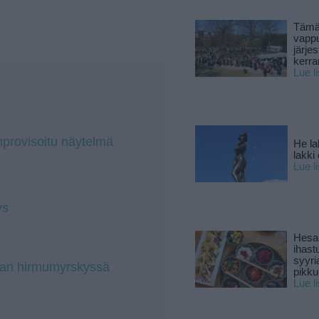
Tämä
vapp
järjes
kerra
Lue l
mprovisoitu näytelmä
He la
lakki
Lue l
ys
Hesar
ihast
syyri
rian hirmumyrskyssä
pikku
Lue l