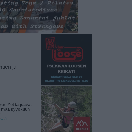
tien ja
jen Yöt tarjoavat
elmaa syyskuun
n
isää