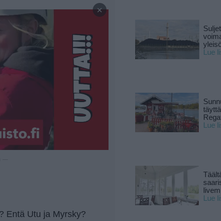
×
Sulje
voima
yleisö
Lue l
Sunnu
täytt
Rega
Lue l
u —
Täält
saari
live
Lue l
n? Entä Utu ja Myrsky?