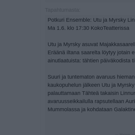
Tapahtumasta:
Potkuri Ensemble: Utu ja Myrsky Li
Ma 1.6. klo 17:30 KokoTeatterissa
Utu ja Myrsky asuvat Majakkasaarel
Eräänä iltana saarelta löytyy jotai
ainutlaatuista: tähtien päiväkodista t
Suuri ja tuntematon avaruus hieman
kaukopuhelun jälkeen Utu ja Myrsky 
palauttamaan Tähteä takaisin Linnunr
avaruusseikkailulla rapsutellaan Auri
Mummolassa ja kohdataan Galaktine
— Mainos 