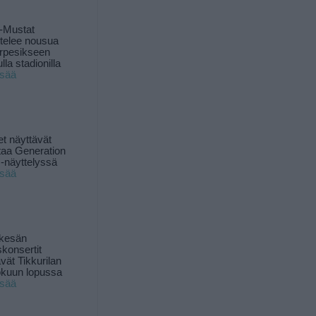
-Mustat
ttelee nousua
rpesikseen
lla stadionilla
isää
t näyttävät
taa Generation
-näyttelyssä
isää
 kesän
skonsertit
ävät Tikkurilan
okuun lopussa
isää