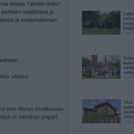
nsa loistaa Tähden lailla?
 perheen osallistava ja
Lapin
vehre
misesta ja tuntemattoman
jooga
kirpp
Lue l
Suosi
Lindholm
laulu
viihd
uude
 Alex Vahera
Lue l
Yksi 
upeim
ut ensi-iltansa kesäkuussa
avaut
itys on kiertänyt ympäri
odotu
Lue l