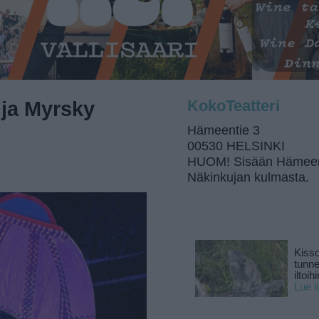
 ja Myrsky
KokoTeatteri
Hämeentie 3
00530 HELSINKI
HUOM! Sisään Hämeen
Näkinkujan kulmasta.
Kisso
tunn
iltoihi
Lue l