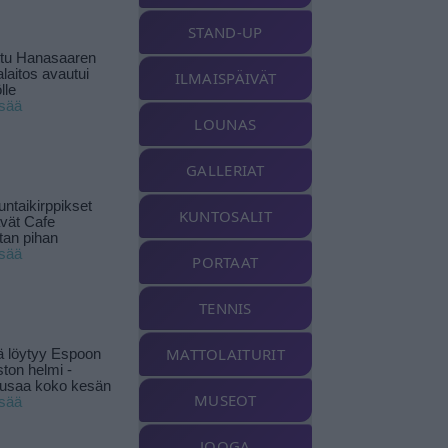
STAND-UP
ttu Hanasaaren
laitos avautui
ILMAISPÄIVÄT
lle
isää
LOUNAS
GALLERIAT
ntaikirppikset
KUNTOSALIT
ävät Cafe
tan pihan
isää
PORTAAT
TENNIS
MATTOLAITURIT
ä löytyy Espoon
ston helmi -
musaa koko kesän
MUSEOT
isää
JOOGA