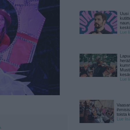
Uusi 
kutitt
naur
keski
Lue l
Lapu
herä
kumm
Must
kesä
Lue l
Vaasan
ihmisi
toista 
Lue lis
a.