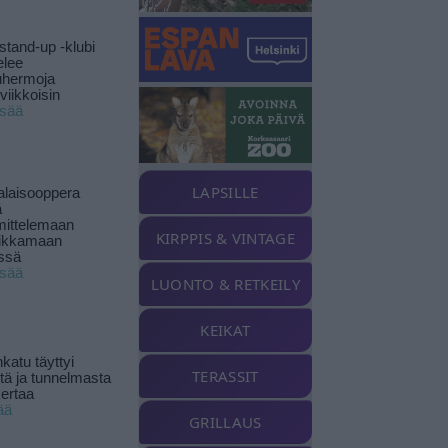
stand-up -klubi
elee
uhermoja
viikkoisin
isää
LAPSILLE
alaisooppera
ä
ittelemaan
KIRPPIS & VINTAGE
ikkamaan
ssä
isää
LUONTO & RETKEILY
KEIKAT
katu täyttyi
TERASSIT
stä ja tunnelmasta
kertaa
ää
GRILLAUS