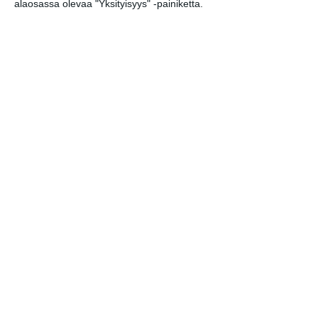
alaosassa olevaa "Yksityisyys" -painiketta.
Elokuussa nautitaan
tunnelmallisista
elokuvista ulkona
Lue lisää
Bassot jyrisevät Koffin
puistossa Taiteiden
yönä
Lue lisää
Kissojen Yöt tarjoavat
tunnelmaa syyskuun
iltoihin