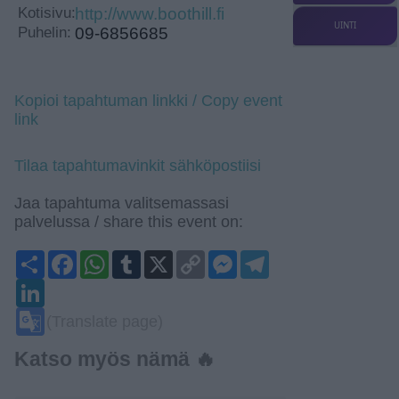
Kotisivu:
http://www.boothill.fi
UINTI
Puhelin:
09-6856685
Kopioi tapahtuman linkki / Copy event
link
Tilaa tapahtumavinkit sähköpostiisi
Jaa tapahtuma valitsemassasi
palvelussa / share this event on:
Share
Facebook
WhatsApp
Tumblr
X
Copy
Messenger
Telegram
Link
LinkedIn
Google
(Translate page)
Translate
Katso myös nämä 🔥