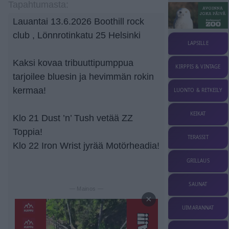
Tapahtumasta:
Lauantai 13.6.2026 Boothill rock
club , Lönnrotinkatu 25 Helsinki
LAPSILLE
Kaksi kovaa tribuuttipumppua
KIRPPIS & VINTAGE
tarjoilee bluesin ja hevimmän rokin
kermaa!
LUONTO & RETKEILY
KEIKAT
Klo 21 Dust ’n’ Tush vetää ZZ
Toppia!
TERASSIT
Klo 22 Iron Wrist jyrää Motörheadia!
GRILLAUS
SAUNAT
— Mainos —
×
UIMARANNAT