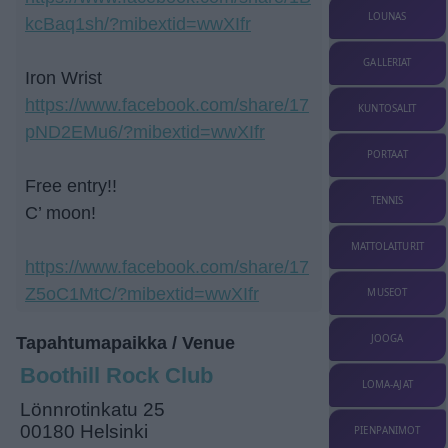
LOUNAS
kcBaq1sh/?mibextid=wwXIfr
GALLERIAT
Iron Wrist
https://www.facebook.com/share/17
KUNTOSALIT
pND2EMu6/?mibextid=wwXIfr
PORTAAT
Free entry!!
TENNIS
C’ moon!
MATTOLAITURIT
https://www.facebook.com/share/17
Z5oC1MtC/?mibextid=wwXIfr
MUSEOT
JOOGA
Tapahtumapaikka / Venue
Boothill Rock Club
LOMA-AJAT
Lönnrotinkatu 25
00180 Helsinki
PIENPANIMOT