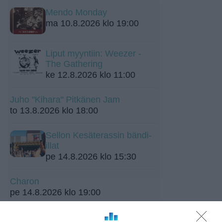
Mendo Monday
ma 10.8.2026 klo 19:00
Liput myyntiin: Weezer -
The Gathering
ke 12.8.2026 klo 11:00
Juho "Kihara" Pitkänen Jam
to 13.8.2026 klo 18:00
Sellon Kesäterassin bändi-
illat
pe 14.8.2026 klo 15:30
Charon
pe 14.8.2026 klo 19:00
Wallu's Little Friday - Free