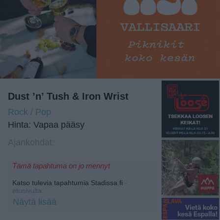
Dust ’n’ Tush & Iron Wrist
Rock / Pop
Hinta: Vapaa pääsy
Ajankohdat:
Tämä tapahtuma on jo mennyt
Katso tulevia tapahtumia Stadissa.fi
-
etusivulta.
Näytä lisää