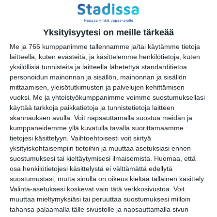
Live Music
pe 14.8.2026 klo 22:00
Yksityisyytesi on meille tärkeää
Bar Loosen live-ilta
Me ja 766 kumppanimme tallennamme ja/tai käytämme tietoja
la 15.8.2026 klo 23:30
laitteella, kuten evästeitä, ja käsittelemme henkilötietoja, kuten
yksilöllisiä tunnisteita ja laitteella lähetettyä standarditietoa
personoidun mainonnan ja sisällön, mainonnan ja sisällön
Roihuvuoren Rion
mittaamisen, yleisötutkimusten ja palvelujen kehittämisen
kesäkeikat
vuoksi.
Me ja yhteistyökumppanimme voimme suostumuksellasi
su 16.8.2026 klo 18:00
käyttää tarkkoja paikkatietoja ja tunnistetietoja laitteen
skannauksen avulla. Voit napsauttamalla suostua meidän ja
Hilland Mondays
kumppaneidemme yllä kuvatulla tavalla suorittamaamme
ma 17.8.2026 klo 19:00
tietojesi käsittelyyn. Vaihtoehtoisesti voit siirtyä
yksityiskohtaisempiin tietoihin ja muuttaa asetuksiasi ennen
suostumuksesi tai kieltäytymisesi ilmaisemista.
Huomaa, että
Pambikallio
osa henkilötietojesi käsittelystä ei välttämättä edellytä
to 20.8.2026 klo 21:00
suostumustasi, mutta sinulla on oikeus kieltää tällainen käsittely.
Valinta-asetuksesi koskevat vain tätä verkkosivustoa. Voit
muuttaa mieltymyksiäsi tai peruuttaa suostumuksesi milloin
tahansa palaamalla tälle sivustolle ja napsauttamalla sivun