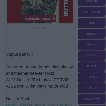
SAARISTO
SPORTTIBAARIT
PIKNIK
— Sisältö jatkuu —
FRISBEEGOLF
BILJARDI
Vapaa pääsy!!
BRUNSSI
Two great tribute bands play bluesy
NUORET
and meaner heavier rock!
ELOKUVA
At 21 Dust ‘n’ Tush plays ZZ TOP
At 22 Iron Wrist plays Motörhead
STAND-UP
Dust ‘n’ Tush
ILMAISPÄIVÄT
https://www.facebook.com/share/1B