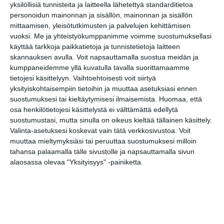
yksilöllisiä tunnisteita ja laitteella lähetettyä standarditietoa
Tapahtumapaikka / Venue
personoidun mainonnan ja sisällön, mainonnan ja sisällön
KokoTeatteri
mittaamisen, yleisötutkimusten ja palvelujen kehittämisen
vuoksi.
Me ja yhteistyökumppanimme voimme suostumuksellasi
Hämeentie 3
käyttää tarkkoja paikkatietoja ja tunnistetietoja laitteen
00530 HELSINKI
skannauksen avulla. Voit napsauttamalla suostua meidän ja
HUOM! Sisään Hämeentien ja
kumppaneidemme yllä kuvatulla tavalla suorittamaamme
Näkinkujan kulmasta.
tietojesi käsittelyyn. Vaihtoehtoisesti voit siirtyä
yksityiskohtaisempiin tietoihin ja muuttaa asetuksiasi ennen
suostumuksesi tai kieltäytymisesi ilmaisemista.
Huomaa, että
osa henkilötietojesi käsittelystä ei välttämättä edellytä
Kopioi tapahtuman linkki / Copy event
suostumustasi, mutta sinulla on oikeus kieltää tällainen käsittely.
link
Valinta-asetuksesi koskevat vain tätä verkkosivustoa. Voit
muuttaa mieltymyksiäsi tai peruuttaa suostumuksesi milloin
tahansa palaamalla tälle sivustolle ja napsauttamalla sivun
Tilaa tapahtumavinkit sähköpostiisi
alaosassa olevaa "Yksityisyys" -painiketta.
Jaa tapahtuma valitsemassasi
palvelussa / share this event on:
Share
Facebook
WhatsApp
Tumblr
X
Copy
Messenger
Telegram
Link
LinkedIn