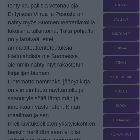
tehty kaupallisia vetonauloja.
LOUNAS
Erityisesti Viirua ja Pesosta on
GALLERIAT
nähty myös Suomen teatterilavoilla
lukuisina tulkintoina. Tältä pohjalta
KUNTOSALIT
on yllättävää, ettei
ammattiteatteritoteutuksia
PORTAAT
Hattujahdista ole Suomessa
TENNIS
aiemmin nähty. Nyt rakastetun
kirjailijan hieman
MATTOLAITURIT
tuntemattomammaksi jäänyt kirja
on viimein tuotu näyttämölle ja
MUSEOT
saanut yleisöltä lämpimän ja
JOOGA
innokkaan vastanoton. Kirjan
maailman ja sen
LOMA-AJAT
mielikuvituksellisten yksityiskohtien
henkiin herättämiseen ei olisi
PIENPANIMOT