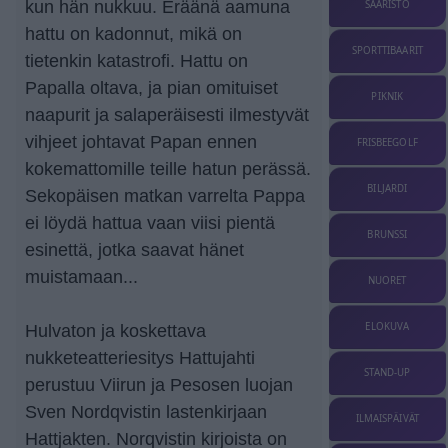
kun hän nukkuu. Eräänä aamuna
SAARISTO
hattu on kadonnut, mikä on
SPORTTIBAARIT
tietenkin katastrofi. Hattu on
Papalla oltava, ja pian omituiset
PIKNIK
naapurit ja salaperäisesti ilmestyvät
vihjeet johtavat Papan ennen
FRISBEEGOLF
kokemattomille teille hatun perässä.
BILJARDI
Sekopäisen matkan varrelta Pappa
ei löydä hattua vaan viisi pientä
BRUNSSI
esinettä, jotka saavat hänet
muistamaan...
NUORET
ELOKUVA
Hulvaton ja koskettava
nukketeatteriesitys Hattujahti
STAND-UP
perustuu Viirun ja Pesosen luojan
Sven Nordqvistin lastenkirjaan
ILMAISPÄIVÄT
Hattjakten. Norqvistin kirjoista on