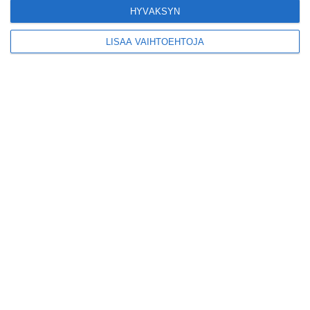
Lue lisää
HYVÄKSYN
LISÄÄ VAIHTOEHTOJA
Yleisölle avattu 112-
vuotiaan laivan sauna
antaa pehmeät löylyt
Lue lisää
Tämän leipomo-
kahvilan
karjalanpiirakoilla on
EU-sertifikaatti
Lue lisää
Konepajan näyttämö toi
kiinnostavia toimijoita
Vallilaan
Lue lisää