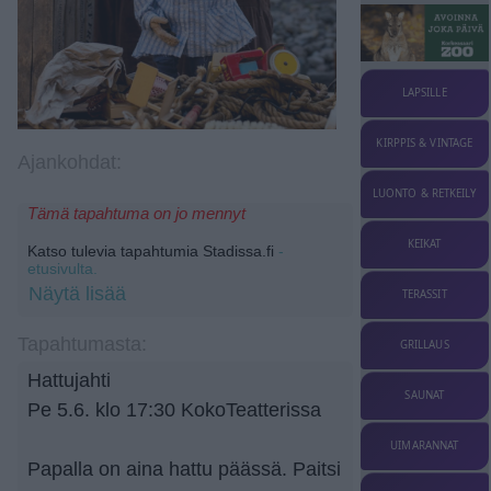
LAPSILLE
KIRPPIS & VINTAGE
Ajankohdat:
LUONTO & RETKEILY
Tämä tapahtuma on jo mennyt
KEIKAT
Katso tulevia tapahtumia Stadissa.fi
-
etusivulta.
Näytä lisää
TERASSIT
Tapahtumasta:
GRILLAUS
Hattujahti
SAUNAT
Pe 5.6. klo 17:30 KokoTeatterissa
UIMARANNAT
Papalla on aina hattu päässä. Paitsi