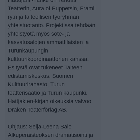
Hattujahti-hanke on Tehdas
Teatterin, Aura of Puppetsin, Framil
ry:n ja taiteellisen työryhmän
yhteistuotanto. Projektissa tehdään
yhteistyötä myös sote- ja
kasvatusalojen ammattilaisten ja
Turunkaupungin
kulttuurikoordinaattorien kanssa.
Esitystä ovat tukeneet Taiteen
edistämiskeskus, Suomen
Kulttuurirahasto, Turun
teatterisäätiö ja Turun kaupunki.
Hattjakten-kirjan oikeuksia valvoo
Draken Teaterförlag AB.
Ohjaus: Seija-Leena Salo
Alkuperäisteoksen dramatisointi ja