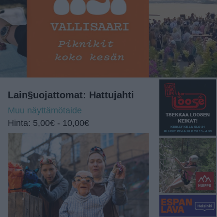
Lain§uojattomat: Hattujahti
Muu näyttämötaide
Hinta: 5,00€ - 10,00€