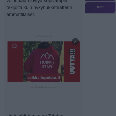
voinutkaan löytyä sopivampia
tekijöitä kuin nykynukketeatterin
UINTI
ammattilaiset.
— Mainos —
×
— Sisältö jatkuu —