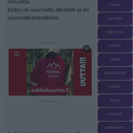
minuuttia.
LOUNAS
Esitys on suunnattu aikuisille ja on
vuorovaikutuksellinen.
GALLERIAT
KUNTOSALIT
— Mainos —
PORTAAT
×
TENNIS
MATTOLAITURIT
MUSEOT
JOOGA
— Sisältö jatkuu —
LOMA-AJAT
PIENPANIMOT