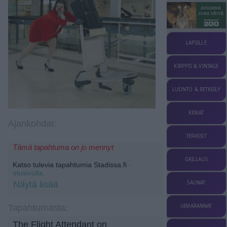
LAPSILLE
KIRPPIS & VINTAGE
LUONTO & RETKEILY
KEIKAT
Ajankohdat:
TERASSIT
Tämä tapahtuma on jo mennyt
GRILLAUS
Katso tulevia tapahtumia Stadissa.fi
-
etusivulta.
SAUNAT
Näytä lisää
UIMARANNAT
Tapahtumasta:
The Flight Attendant on