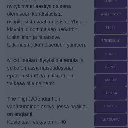
SAARISTO
nykyklovneriaesitys naisena
olemiseen kohdistuvista
SPORTTIBAARIT
ristiriitaisista vaatimuksista. Yhden
PIKNIK
klovnin idioottimaisen hervoton,
tuskallinen ja riipaiseva
FRISBEEGOLF
tutkimusmatka naiseuden ytimeen.
BILJARDI
Miksi itseään täytyisi pienentää ja
BRUNSSI
voiko omassa naiseudessaan
epäonnistua? Ja miksi on niin
NUORET
vaikeaa olla nainen?
ELOKUVA
The Flight Attendant on
vähäpuheinen esitys, jossa pääkieli
STAND-UP
on englanti.
ILMAISPÄIVÄT
Kestoltaan esitys on n. 40