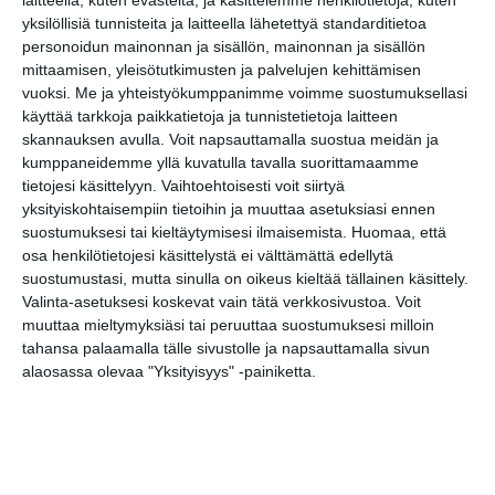
link
laitteella, kuten evästeitä, ja käsittelemme henkilötietoja, kuten
yksilöllisiä tunnisteita ja laitteella lähetettyä standarditietoa
personoidun mainonnan ja sisällön, mainonnan ja sisällön
Tilaa tapahtumavinkit sähköpostiisi
mittaamisen, yleisötutkimusten ja palvelujen kehittämisen
vuoksi.
Me ja yhteistyökumppanimme voimme suostumuksellasi
Jaa tapahtuma valitsemassasi
käyttää tarkkoja paikkatietoja ja tunnistetietoja laitteen
palvelussa / share this event on:
skannauksen avulla. Voit napsauttamalla suostua meidän ja
kumppaneidemme yllä kuvatulla tavalla suorittamaamme
Share
Facebook
WhatsApp
Tumblr
X
Copy
Messenger
Telegram
tietojesi käsittelyyn. Vaihtoehtoisesti voit siirtyä
Link
LinkedIn
yksityiskohtaisempiin tietoihin ja muuttaa asetuksiasi ennen
suostumuksesi tai kieltäytymisesi ilmaisemista.
Huomaa, että
Google
(Translate page)
osa henkilötietojesi käsittelystä ei välttämättä edellytä
Translate
suostumustasi, mutta sinulla on oikeus kieltää tällainen käsittely.
Katso myös nämä 🔥
Valinta-asetuksesi koskevat vain tätä verkkosivustoa. Voit
muuttaa mieltymyksiäsi tai peruuttaa suostumuksesi milloin
tahansa palaamalla tälle sivustolle ja napsauttamalla sivun
alaosassa olevaa "Yksityisyys" -painiketta.
Kätketyn kammion
salaisuus -seikkailukierros
la 8.8.2026 klo 12:00
Vapaan taiteen tilan pop up