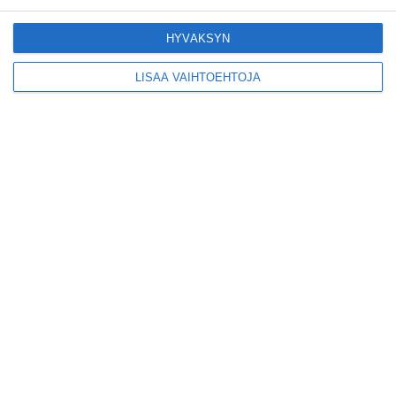
Helsinkiin I'm Back -
kiertueelleen
HYVÄKSYN
Lue lisää
LISÄÄ VAIHTOEHTOJA
Yleisölle avattu 112-
vuotiaan laivan sauna
antaa pehmeät löylyt
Lue lisää
Tämän leipomo-
kahvilan
karjalanpiirakoilla on
EU-sertifikaatti
Lue lisää
Konepajan näyttämö toi