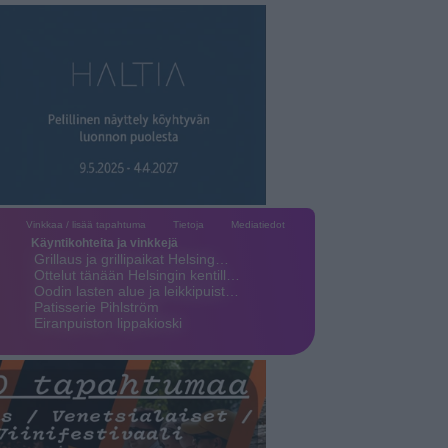
Vinkkaa / lisää tapahtuma
Tietoja
Mediatiedot
Käyntikohteita ja vinkkejä
Grillaus ja grillipaikat Helsing…
Ottelut tänään Helsingin kentill…
Oodin lasten alue ja leikkipuist…
Patisserie Pihlström
Eiranpuiston lippakioski