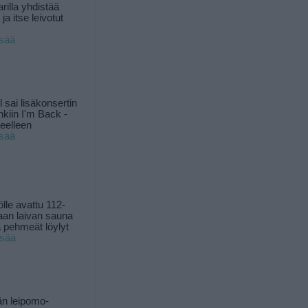
rilla yhdistää
ja itse leivotut
isää
l sai lisäkonsertin
nkiin I'm Back -
ueelleen
isää
ölle avattu 112-
aan laivan sauna
 pehmeät löylyt
isää
n leipomo-