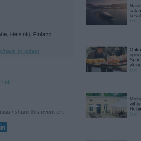
Näiss
sata
kesäll
Lue l
tie, Helsinki, Finland
Onko 
ls/back-to-school
upein
Sport
yleis
Lue l
 link
Miche
viiht
Helsi
ssa / share this event on:
Lue l
enger
elegram
LinkedIn