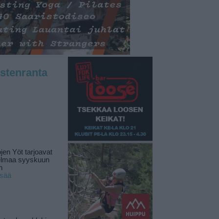
stenranta
jen Yöt tarjoavat
elmaa syyskuun
n
isää