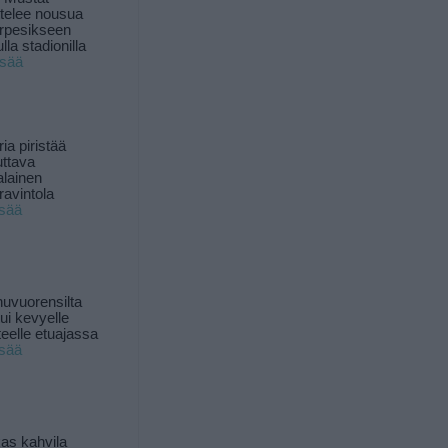
ttelee nousua
rpesikseen
lla stadionilla
isää
ia piristää
uttava
alainen
ravintola
isää
uvuorensilta
ui kevyelle
nteelle etuajassa
isää
as kahvila