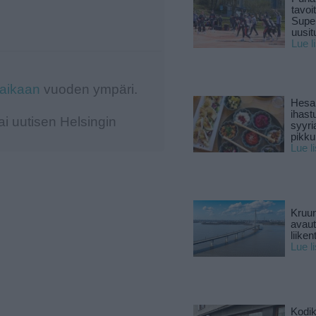
tavoi
Supe
uusitu
Lue l
-aikaan
vuoden ympäri.
Hesar
ihast
i uutisen Helsingin
syyri
pikku
Lue l
Kruun
avaut
liike
Lue l
Kodik