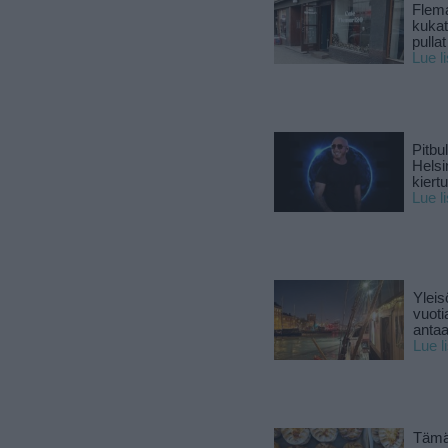
Flema
kukat 
pullat
Lue l
Pitbul
Helsi
kiert
Lue l
Yleis
vuoti
antaa
Lue l
Tämä