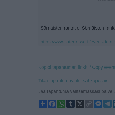
Sörnäisten rantatie, Sörnäisten ranta
https://www.laterrasse.fi/event-detai
Kopioi tapahtuman linkki / Copy event
Tilaa tapahtumavinkit sähköpostiisi
Jaa tapahtuma valitsemassasi palvelu
Share
Facebook
WhatsApp
Tumblr
X
Copy
Mess
T
Link