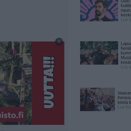
Uusi 
kutitt
naur
keski
Lue l
—
×
Lapu
herä
kumm
Must
kesä
Lue l
Vaasan
ihmisi
toista 
Lue lis
u —