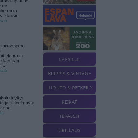
stand-up -klubi
elee
uhermoja
viikkoisin
isää
alaisooppera
ä
ittelemaan
LAPSILLE
ikkamaan
ssä
isää
KIRPPIS & VINTAGE
LUONTO & RETKEILY
katu täyttyi
KEIKAT
stä ja tunnelmasta
kertaa
ää
TERASSIT
GRILLAUS