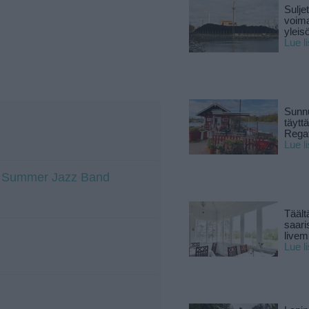
Sulje
voima
yleisö
Lue l
Sunnu
täytt
Rega
Lue l
ti Summer Jazz Band
Täält
saari
live
Lue l