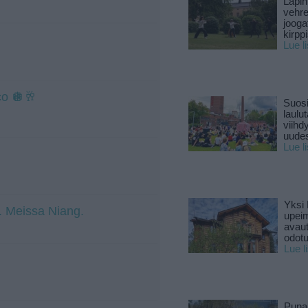
Lapin
vehre
jooga
kirpp
Lue l
co 🪩🥂
Suosi
laulu
viihd
uude
Lue l
Yksi 
t. Meissa Niang.
upeim
avaut
odotu
Lue l
Puna