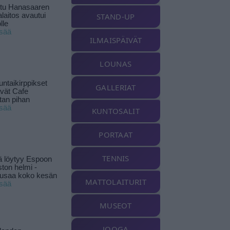
ttu Hanasaaren
laitos avautui
STAND-UP
lle
isää
ILMAISPÄIVÄT
LOUNAS
ntaikirppikset
GALLERIAT
ävät Cafe
tan pihan
isää
KUNTOSALIT
PORTAAT
TENNIS
ä löytyy Espoon
ston helmi -
musaa koko kesän
MATTOLAITURIT
isää
MUSEOT
JOOGA