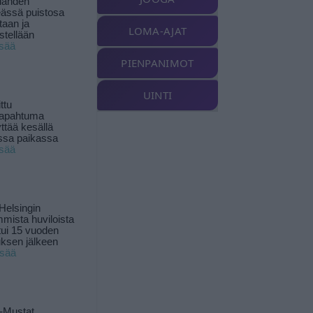
landen
ässä puistosa
taan ja
LOMA-AJAT
istellään
isää
PIENPANIMOT
UINTI
ttu
tapahtuma
yttää kesällä
ssa paikassa
isää
Helsingin
mista huviloista
ui 15 vuoden
ksen jälkeen
isää
-Mustat