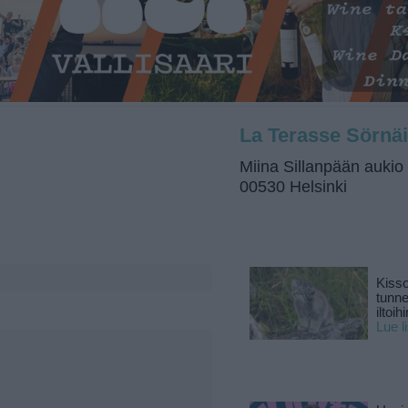
La Terasse Sörnäi
Miina Sillanpään aukio
00530 Helsinki
Kisso
tunn
iltoihi
Lue l