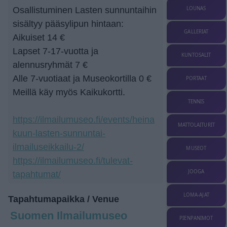
LOUNAS
Osallistuminen Lasten sunnuntaihin
sisältyy pääsylipun hintaan:
GALLERIAT
Aikuiset 14 €
Lapset 7-17-vuotta ja
KUNTOSALIT
alennusryhmät 7 €
Alle 7-vuotiaat ja Museokortilla 0 €
PORTAAT
Meillä käy myös Kaikukortti.
TENNIS
https://ilmailumuseo.fi/events/heina
MATTOLAITURIT
kuun-lasten-sunnuntai-
ilmailuseikkailu-2/
MUSEOT
https://ilmailumuseo.fi/tulevat-
JOOGA
tapahtumat/
LOMA-AJAT
Tapahtumapaikka / Venue
Suomen Ilmailumuseo
PIENPANIMOT