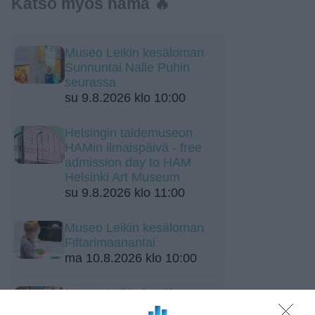
Katso myös nämä 🔥
Museo Leikin kesäloman
Sunnuntai Nalle Puhin
seurassa
su 9.8.2026 klo 10:00
Helsingin taidemuseon
HAMin ilmaispäivä - free
admission day to HAM
Helsinki Art Museum
su 9.8.2026 klo 11:00
Museo Leikin kesäloman
Fiftarimaanantai
ma 10.8.2026 klo 10:00
Museo Leikin kesäloman
Fiftaritiistai