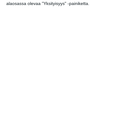
alaosassa olevaa "Yksityisyys" -painiketta.
Elokuussa nautitaan
tunnelmallisista
elokuvista ulkona
Lue lisää
Bassot jyrisevät Koffin
puistossa Taiteiden
yönä
Lue lisää
Kissojen Yöt tarjoavat
tunnelmaa syyskuun