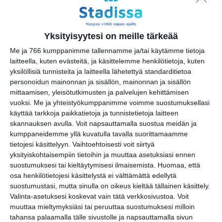
ti 11.8.2026 klo 10:00
Barnens söndag: Pyttelilla Pilotens
Yksityisyytesi on meille tärkeää
lärokurs och introduktion till
flygradioteknik
Me ja 766 kumppanimme tallennamme ja/tai käytämme tietoja
su 16.8.2026 klo 13:00
laitteella, kuten evästeitä, ja käsittelemme henkilötietoja, kuten
yksilöllisiä tunnisteita ja laitteella lähetettyä standarditietoa
personoidun mainonnan ja sisällön, mainonnan ja sisällön
Yleisöopastus Suomen
mittaamisen, yleisötutkimusten ja palvelujen kehittämisen
Ilmailumuseossa
vuoksi.
Me ja yhteistyökumppanimme voimme suostumuksellasi
ti 18.8.2026 klo 13:00
käyttää tarkkoja paikkatietoja ja tunnistetietoja laitteen
skannauksen avulla. Voit napsauttamalla suostua meidän ja
Guided tour in English at Finnish
kumppaneidemme yllä kuvatulla tavalla suorittamaamme
Aviation Museum
tietojesi käsittelyyn. Vaihtoehtoisesti voit siirtyä
ti 18.8.2026 klo 15:00
yksityiskohtaisempiin tietoihin ja muuttaa asetuksiasi ennen
suostumuksesi tai kieltäytymisesi ilmaisemista.
Huomaa, että
osa henkilötietojesi käsittelystä ei välttämättä edellytä
Final Call: Saab Draken
suostumustasi, mutta sinulla on oikeus kieltää tällainen käsittely.
ke 19.8.2026 klo 17:00
Valinta-asetuksesi koskevat vain tätä verkkosivustoa. Voit
muuttaa mieltymyksiäsi tai peruuttaa suostumuksesi milloin
tahansa palaamalla tälle sivustolle ja napsauttamalla sivun