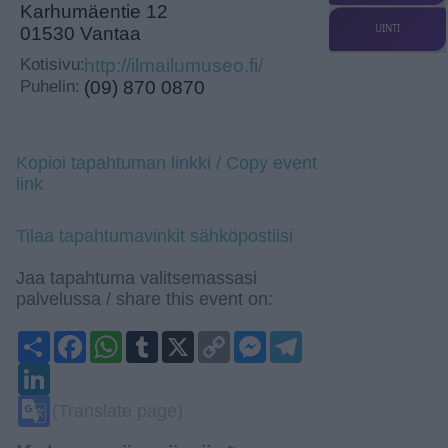
Karhumäentie 12
UINTI
01530 Vantaa
Kotisivu:
http://ilmailumuseo.fi/
Puhelin:
(09) 870 0870
Kopioi tapahtuman linkki / Copy event
link
Tilaa tapahtumavinkit sähköpostiisi
Jaa tapahtuma valitsemassasi
palvelussa / share this event on:
Share
Facebook
WhatsApp
Tumblr
X
Copy
Messenger
Telegram
Link
LinkedIn
Google
(Translate page)
Translate