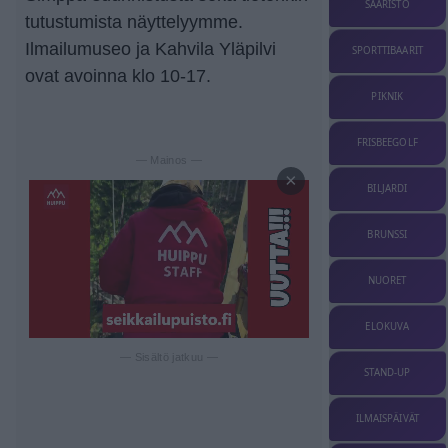
SAARISTO
tutustumista näyttelyymme.
Ilmailumuseo ja Kahvila Yläpilvi
SPORTTIBAARIT
ovat avoinna klo 10-17.
PIKNIK
FRISBEEGOLF
— Mainos —
×
BILJARDI
BRUNSSI
NUORET
ELOKUVA
— Sisältö jatkuu —
STAND-UP
ILMAISPÄIVÄT