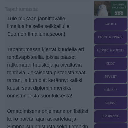
Tapahtumasta:
Tule mukaan jännittävälle
LAPSILLE
ilmailuaiheiselle seikkailulle
Suomen Ilmailumuseoon!
KIRPPIS & VINTAGE
Tapahtumassa kierrät kuudella eri
LUONTO & RETKEILY
tehtäväpisteellä, joissa pääset
KEIKAT
ratkomaan hauskoja ja oivaltavia
tehtäviä. Jokaisesta pisteestä saat
TERASSIT
tarran, ja kun olet kerännyt kaikki
kuusi, saat diplomin merkiksi
GRILLAUS
onnistuneesta suorituksesta!
SAUNAT
Omatoimisena ohjelmana on lisäksi
UIMARANNAT
koko päivän ajan askartelua ja
Simppa-suunnistusta sekä tietenkin