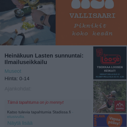
Heinäkuun Lasten sunnuntai:
Ilmailuseikkailu
Museot
Hinta: 0-14
Ajankohdat:
Tämä tapahtuma on jo mennyt
Katso tulevia tapahtumia Stadissa.fi
-
etusivulta.
Näytä lisää