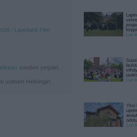
Lapin
vehre
jooga
026 / Lapinlahti Film
kirpp
Lue l
Suosi
laulu
-aikaan
vuoden ympäri.
viihd
uude
Lue l
i uutisen Helsingin
Yksi 
upeim
avaut
odotu
Lue l