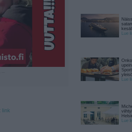
Näiss
sata
kesäll
Lue l
Onko 
upein
Sport
u —
yleis
Lue l
Miche
 link
viiht
Helsi
Lue l