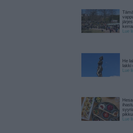
Tämä
vapp
järjes
kerra
Lue l
He la
lakki
Lue l
Hesar
ihast
syyri
pikku
Lue l