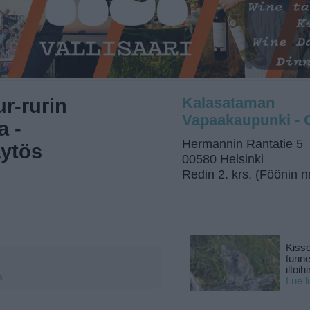
r-rurin
Kalasataman
Vapaakaupunki - 
a -
Hermannin Rantatie 5
ytös
00580 Helsinki
Redin 2. krs, (Föönin 
Kisso
tunn
iltoihi
a.
Lue l