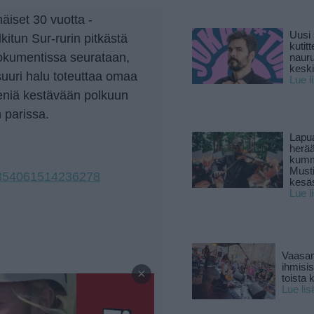
äiset 30 vuotta -
Uusi 
tun Sur-rurin pitkästä
kutitt
Dokumentissa seurataan,
naur
keski
 suuri halu toteuttaa omaa
Lue l
niä kestävään polkuun
 parissa.
Lapu
herä
kumm
Must
6854061514236278
kesä
Lue l
Vaasan
—
ihmisi
×
toista 
Lue lis