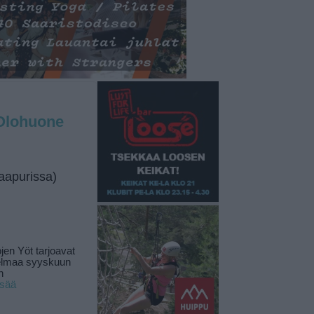
Olohuone
naapurissa)
jen Yöt tarjoavat
elmaa syyskuun
n
isää