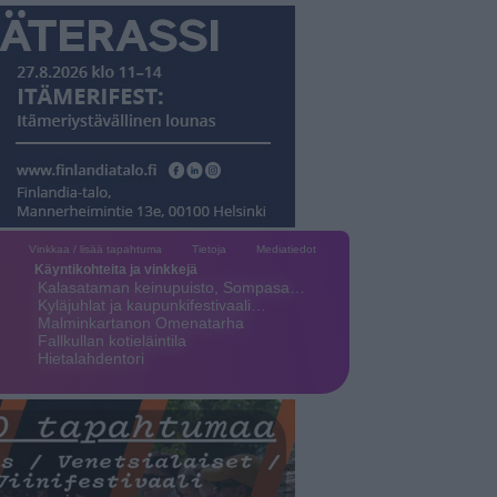
Vinkkaa / lisää tapahtuma
Tietoja
Mediatiedot
Käyntikohteita ja vinkkejä
Kalasataman keinupuisto, Sompasa…
Kyläjuhlat ja kaupunkifestivaali…
Malminkartanon Omenatarha
Fallkullan kotieläintila
Hietalahdentori