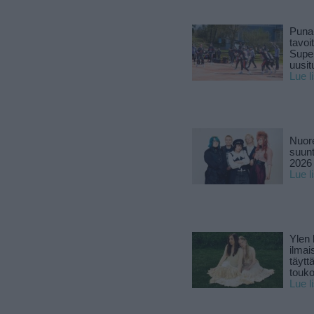
Puna
tavoi
Supe
uusitu
Lue l
Nuore
suun
2026 
Lue l
Ylen
ilmai
täytt
touk
Lue l