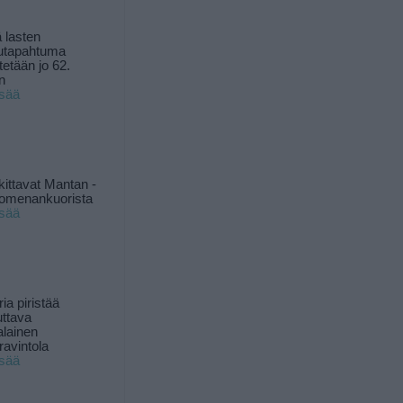
 lasten
utapahtuma
tetään jo 62.
n
isää
kittavat Mantan -
 omenankuorista
isää
ia piristää
uttava
alainen
ravintola
isää