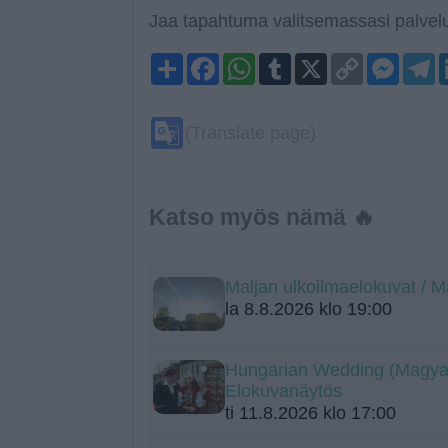
Jaa tapahtuma valitsemassasi palvelu
Share
Facebook
WhatsApp
Tumblr
X
Copy
Mess
T
Link
Google
(Translate page)
Translate
Katso myös nämä 🔥
Maljan ulkoilmaelokuvat / 
la 8.8.2026 klo 19:00
Hungarian Wedding (Magya
Elokuvanäytös
ti 11.8.2026 klo 17:00