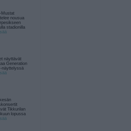
-Mustat
ttelee nousua
rpesikseen
lla stadionilla
isää
t näyttävät
taa Generation
-näyttelyssä
isää
 kesän
skonsertit
ävät Tikkurilan
okuun lopussa
isää