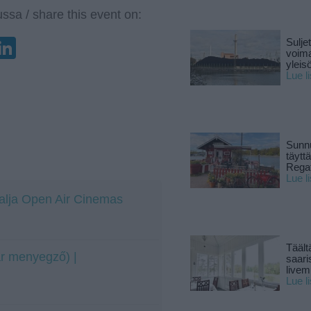
ssa / share this event on:
enger
elegram
LinkedIn
Sulje
voima
yleisö
Lue l
Sunnu
täytt
Rega
Lue l
Malja Open Air Cinemas
Täält
r menyegző) |
saari
live
Lue l