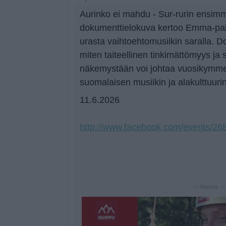
Aurinko ei mahdu - Sur-rurin ensimm
dokumenttielokuva kertoo Emma-palki
urasta vaihtoehtomusiikin saralla. 
miten taiteellinen tinkimättömyys ja
näkemystään voi johtaa vuosikymme
suomalaisen musiikin ja alakulttuurin
11.6.2026
http://www.facebook.com/events/2
— Mainos 