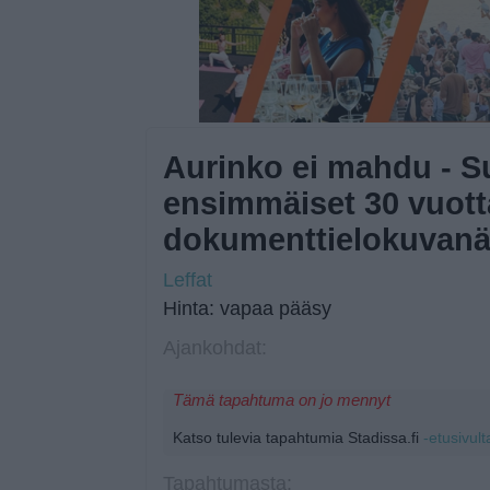
Aurinko ei mahdu - Su
ensimmäiset 30 vuott
dokumenttielokuvanä
Leffat
Hinta: vapaa pääsy
Ajankohdat:
Tämä tapahtuma on jo mennyt
Katso tulevia tapahtumia Stadissa.fi
-etusivult
Tapahtumasta: