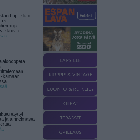
stand-up -klubi
elee
uhermoja
viikkoisin
isää
LAPSILLE
alaisooppera
ä
ittelemaan
KIRPPIS & VINTAGE
ikkamaan
ssä
isää
LUONTO & RETKEILY
KEIKAT
katu täyttyi
TERASSIT
stä ja tunnelmasta
kertaa
ää
GRILLAUS