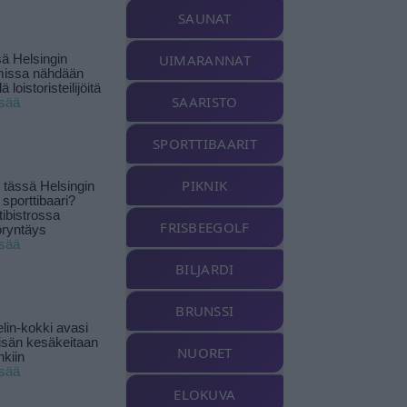
SAUNAT
UIMARANNAT
ä Helsingin
missa nähdään
ä loistoristeilijöitä
SAARISTO
isää
SPORTTIBAARIT
PIKNIK
tässä Helsingin
 sporttibaari?
tibistrossa
FRISBEEGOLF
öryntäys
isää
BILJARDI
BRUNSSI
lin-kokki avasi
yisän kesäkeitaan
NUORET
nkiin
isää
ELOKUVA