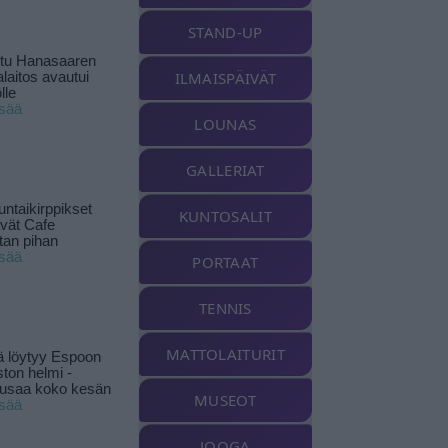
STAND-UP
ttu Hanasaaren
ILMAISPÄIVÄT
laitos avautui
lle
isää
LOUNAS
GALLERIAT
ntaikirppikset
KUNTOSALIT
ävät Cafe
tan pihan
isää
PORTAAT
TENNIS
MATTOLAITURIT
ä löytyy Espoon
ston helmi -
musaa koko kesän
MUSEOT
isää
JOOGA