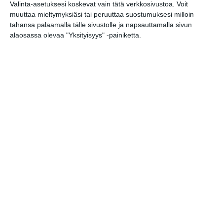
Valinta-asetuksesi koskevat vain tätä verkkosivustoa. Voit
muuttaa mieltymyksiäsi tai peruuttaa suostumuksesi milloin
tahansa palaamalla tälle sivustolle ja napsauttamalla sivun
Kopioi tapahtuman linkki / Copy event
alaosassa olevaa "Yksityisyys" -painiketta.
link
Tilaa tapahtumavinkit sähköpostiisi
Jaa tapahtuma valitsemassasi
palvelussa / share this event on:
Share
Facebook
WhatsApp
Tumblr
X
Copy
Messenger
Telegram
Link
LinkedIn
Google
(Translate page)
Translate
Katso myös nämä 🔥
Jethro Tull
ma 10.8.2026 klo 19:00