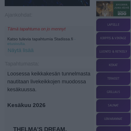
Ajankohdat:
LAPSILLE
Tämä tapahtuma on jo mennyt
KIRPPIS & VINTAGE
Katso tulevia tapahtumia Stadissa.fi
-
etusivulta.
Näytä lisää
LUONTO & RETKEILY
Tapahtumasta:
KEIKAT
Loosessa keikkakesän tunnelmasta
TERASSIT
nautitaan livekeikkojen muodossa
kesäkuussa.
GRILLAUS
Kesäkuu 2026
SAUNAT
UIMARANNAT
THELMA'S DREAM,