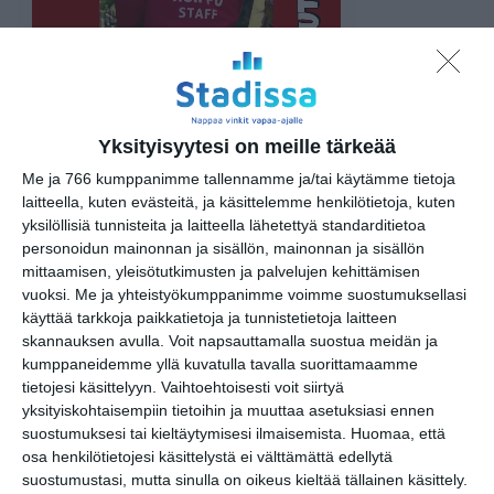
— Sisältö jatkuu —
Yksityisyytesi on meille tärkeää
Me ja 766 kumppanimme tallennamme ja/tai käytämme tietoja
laitteella, kuten evästeitä, ja käsittelemme henkilötietoja, kuten
https://barloose.com/
yksilöllisiä tunnisteita ja laitteella lähetettyä standarditietoa
personoidun mainonnan ja sisällön, mainonnan ja sisällön
Kuvat: Bar Loose
mittaamisen, yleisötutkimusten ja palvelujen kehittämisen
vuoksi.
Me ja yhteistyökumppanimme voimme suostumuksellasi
käyttää tarkkoja paikkatietoja ja tunnistetietoja laitteen
skannauksen avulla. Voit napsauttamalla suostua meidän ja
Tapahtumapaikka / Venue
kumppaneidemme yllä kuvatulla tavalla suorittamaamme
tietojesi käsittelyyn. Vaihtoehtoisesti voit siirtyä
Bar Loose
yksityiskohtaisempiin tietoihin ja muuttaa asetuksiasi ennen
suostumuksesi tai kieltäytymisesi ilmaisemista.
Huomaa, että
Annankatu 21
osa henkilötietojesi käsittelystä ei välttämättä edellytä
00100 Helsinki
suostumustasi, mutta sinulla on oikeus kieltää tällainen käsittely.