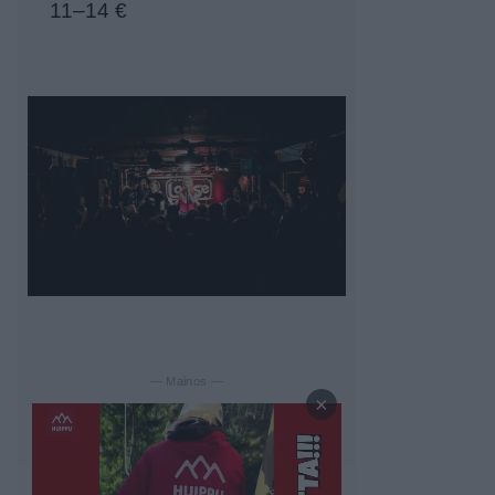
11–14 €
— Mainos —
×