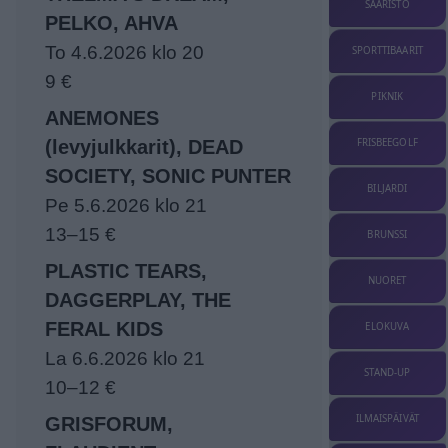
SAARISTO
PELKO, AHVA
To 4.6.2026 klo 20
SPORTTIBAARIT
9 €
PIKNIK
ANEMONES
FRISBEEGOLF
(levyjulkkarit), DEAD
SOCIETY, SONIC PUNTER
BILJARDI
Pe 5.6.2026 klo 21
13–15 €
BRUNSSI
PLASTIC TEARS,
NUORET
DAGGERPLAY, THE
FERAL KIDS
ELOKUVA
La 6.6.2026 klo 21
STAND-UP
10–12 €
ILMAISPÄIVÄT
GRISFORUM,