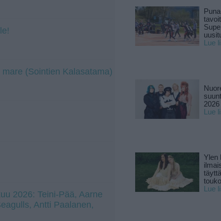
Puna
tavoi
Supe
le!
uusitu
Lue l
 mare (Sointien Kalasatama)
Nuore
suun
2026 
Lue l
Ylen
ilmai
täytt
touk
Lue l
uu 2026: Teini-Pää, Aarne
 Seagulls, Antti Paalanen,