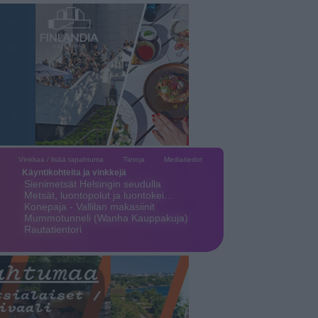
Vinkkaa / lisää tapahtuma
Tietoja
Mediatiedot
Käyntikohteita ja vinkkejä
Sienimetsät Helsingin seudulla
Metsät, luontopolut ja luontokei…
Konepaja - Vallilan makasiinit
Mummotunneli (Wanha Kauppakuja)
Rautatientori