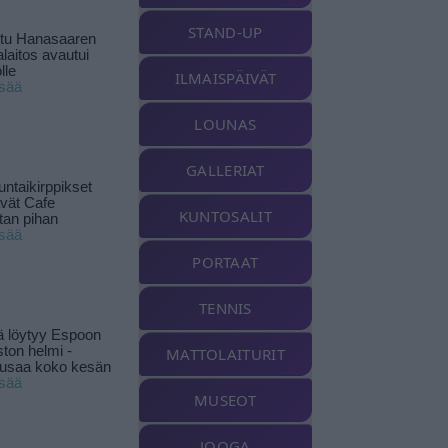
STAND-UP
ttu Hanasaaren
laitos avautui
lle
ILMAISPÄIVÄT
isää
LOUNAS
GALLERIAT
ntaikirppikset
ävät Cafe
KUNTOSALIT
tan pihan
isää
PORTAAT
TENNIS
ä löytyy Espoon
ston helmi -
MATTOLAITURIT
musaa koko kesän
isää
MUSEOT
JOOGA