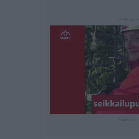
— Mainos 
— Sisältö jatku