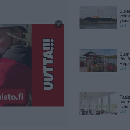
Sulje
voima
—
yleisö
×
Lue l
Sunnu
täytt
Rega
Lue l
Täält
saari
live
Lue l
u —