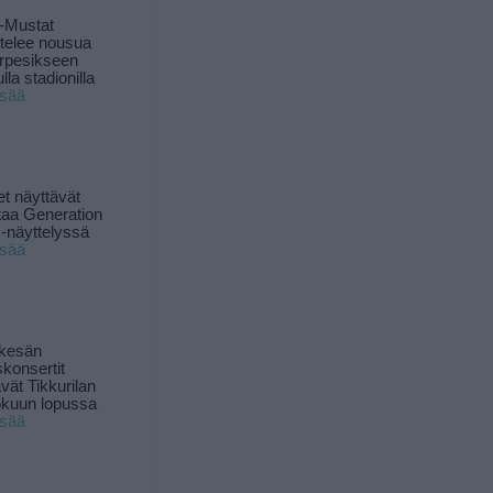
-Mustat
ttelee nousua
rpesikseen
lla stadionilla
isää
t näyttävät
taa Generation
-näyttelyssä
isää
 kesän
skonsertit
ävät Tikkurilan
okuun lopussa
isää