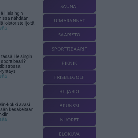
SAUNAT
ä Helsingin
missa nähdään
UIMARANNAT
ä loistoristeilijöitä
isää
SAARISTO
SPORTTIBAARIT
tässä Helsingin
 sporttibaari?
PIKNIK
tibistrossa
öryntäys
isää
FRISBEEGOLF
BILJARDI
lin-kokki avasi
BRUNSSI
yisän kesäkeitaan
nkiin
NUORET
isää
ELOKUVA