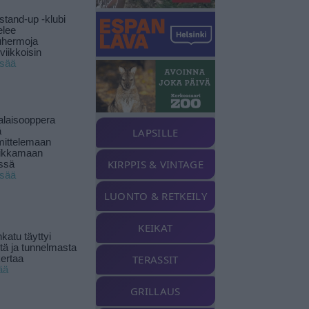
stand-up -klubi
elee
uhermoja
viikkoisin
isää
alaisooppera
ä
LAPSILLE
ittelemaan
ikkamaan
KIRPPIS & VINTAGE
ssä
isää
LUONTO & RETKEILY
KEIKAT
katu täyttyi
stä ja tunnelmasta
TERASSIT
kertaa
ää
GRILLAUS