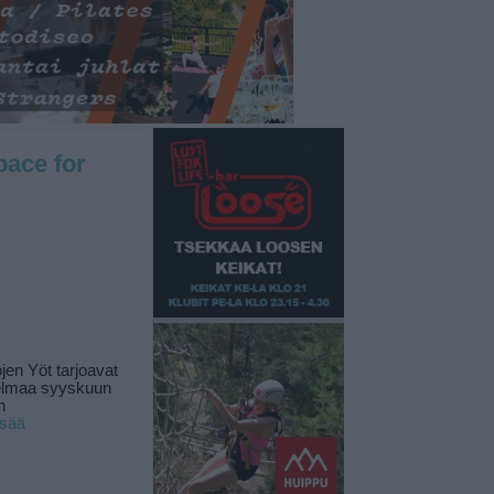
pace for
jen Yöt tarjoavat
elmaa syyskuun
n
isää