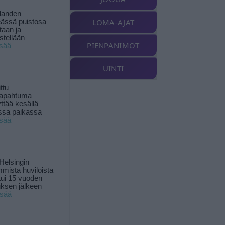
landen
LOMA-AJAT
ässä puistosa
taan ja
istellään
PIENPANIMOT
isää
UINTI
ttu
tapahtuma
yttää kesällä
ssa paikassa
isää
Helsingin
mista huviloista
ui 15 vuoden
ksen jälkeen
isää