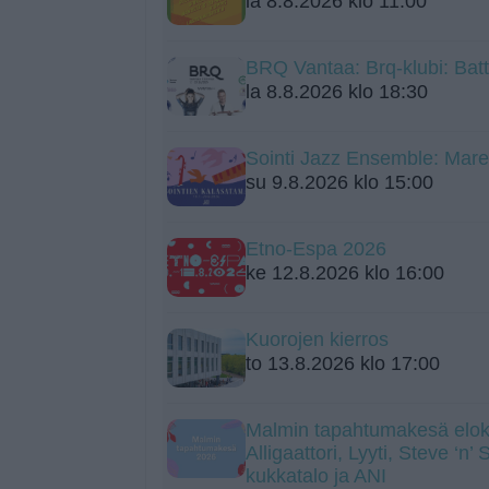
la 8.8.2026 klo 11:00
BRQ Vantaa: Brq-klubi: Batt
la 8.8.2026 klo 18:30
Sointi Jazz Ensemble: Mare
su 9.8.2026 klo 15:00
Etno-Espa 2026
ke 12.8.2026 klo 16:00
Kuorojen kierros
to 13.8.2026 klo 17:00
Malmin tapahtumakesä elok
Alligaattori, Lyyti, Steve ‘n’
kukkatalo ja ANI