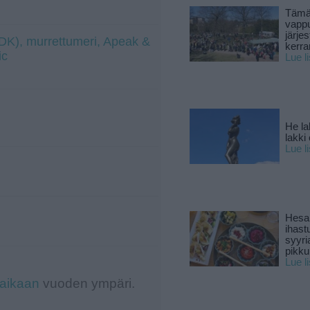
Tämä
vapp
järjes
 (DK), murrettumeri, Apeak &
kerra
ic
Lue l
He la
lakki
Lue l
Hesar
ihast
syyri
pikku
Lue l
-aikaan
vuoden ympäri.