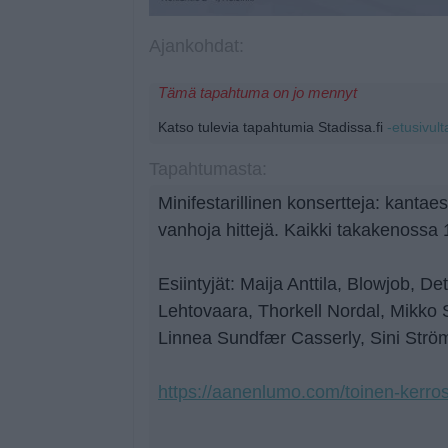
Ajankohdat:
Tämä tapahtuma on jo mennyt
Katso tulevia tapahtumia Stadissa.fi
-etusivult
Tapahtumasta:
Minifestarillinen konsertteja: kantae
vanhoja hittejä. Kaikki takakenossa 
Esiintyjät: Maija Anttila, Blowjob, De
Lehtovaara, Thorkell Nordal, Mikko 
Linnea Sundfær Casserly, Sini Strö
https://aanenlumo.com/toinen-kerros