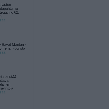
 lasten
utapahtuma
tetään jo 62.
n
isää
kittavat Mantan -
 omenankuorista
isää
ia piristää
uttava
alainen
ravintola
isää