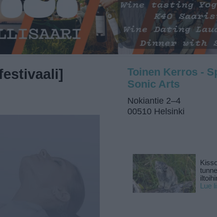
festivaali]
Toinen Kerros - S
Sonic Arts
Nokiantie 2–4
00510 Helsinki
Kisso
tunn
iltoihi
Lue l