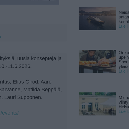
Näiss
sata
kesäll
Lue l
a.
Onko 
upein
sityksiä, uusia konsepteja ja
Sport
10.-11.6.2026.
yleis
Lue l
tritus, Elias Girod, Aaro
Sarvanne, Matilda Seppälä,
m, Lauri Supponen.
Miche
viiht
Helsi
Lue l
/events/