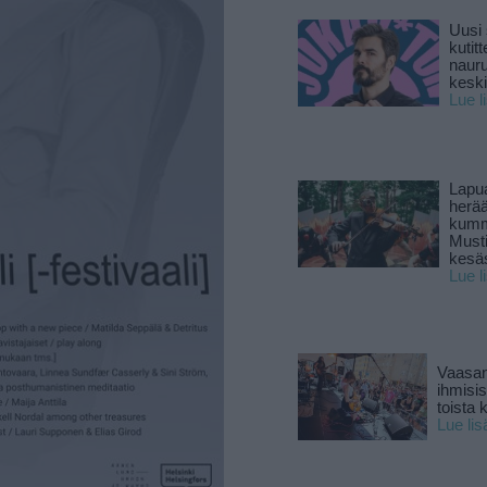
Uusi 
kutitt
naur
keski
Lue l
Lapu
herä
kumm
Must
kesä
Lue l
Vaasan
ihmisi
toista 
Lue lis