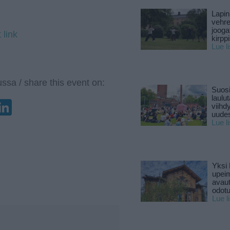
Lapin
vehre
jooga
 link
kirpp
Lue l
ssa / share this event on:
Suosi
laulu
enger
elegram
LinkedIn
viihd
uude
Lue l
Yksi 
upeim
avaut
odotu
Lue l