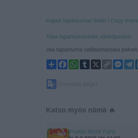
Kopioi tapahtuman linkki / Copy event
Tilaa tapahtumavinkit sähköpostiisi
Jaa tapahtuma valitsemassasi palvelu
Share
Facebook
WhatsApp
Tumblr
X
Copy
Mess
T
Link
Google
(Translate page)
Translate
Katso myös nämä 🔥
Puotila Block Party