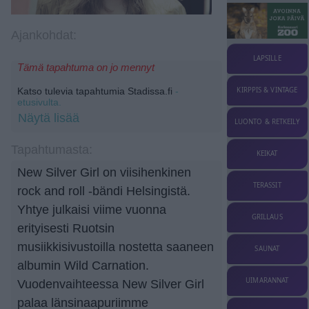
Ajankohdat:
LAPSILLE
Tämä tapahtuma on jo mennyt
KIRPPIS & VINTAGE
Katso tulevia tapahtumia Stadissa.fi
-
etusivulta.
Näytä lisää
LUONTO & RETKEILY
Tapahtumasta:
KEIKAT
New Silver Girl on viisihenkinen
TERASSIT
rock and roll -bändi Helsingistä.
Yhtye julkaisi viime vuonna
GRILLAUS
erityisesti Ruotsin
musiikkisivustoilla nostetta saaneen
SAUNAT
albumin Wild Carnation.
UIMARANNAT
Vuodenvaihteessa New Silver Girl
palaa länsinaapuriimme