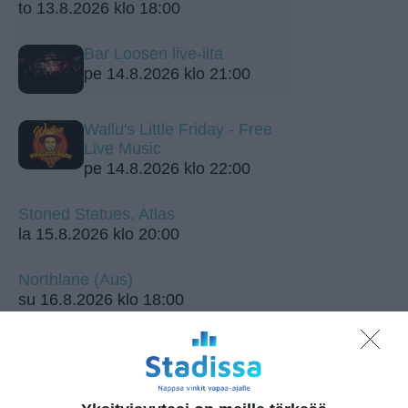
to 13.8.2026 klo 18:00
Bar Loosen live-ilta
pe 14.8.2026 klo 21:00
Wallu's Little Friday - Free
Live Music
pe 14.8.2026 klo 22:00
Stoned Statues, Atlas
la 15.8.2026 klo 20:00
Northlane (Aus)
su 16.8.2026 klo 18:00
Mendo Monday
ma 17.8.2026 klo 19:00