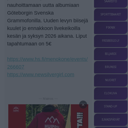
SAARISTO
nauhoittamaan uutta albumiaan
Göteborgin Svenska
SPORTTIBAARIT
Grammofonilla. Uuden levyn biisejä
kuulet jo ennakkoon livekeikoilla
PIKNIK
kesän ja syksyn 2026 aikana. Liput
FRISBEEGOLF
tapahtumaan on 5€
BILJARDI
https://www.hs.fi/menokone/events/
266607
BRUNSSI
https://www.newsilvergirl.com
NUORET
ELOKUVA
— Mainos —
×
STAND-UP
ILMAISPÄIVÄT