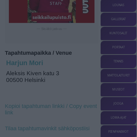
LOUNAS
GALLERIAT
— Sisältö jatkuu —
KUNTOSALIT
PORTAAT
Tapahtumapaikka / Venue
Harjun Mori
TENNIS
Aleksis Kiven katu 3
MATTOLAITURIT
00500 Helsinki
MUSEOT
JOOGA
Kopioi tapahtuman linkki / Copy event
link
LOMA-AJAT
Tilaa tapahtumavinkit sähköpostiisi
PIENPANIMOT