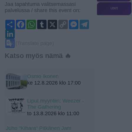
Jaa tapahtuma valitsemassasi
UINTI
palvelussa / share this event on:
Share
Facebook
WhatsApp
Tumblr
X
Copy
Messenger
Telegram
Link
LinkedIn
Google
(Translate page)
Translate
Katso myös nämä 🔥
Osmo Ikonen
ke 12.8.2026 klo 17:00
Liput myyntiin: Weezer -
The Gathering
to 13.8.2026 klo 11:00
Juho "Kihara" Pitkänen Jam