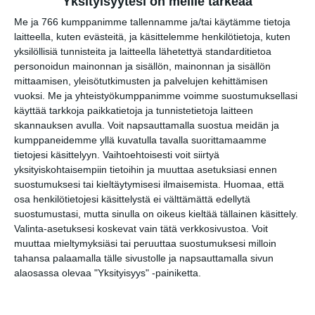
Yksityisyytesi on meille tärkeää
Kirkuvien Raivohullujen Puolue
Me ja 766 kumppanimme tallennamme ja/tai käytämme tietoja
Punkmuseolla Taiteiden Yössä
laitteella, kuten evästeitä, ja käsittelemme henkilötietoja, kuten
to 20.8.2026 klo 19:00
yksilöllisiä tunnisteita ja laitteella lähetettyä standarditietoa
personoidun mainonnan ja sisällön, mainonnan ja sisällön
The Chiefs, Trashcan
mittaamisen, yleisötutkimusten ja palvelujen kehittämisen
Dance & Void Monarch
vuoksi.
Me ja yhteistyökumppanimme voimme suostumuksellasi
pe 21.8.2026 klo 19:00
käyttää tarkkoja paikkatietoja ja tunnistetietoja laitteen
skannauksen avulla. Voit napsauttamalla suostua meidän ja
kumppaneidemme yllä kuvatulla tavalla suorittamaamme
tietojesi käsittelyyn. Vaihtoehtoisesti voit siirtyä
yksityiskohtaisempiin tietoihin ja muuttaa asetuksiasi ennen
suostumuksesi tai kieltäytymisesi ilmaisemista.
Huomaa, että
osa henkilötietojesi käsittelystä ei välttämättä edellytä
suostumustasi, mutta sinulla on oikeus kieltää tällainen käsittely.
Valinta-asetuksesi koskevat vain tätä verkkosivustoa. Voit
Elokuussa nautitaan
muuttaa mieltymyksiäsi tai peruuttaa suostumuksesi milloin
tunnelmallisista
tahansa palaamalla tälle sivustolle ja napsauttamalla sivun
elokuvista ulkona
alaosassa olevaa "Yksityisyys" -painiketta.
Lue lisää