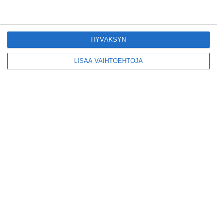
Konepajan näyttämö toi
kiinnostavia toimijoita
Vallilaan
Lue lisää
HYVÄKSYN
LISÄÄ VAIHTOEHTOJA
Suosittu esitys tekee
joukkuevoimistelun
kääntöpuolia näkyväksi
Lue lisää
Yrjönkadun uimahalli
avautui pitkän
odotuksen jälkeen
Lue lisää