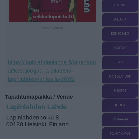
LOUNAS
GALLERIAT
— Sisältö jatkuu —
KUNTOSALIT
PORTAAT
https://lapinlahdenlahde.fi/tapahtum
TENNIS
at/kesajoogaa-ja-pilatesta-
MATTOLAITURIT
lapinlahden-lahteella-2026/
MUSEOT
Tapahtumapaikka / Venue
JOOGA
Lapinlahden Lähde
Lapinlahdenpolku 8
LOMA-AJAT
00180 Helsinki, Finland
PIENPANIMOT