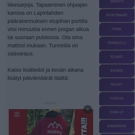
SAARISTO
liikesarjoja. Tapaaminen ohjaajan
kanssa on Lapinlahden
SPORTTIBAARIT
päärakennuksen etupihan portilla
viisi minuuttia ennen joogan alkua
PIKNIK
tai suoraan puistossa. Ota oma
FRISBEEGOLF
mattosi mukaan. Tunneilla on
säävaraus.
BILJARDI
Katso lisätiedot ja kesän aikana
BRUNSSI
lisätyt päivämäärät täältä:
NUORET
ELOKUVA
— Mainos —
×
STAND-UP
ILMAISPÄIVÄT