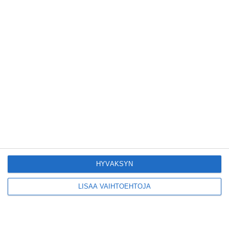
Yleisölle avattu 112-
vuotiaan laivan sauna
antaa pehmeät löylyt
Lue lisää
Tämän leipomo-
kahvilan
karjalanpiirakoilla on
EU-sertifikaatti
Lue lisää
HYVÄKSYN
LISÄÄ VAIHTOEHTOJA
Konepajan näyttämö toi
kiinnostavia toimijoita
Vallilaan
Lue lisää