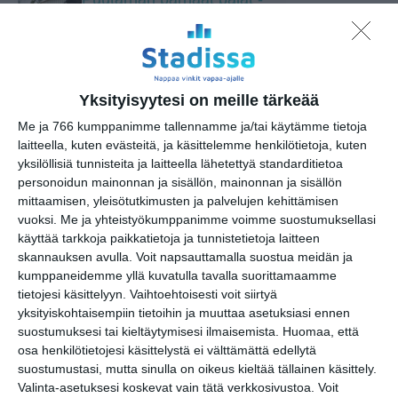
opastus
pe 14.8.2026 klo 11:30
Opastus kokoelmiin:
Yksityisyytesi on meille tärkeää
Tutkimusmatkojen aarteet
la 15.8.2026 klo 15:00
Me ja 766 kumppanimme tallennamme ja/tai käytämme tietoja
laitteella, kuten evästeitä, ja käsittelemme henkilötietoja, kuten
Draamallinen päiväkävely
yksilöllisiä tunnisteita ja laitteella lähetettyä standarditietoa
Aurora Karamzinin kanssa
personoidun mainonnan ja sisällön, mainonnan ja sisällön
Linnunlaulun huviloille ja
mittaamisen, yleisötutkimusten ja palvelujen kehittämisen
Talvipuutarhaan
vuoksi.
Me ja yhteistyökumppanimme voimme suostumuksellasi
su 16.8.2026 klo 12:00
käyttää tarkkoja paikkatietoja ja tunnistetietoja laitteen
skannauksen avulla. Voit napsauttamalla suostua meidän ja
kumppaneidemme yllä kuvatulla tavalla suorittamaamme
Rivitanssin ilmainen kokeilukerta ja
tietojesi käsittelyyn. Vaihtoehtoisesti voit siirtyä
alkeiskurssi
yksityiskohtaisempiin tietoihin ja muuttaa asetuksiasi ennen
ma 17.8.2026 klo 18:00
suostumuksesi tai kieltäytymisesi ilmaisemista.
Huomaa, että
osa henkilötietojesi käsittelystä ei välttämättä edellytä
Helsingin juhlaviikot 2026
suostumustasi, mutta sinulla on oikeus kieltää tällainen käsittely.
ti 18.8.2026 klo 10:00
Valinta-asetuksesi koskevat vain tätä verkkosivustoa. Voit