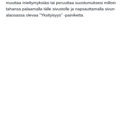
muuttaa mieltymyksiäsi tai peruuttaa suostumuksesi milloin
tahansa palaamalla tälle sivustolle ja napsauttamalla sivun
Kaupunkitanssit Malmilla
alaosassa olevaa "Yksityisyys" -painiketta.
ke 19.8.2026 klo 16:00
Elokuussa nautitaan
tunnelmallisista
elokuvista ulkona
Lue lisää
Bassot jyrisevät Koffin
puistossa Taiteiden
yönä