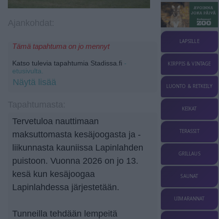
Ajankohdat:
LAPSILLE
Tämä tapahtuma on jo mennyt
Katso tulevia tapahtumia Stadissa.fi
-
KIRPPIS & VINTAGE
etusivulta.
Näytä lisää
LUONTO & RETKEILY
Tapahtumasta:
KEIKAT
Tervetuloa nauttimaan
TERASSIT
maksuttomasta kesäjoogasta ja -
liikunnasta kauniissa Lapinlahden
GRILLAUS
puistoon. Vuonna 2026 on jo 13.
kesä kun kesäjoogaa
SAUNAT
Lapinlahdessa järjestetään.
UIMARANNAT
Tunneilla tehdään lempeitä