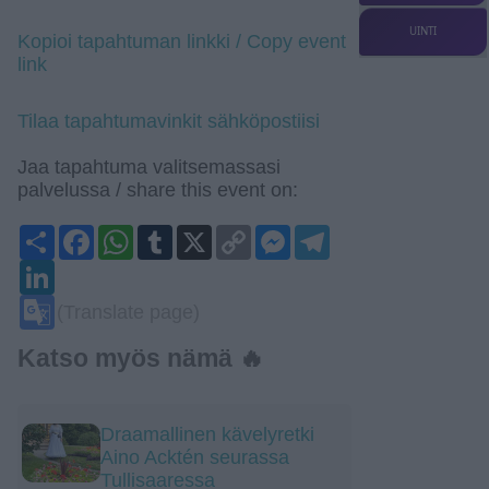
UINTI
Kopioi tapahtuman linkki / Copy event
link
Tilaa tapahtumavinkit sähköpostiisi
Jaa tapahtuma valitsemassasi
palvelussa / share this event on:
Share
Facebook
WhatsApp
Tumblr
X
Copy
Messenger
Telegram
Link
LinkedIn
Google
(Translate page)
Translate
Katso myös nämä 🔥
Draamallinen kävelyretki
Aino Acktén seurassa
Tullisaaressa