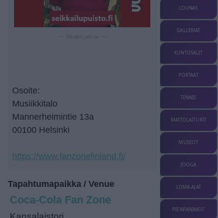
LOUNAS
GALLERIAT
— Sisältö jatkuu —
KUNTOSALIT
PORTAAT
Osoite:
TENNIS
Musiikkitalo
Mannerheimintie 13a
MATTOLAITURIT
00100 Helsinki
MUSEOT
https://www.fanzonefinland.fi/
JOOGA
Tapahtumapaikka / Venue
LOMA-AJAT
Coca-Cola Fan Zone
PIENPANIMOT
Kansalaistori