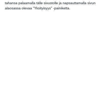
ke 19.8.2026 klo 19:00
tahansa palaamalla tälle sivustolle ja napsauttamalla sivun
alaosassa olevaa "Yksityisyys" -painiketta.
Elokuussa nautitaan
tunnelmallisista
elokuvista ulkona
Lue lisää
Bassot jyrisevät Koffin
puistossa Taiteiden
yönä
Lue lisää