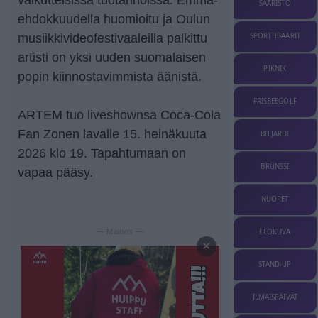
SAARISTO
ehdokkuudella huomioitu ja Oulun
musiikkivideofestivaaleilla palkittu
SPORTTIBAARIT
artisti on yksi uuden suomalaisen
PIKNIK
popin kiinnostavimmista äänistä.
FRISBEEGOLF
ARTEM tuo liveshownsa Coca-Cola
Fan Zonen lavalle 15. heinäkuuta
BILJARDI
2026 klo 19. Tapahtumaan on
BRUNSSI
vapaa pääsy.
NUORET
ELOKUVA
— Mainos —
×
STAND-UP
ILMAISPÄIVÄT