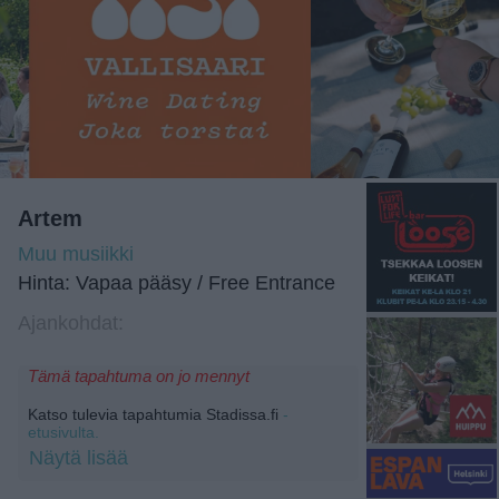
Artem
Muu musiikki
Hinta: Vapaa pääsy / Free Entrance
Ajankohdat:
Tämä tapahtuma on jo mennyt
Katso tulevia tapahtumia Stadissa.fi
-
etusivulta.
Näytä lisää