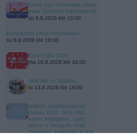
Sointi Jazz Ensemble: Mare
mare (Sointien Kalasatama)
su 9.8.2026 klo 15:00
Euroopasta Etelä-Amerikkaan
su 9.8.2026 klo 16:00
Etno-Espa 2026
ma 10.8.2026 klo 16:00
Meksiko A Cappella
to 13.8.2026 klo 19:00
Malmin tapahtumakesä
elokuu 2026: Teini-Pää,
Aarne Alligaattori, Lyyti,
Steve ‘n’ Seagulls, Antti
Paalanen, kukkatalo ja ANI