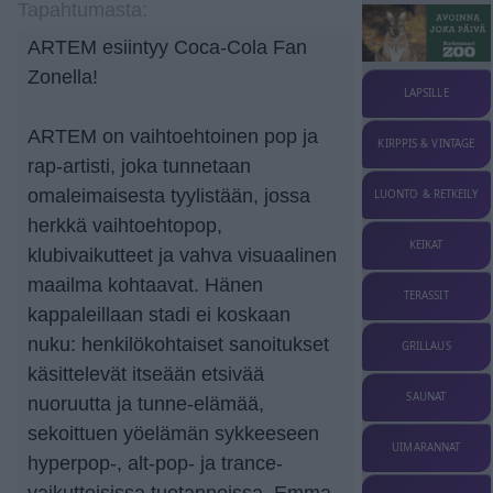
Tapahtumasta:
ARTEM esiintyy Coca-Cola Fan
Zonella!
LAPSILLE
ARTEM on vaihtoehtoinen pop ja
KIRPPIS & VINTAGE
rap-artisti, joka tunnetaan
omaleimaisesta tyylistään, jossa
LUONTO & RETKEILY
herkkä vaihtoehtopop,
KEIKAT
klubivaikutteet ja vahva visuaalinen
maailma kohtaavat. Hänen
TERASSIT
kappaleillaan stadi ei koskaan
nuku: henkilökohtaiset sanoitukset
GRILLAUS
käsittelevät itseään etsivää
SAUNAT
nuoruutta ja tunne-elämää,
sekoittuen yöelämän sykkeeseen
UIMARANNAT
hyperpop-, alt-pop- ja trance-
vaikutteisissa tuotannoissa. Emma-