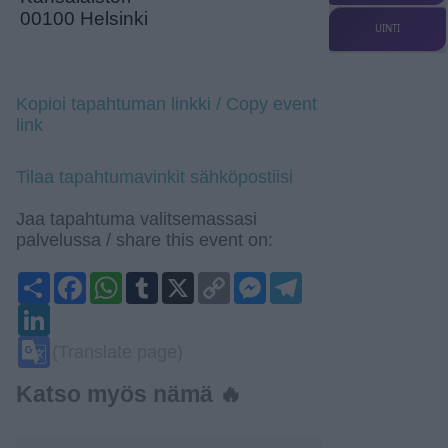
00100 Helsinki
UINTI
Kopioi tapahtuman linkki / Copy event
link
Tilaa tapahtumavinkit sähköpostiisi
Jaa tapahtuma valitsemassasi
palvelussa / share this event on:
Share
Facebook
WhatsApp
Tumblr
X
Copy
Messenger
Telegram
Link
LinkedIn
Google
(Translate page)
Translate
Katso myös nämä 🔥