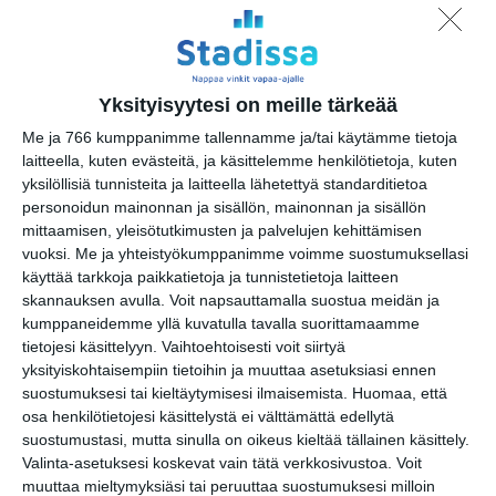
la 15.8.2026 klo 11:00
Sointi Jazz Ensemble: Early
One Morning, Eternity
Yksityisyytesi on meille tärkeää
Sculpture (Sointien
Kalasatama)
Me ja 766 kumppanimme tallennamme ja/tai käytämme tietoja
su 16.8.2026 klo 15:00
laitteella, kuten evästeitä, ja käsittelemme henkilötietoja, kuten
yksilöllisiä tunnisteita ja laitteella lähetettyä standarditietoa
personoidun mainonnan ja sisällön, mainonnan ja sisällön
Avec Jorma
mittaamisen, yleisötutkimusten ja palvelujen kehittämisen
su 16.8.2026 klo 16:00
vuoksi.
Me ja yhteistyökumppanimme voimme suostumuksellasi
käyttää tarkkoja paikkatietoja ja tunnistetietoja laitteen
Kuupuu: Konsertti
skannauksen avulla. Voit napsauttamalla suostua meidän ja
ti 18.8.2026 klo 18:00
kumppaneidemme yllä kuvatulla tavalla suorittamaamme
tietojesi käsittelyyn. Vaihtoehtoisesti voit siirtyä
Ilta Mellerin kanssa
yksityiskohtaisempiin tietoihin ja muuttaa asetuksiasi ennen
ke 19.8.2026 klo 18:30
suostumuksesi tai kieltäytymisesi ilmaisemista.
Huomaa, että
osa henkilötietojesi käsittelystä ei välttämättä edellytä
suostumustasi, mutta sinulla on oikeus kieltää tällainen käsittely.
Juhlaviikot: Huvilan
Valinta-asetuksesi koskevat vain tätä verkkosivustoa. Voit
konsertit 2026
muuttaa mieltymyksiäsi tai peruuttaa suostumuksesi milloin