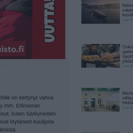
Näiss
sata
kesäll
Lue l
Onko 
upein
Sport
yleis
u —
Lue l
Miche
hille on kertynyt vahva
viiht
Helsi
ty mm. Ellinooran
Lue l
isut, kuten Särkyneiden
vat löytäneet kuulijoita
dämistä.