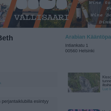
Beth
Arabian Kääntöpa
Intiankatu 1
00560 Helsinki
Kisso
tunn
a.
iltoihi
Lue l
perjantaiklubilla esiintyy