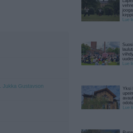
Lapin
vehre
jooga
kirpp
Lue l
Suosi
laulu
viihd
uude
Lue l
at. Jukka Gustavson
Yksi 
upeim
avaut
odotu
Lue l
Puna