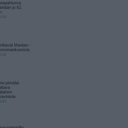
utapahtuma
tetään jo 62.
n
isää
kittavat Mantan -
 omenankuorista
isää
ia piristää
uttava
alainen
ravintola
isää
uvuorensilta