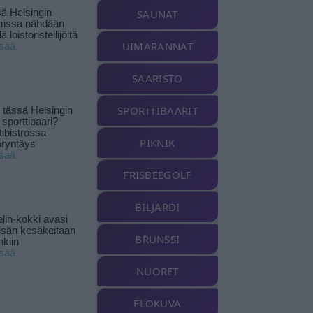
ä Helsingin
SAUNAT
missa nähdään
ä loistoristeilijöitä
UIMARANNAT
isää
SAARISTO
SPORTTIBAARIT
tässä Helsingin
 sporttibaari?
tibistrossa
PIKNIK
öryntäys
isää
FRISBEEGOLF
BILJARDI
lin-kokki avasi
yisän kesäkeitaan
BRUNSSI
nkiin
isää
NUORET
ELOKUVA