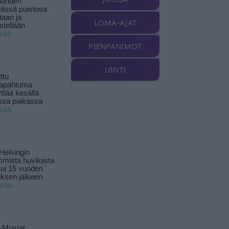
landen
ässä puistosa
taan ja
LOMA-AJAT
istellään
isää
PIENPANIMOT
UINTI
ttu
tapahtuma
yttää kesällä
ssa paikassa
isää
Helsingin
mista huviloista
ui 15 vuoden
ksen jälkeen
isää
-Mustat