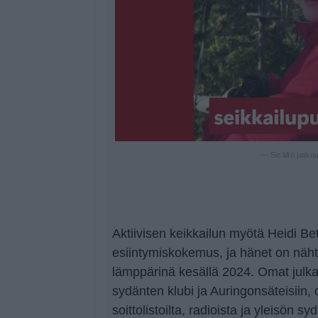
— Sisältö jatku
Aktiivisen keikkailun myötä Heidi Bet
esiintymiskokemus, ja hänet on näh
lämppärinä kesällä 2024. Omat julka
sydänten klubi ja Auringonsäteisiin, o
soittolistoilta, radioista ja yleisön sy