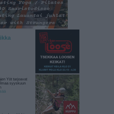
ikka
jen Yöt tarjoavat
elmaa syyskuun
n
isää