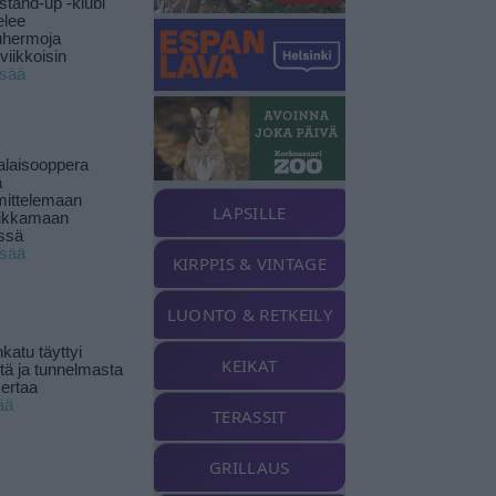
stand-up -klubi
elee
uhermoja
viikkoisin
isää
alaisooppera
ä
ittelemaan
LAPSILLE
ikkamaan
ssä
isää
KIRPPIS & VINTAGE
LUONTO & RETKEILY
katu täyttyi
KEIKAT
stä ja tunnelmasta
kertaa
ää
TERASSIT
GRILLAUS