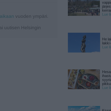
vapp
järjes
kerra
Lue l
-aikaan
vuoden ympäri.
i uutisen Helsingin
He la
lakki
Lue l
Hesar
ihast
syyri
pikku
Lue l
Kruun