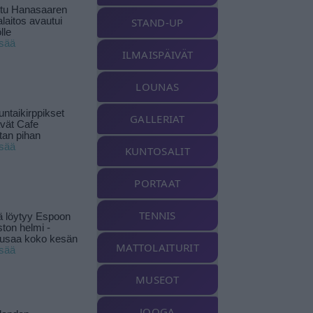
ttu Hanasaaren
laitos avautui
STAND-UP
lle
isää
ILMAISPÄIVÄT
LOUNAS
ntaikirppikset
GALLERIAT
ävät Cafe
tan pihan
isää
KUNTOSALIT
PORTAAT
TENNIS
ä löytyy Espoon
ston helmi -
musaa koko kesän
MATTOLAITURIT
isää
MUSEOT
JOOGA