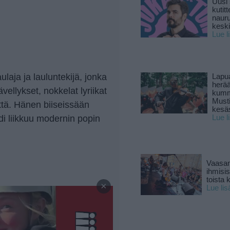
Uusi 
kutitt
naur
keski
Lue l
aulaja ja lauluntekijä, jonka
Lapu
herä
vellykset, nokkelat lyriikat
kumm
Must
tä. Hänen biiseissään
kesä
di liikkuu modernin popin
Lue l
Vaasan
ihmisi
—
toista 
×
Lue lis