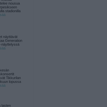
ttelee nousua
rpesikseen
lla stadionilla
isää
t näyttävät
taa Generation
-näyttelyssä
isää
 kesän
skonsertit
ävät Tikkurilan
okuun lopussa
isää
 lasten