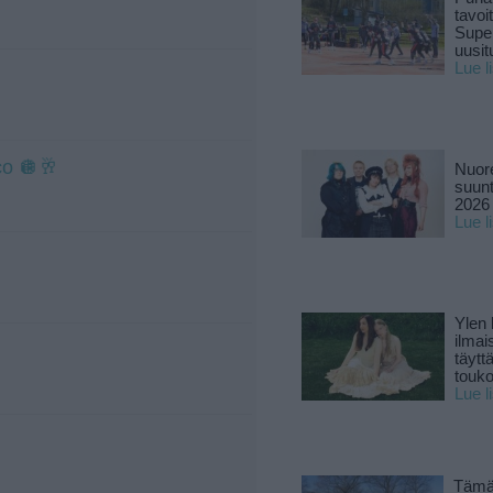
tavoi
Supe
uusitu
Lue l
co 🪩🥂
Nuore
suun
2026 
Lue l
Ylen
ilmai
täytt
touk
Lue l
Tämä