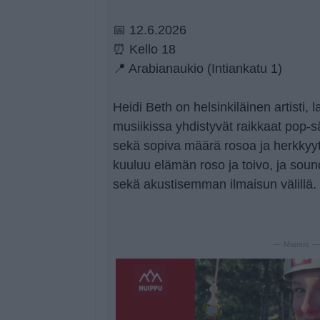
📅 12.6.2026
⏰ Kello 18
📍 Arabianaukio (Intiankatu 1)
Heidi Beth on helsinkiläinen artisti, l
musiikissa yhdistyvät raikkaat pop-sä
sekä sopiva määrä rosoa ja herkkyyt
kuuluu elämän roso ja toivo, ja soun
sekä akustisemman ilmaisun välillä.
— Mainos 