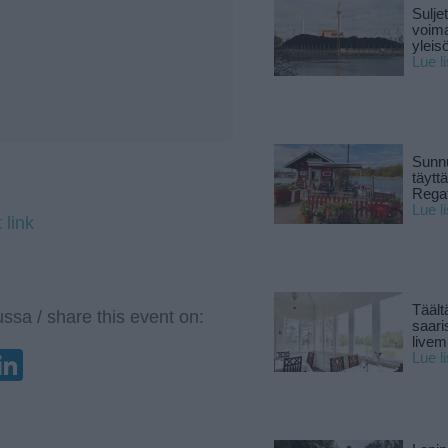
Sulje
voima
yleisö
Lue l
Sunnu
täytt
Rega
Lue l
 link
Täält
ssa / share this event on:
saari
live
enger
elegram
LinkedIn
Lue l