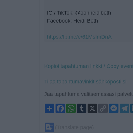
IG / TikTok: @oonheidibeth
Facebook: Heidi Beth
https://fb.me/e/61MsImDnA
Kopioi tapahtuman linkki / Copy event
Tilaa tapahtumavinkit sähköpostiisi
Jaa tapahtuma valitsemassasi palvelu
Share
Facebook
WhatsApp
Tumblr
X
Copy
Mess
T
Link
Google
(Translate page)
Translate