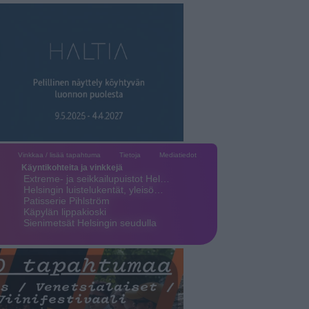
Vinkkaa / lisää tapahtuma
Tietoja
Mediatiedot
Käyntikohteita ja vinkkejä
Extreme- ja seikkailupuistot Hel…
Helsingin luistelukentät, yleisö…
Patisserie Pihlström
Käpylän lippakioski
Sienimetsät Helsingin seudulla