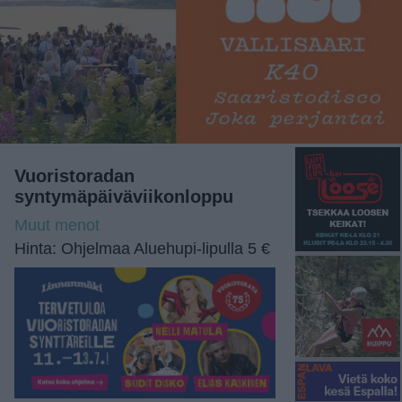
Vuoristoradan
syntymäpäiväviikonloppu
Muut menot
Hinta: Ohjelmaa Aluehupi-lipulla 5 €