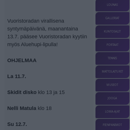
LOUNAS
GALLERIAT
Vuoristoradan virallisena
syntymäpäivänä, maanantaina
KUNTOSALIT
13.7. pääsee Vuoristoradan kyytiin
myös Aluehupi-lipulla!
PORTAAT
TENNIS
OHJELMAA
MATTOLAITURIT
La 11.7.
MUSEOT
Skidit disko
klo 13 ja 15
JOOGA
Nelli Matula
klo 18
LOMA-AJAT
Su 12.7.
PIENPANIMOT