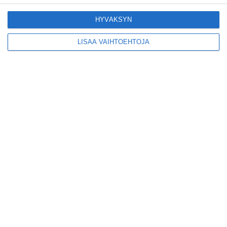
Helsinkiin I'm Back -
kiertueelleen
Lue lisää
HYVÄKSYN
LISÄÄ VAIHTOEHTOJA
Yleisölle avattu 112-
vuotiaan laivan sauna
antaa pehmeät löylyt
Lue lisää
Tämän leipomo-
kahvilan
karjalanpiirakoilla on
EU-sertifikaatti
Lue lisää
Konepajan näyttämö toi