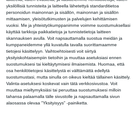
yksilöllisiä tunnisteita ja laitteella lähetettyä standarditietoa
personoidun mainonnan ja sisällön, mainonnan ja sisällön
Skatan kotieläinpihavierailut
mittaamisen, yleisötutkimusten ja palvelujen kehittämisen
ma 10.8.2026 klo 15:30
vuoksi.
Me ja yhteistyökumppanimme voimme suostumuksellasi
käyttää tarkkoja paikkatietoja ja tunnistetietoja laitteen
Arboretum-opastus
skannauksen avulla. Voit napsauttamalla suostua meidän ja
ti 11.8.2026 klo 12:30
kumppaneidemme yllä kuvatulla tavalla suorittamaamme
tietojesi käsittelyyn. Vaihtoehtoisesti voit siirtyä
yksityiskohtaisempiin tietoihin ja muuttaa asetuksiasi ennen
Tehdään peli Scratch-
suostumuksesi tai kieltäytymisesi ilmaisemista.
Huomaa, että
ohjelmointikielellä -työpaja
osa henkilötietojesi käsittelystä ei välttämättä edellytä
(2.–5.-luokkalaiset)
suostumustasi, mutta sinulla on oikeus kieltää tällainen käsittely.
ke 12.8.2026 klo 17:00
Valinta-asetuksesi koskevat vain tätä verkkosivustoa. Voit
muuttaa mieltymyksiäsi tai peruuttaa suostumuksesi milloin
tahansa palaamalla tälle sivustolle ja napsauttamalla sivun
Tutki eläimiä -työpaja
alaosassa olevaa "Yksityisyys" -painiketta.
to 13.8.2026 klo 11:00
EMMA:n ilmaisilta
pe 14.8.2026 klo 15:00