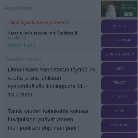
Ajankohdat:
Tämä tapahtuma on jo mennyt
LAPSILLE
Katso tulevia tapahtumia Stadissa.fi
-
etusivulta.
KIRPPIS & VINTAGE
Näytä lisää
LUONTO & RETKEILY
Tapahtumasta:
Linnanmäen Vuoristorata täyttää 75
KEIKAT
vuotta ja sitä juhlitaan
TERASSIT
syntymäpäiväviikonloppuna 11.–
13.7.2026.
GRILLAUS
Tämä kauden kohokohta kokoaa
SAUNAT
huvipuiston ystävät yhteen
UIMARANNAT
monipuolisen ohjelman pariin.