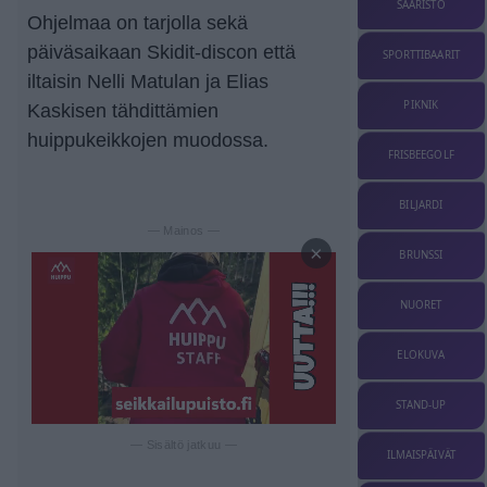
SAARISTO
Ohjelmaa on tarjolla sekä
päiväsaikaan Skidit-discon että
SPORTTIBAARIT
iltaisin Nelli Matulan ja Elias
PIKNIK
Kaskisen tähdittämien
huippukeikkojen muodossa.
FRISBEEGOLF
BILJARDI
— Mainos —
×
BRUNSSI
NUORET
ELOKUVA
STAND-UP
— Sisältö jatkuu —
ILMAISPÄIVÄT