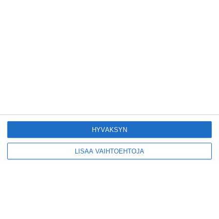
Yleisölle avattu 112-
vuotiaan laivan sauna
antaa pehmeät löylyt
Lue lisää
Tämän leipomo-
kahvilan
karjalanpiirakoilla on
EU-sertifikaatti
Lue lisää
HYVÄKSYN
Konepajan näyttämö toi
LISÄÄ VAIHTOEHTOJA
kiinnostavia toimijoita
Vallilaan
Lue lisää
Suosittu esitys tekee