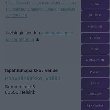
https://www.helsinginseurakunnat.fi/tapa
LOUNAS
htumat/kauneimmatjoululaulutpaavaliss
a/20251215
GALLERIAT
KUNTOSALIT
Helsingin seudun
joulumarkkinoita
PORTAAT
ja -tapahtumia
🎄
TENNIS
MATTOLAITURIT
Tapahtumapaikka / Venue
MUSEOT
Paavalinkirkko, Vallila
JOOGA
Sammatintie 5
00550 Helsinki
LOMA-AJAT
PIENPANIMOT