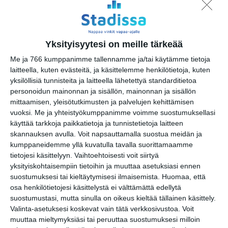
ti 18.8.2026 klo 18:00
Malmin tapahtumakesä
elokuu 2026: Teini-Pää,
Yksityisyytesi on meille tärkeää
Aarne Alligaattori, Lyyti,
Me ja 766 kumppanimme tallennamme ja/tai käytämme tietoja
Steve ‘n’ Seagulls, Antti
laitteella, kuten evästeitä, ja käsittelemme henkilötietoja, kuten
Paalanen, kukkatalo ja ANI
yksilöllisiä tunnisteita ja laitteella lähetettyä standarditietoa
ke 19.8.2026 klo 17:30
personoidun mainonnan ja sisällön, mainonnan ja sisällön
mittaamisen, yleisötutkimusten ja palvelujen kehittämisen
Ilta Mellerin kanssa
vuoksi.
Me ja yhteistyökumppanimme voimme suostumuksellasi
ke 19.8.2026 klo 18:30
käyttää tarkkoja paikkatietoja ja tunnistetietoja laitteen
skannauksen avulla. Voit napsauttamalla suostua meidän ja
kumppaneidemme yllä kuvatulla tavalla suorittamaamme
Juhlaviikot: Huvilan
tietojesi käsittelyyn. Vaihtoehtoisesti voit siirtyä
konsertit 2026
yksityiskohtaisempiin tietoihin ja muuttaa asetuksiasi ennen
ke 19.8.2026 klo 19:00
suostumuksesi tai kieltäytymisesi ilmaisemista.
Huomaa, että
osa henkilötietojesi käsittelystä ei välttämättä edellytä
Taiteiden yö
suostumustasi, mutta sinulla on oikeus kieltää tällainen käsittely.
Paavalinkirkolla
Valinta-asetuksesi koskevat vain tätä verkkosivustoa. Voit
to 20.8.2026 klo 17:00
muuttaa mieltymyksiäsi tai peruuttaa suostumuksesi milloin