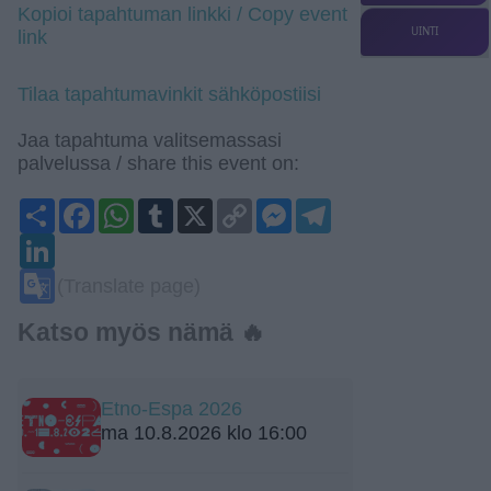
Kopioi tapahtuman linkki / Copy event
UINTI
link
Tilaa tapahtumavinkit sähköpostiisi
Jaa tapahtuma valitsemassasi
palvelussa / share this event on:
Share
Facebook
WhatsApp
Tumblr
X
Copy
Messenger
Telegram
Link
LinkedIn
Google
(Translate page)
Translate
Katso myös nämä 🔥
Etno-Espa 2026
ma 10.8.2026 klo 16:00