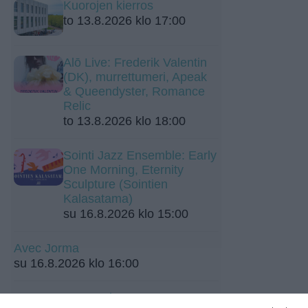
Kuorojen kierros
to 13.8.2026 klo 17:00
Alō Live: Frederik Valentin
(DK), murrettumeri, Apeak
& Queendyster, Romance
Relic
to 13.8.2026 klo 18:00
Sointi Jazz Ensemble: Early
One Morning, Eternity
Sculpture (Sointien
Kalasatama)
su 16.8.2026 klo 15:00
Avec Jorma
su 16.8.2026 klo 16:00
Kuupuu: Konsertti