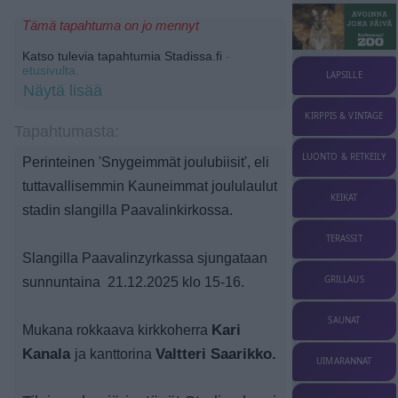
Tämä tapahtuma on jo mennyt
Katso tulevia tapahtumia Stadissa.fi
-
etusivulta.
LAPSILLE
Näytä lisää
KIRPPIS & VINTAGE
Tapahtumasta:
LUONTO & RETKEILY
Perinteinen 'Snygeimmät joulubiisit', eli
tuttavallisemmin Kauneimmat joululaulut
KEIKAT
stadin slangilla Paavalinkirkossa.
TERASSIT
Slangilla Paavalinzyrkassa sjungataan
GRILLAUS
sunnuntaina 21.12.2025 klo 15-16.
SAUNAT
Mukana rokkaava kirkkoherra
Kari
Kanala
ja kanttorina
Valtteri Saarikko.
UIMARANNAT