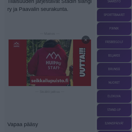
Tilaisuuden järjestävät Stadin slangi
SAARISTO
ry ja Paavalin seurakunta.
SPORTTIBAARIT
PIKNIK
— Mainos —
×
FRISBEEGOLF
BILJARDI
BRUNSSI
NUORET
— Sisältö jatkuu —
ELOKUVA
STAND-UP
ILMAISPÄIVÄT
Vapaa pääsy