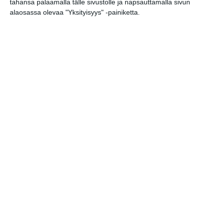
tahansa palaamalla tälle sivustolle ja napsauttamalla sivun
alaosassa olevaa "Yksityisyys" -painiketta.
Elokuussa nautitaan
tunnelmallisista
elokuvista ulkona
Lue lisää
Bassot jyrisevät Koffin
puistossa Taiteiden
yönä
Lue lisää