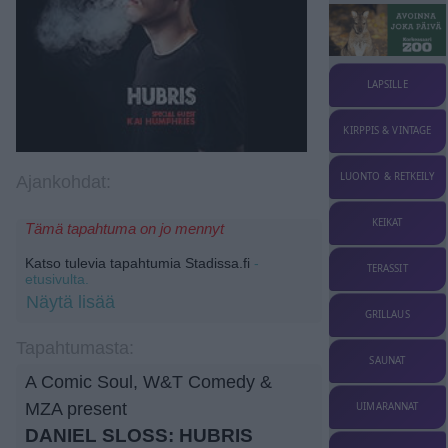
LAPSILLE
KIRPPIS & VINTAGE
LUONTO & RETKEILY
Ajankohdat:
KEIKAT
Tämä tapahtuma on jo mennyt
Katso tulevia tapahtumia Stadissa.fi
-
TERASSIT
etusivulta.
Näytä lisää
GRILLAUS
Tapahtumasta:
SAUNAT
A Comic Soul, W&T Comedy &
MZA present
UIMARANNAT
DANIEL SLOSS: HUBRIS