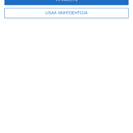
LISÄÄ VAIHTOEHTOJA
Yleisölle avattu 112-
vuotiaan laivan sauna
antaa pehmeät löylyt
Lue lisää
Tämän leipomo-
kahvilan
karjalanpiirakoilla on
EU-sertifikaatti
Lue lisää
Konepajan näyttämö toi
kiinnostavia toimijoita
Vallilaan
Lue lisää