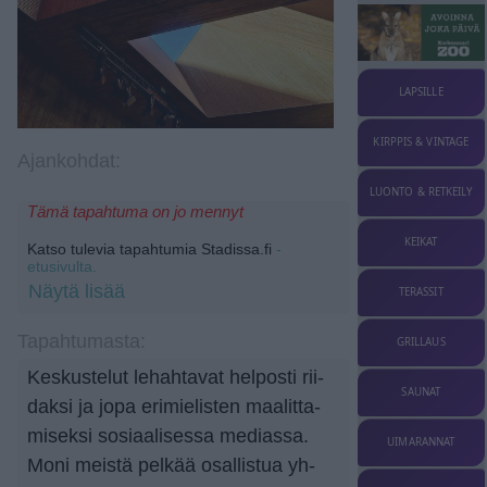
LAPSILLE
KIRPPIS & VINTAGE
Ajankohdat:
LUONTO & RETKEILY
Tämä tapahtuma on jo mennyt
KEIKAT
Katso tulevia tapahtumia Stadissa.fi
-
etusivulta.
Näytä lisää
TERASSIT
Tapahtumasta:
GRILLAUS
Kes­kus­te­lut le­hah­ta­vat hel­pos­ti rii­
SAUNAT
dak­si ja jopa eri­mie­lis­ten maa­lit­ta­
mi­sek­si sosiaalisessa me­dias­sa.
UIMARANNAT
Moni meis­tä pel­kää osal­lis­tua yh­