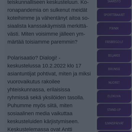
teis­kun­nal­li­seen kes­kus­te­luun. Ko­
SAARISTO
ro­na­pan­de­mia on sul­ke­nut mei­dät
SPORTTIBAARIT
ko­tei­him­me ja vä­hen­tä­nyt ai­toa so­
si­aa­lis­ta kans­sa­käy­mis­tä mer­kit­tä­
PIKNIK
väs­ti. Mi­ten voi­sim­me jäl­leen ym­
mär­tää toi­siam­me pa­rem­min?
FRISBEEGOLF
BILJARDI
Polarisaatio? Dialogi! -
keskustelussa 10.2.2022 klo 17
BRUNSSI
asiantuntijat pohtivat, miten ja miksi
vuorovaikutus rakoilee
NUORET
yhteiskunnassa, erilaisissa
ELOKUVA
ryhmissä sekä yksilöiden tasolla.
Puhumme myös siitä, miten
STAND-UP
sosiaalinen media vaikuttaa
keskusteluiden kärjistymiseen.
ILMAISPÄIVÄT
Keskustelemassa ovat Antti