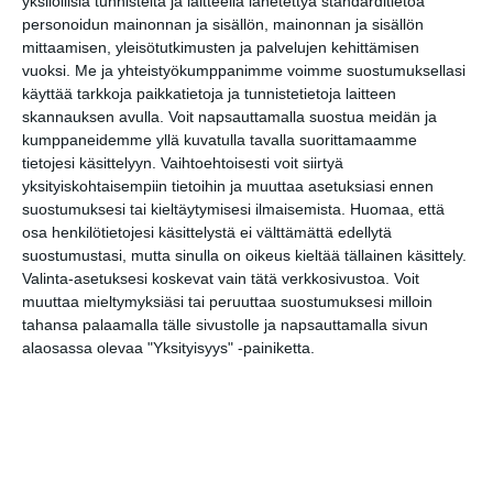
yksilöllisiä tunnisteita ja laitteella lähetettyä standarditietoa
Terrieriparaati/ Terrier
personoidun mainonnan ja sisällön, mainonnan ja sisällön
Parade
mittaamisen, yleisötutkimusten ja palvelujen kehittämisen
la 8.8.2026 klo 11:30
vuoksi.
Me ja yhteistyökumppanimme voimme suostumuksellasi
käyttää tarkkoja paikkatietoja ja tunnistetietoja laitteen
Lapinlahden Lähteen
skannauksen avulla. Voit napsauttamalla suostua meidän ja
puistokirppikset kesällä
kumppaneidemme yllä kuvatulla tavalla suorittamaamme
2026
tietojesi käsittelyyn. Vaihtoehtoisesti voit siirtyä
su 9.8.2026 klo 11:00
yksityiskohtaisempiin tietoihin ja muuttaa asetuksiasi ennen
suostumuksesi tai kieltäytymisesi ilmaisemista.
Huomaa, että
osa henkilötietojesi käsittelystä ei välttämättä edellytä
Arboretum-opastus
suostumustasi, mutta sinulla on oikeus kieltää tällainen käsittely.
ti 11.8.2026 klo 12:30
Valinta-asetuksesi koskevat vain tätä verkkosivustoa. Voit
muuttaa mieltymyksiäsi tai peruuttaa suostumuksesi milloin
tahansa palaamalla tälle sivustolle ja napsauttamalla sivun
Tehdään peli Scratch-
alaosassa olevaa "Yksityisyys" -painiketta.
ohjelmointikielellä -työpaja
(2.–5.-luokkalaiset)
ke 12.8.2026 klo 17:00
Unkarilaisen
kansanperinteen viikko