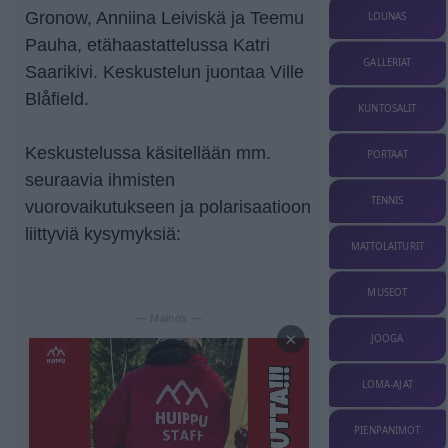
Gronow, Anniina Leiviskä ja Teemu
LOUNAS
Pauha, etähaastattelussa Katri
GALLERIAT
Saarikivi. Keskustelun juontaa Ville
Blåfield.
KUNTOSALIT
Keskustelussa käsitellään mm.
PORTAAT
seuraavia ihmisten
TENNIS
vuorovaikutukseen ja polarisaatioon
liittyviä kysymyksiä:
MATTOLAITURIT
MUSEOT
— Mainos —
×
JOOGA
LOMA-AJAT
PIENPANIMOT