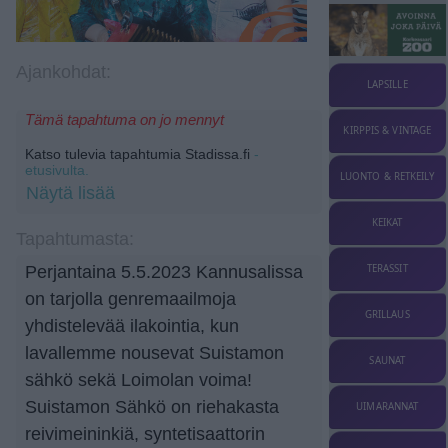
Ajankohdat:
LAPSILLE
Tämä tapahtuma on jo mennyt
KIRPPIS & VINTAGE
Katso tulevia tapahtumia Stadissa.fi
-
etusivulta.
LUONTO & RETKEILY
Näytä lisää
KEIKAT
Tapahtumasta:
TERASSIT
Perjantaina 5.5.2023 Kannusalissa
on tarjolla genremaailmoja
GRILLAUS
yhdistelevää ilakointia, kun
lavallemme nousevat Suistamon
SAUNAT
sähkö sekä Loimolan voima!
Suistamon Sähkö on riehakasta
UIMARANNAT
reivimeininkiä, syntetisaattorin