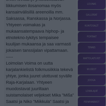
LOUNAS
liikkumisen ilosanomaa myös
kansainvälisillä areenoilla mm.
GALLERIAT
Saksassa, Ranskassa ja Norjassa.
Yhtyeen voimakas ja
KUNTOSALIT
mukaansatempaava hiphop- ja
PORTAAT
etnotekno-tykitys tempaisee
kuulijan mukaansa ja saa varmasti
TENNIS
jokaisen tanssijalan vipattamaan.
-----
MATTOLAITURIT
Loimolan Voima on uutta
karjalankielistä folkmusiikkia tekevä
MUSEOT
yhtye, jonka juuret ulottuvat syvälle
JOOGA
Raja-Karjalaan. Yhtyeen
muodostavat juuriltaan
LOMA-AJAT
suistamolaiset veljekset Mika ”Miša”
Saatsi ja Niko ”Miikkula” Saatsi ja
PIENPANIMOT