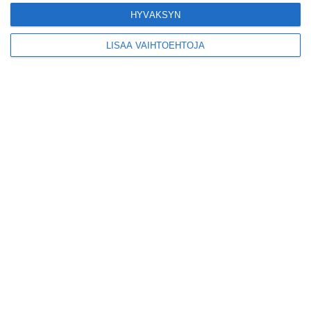
Lue lisää
HYVÄKSYN
LISÄÄ VAIHTOEHTOJA
Yleisölle avattu 112-
vuotiaan laivan sauna
antaa pehmeät löylyt
Lue lisää
Tämän leipomo-
kahvilan
karjalanpiirakoilla on
EU-sertifikaatti
Lue lisää
Konepajan näyttämö toi
kiinnostavia toimijoita
Vallilaan