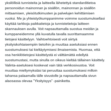
yksilöllisiä tunnisteita ja laitteella lähetettyä standarditietoa
Share
Facebook
WhatsApp
Tumblr
X
Copy
Messenger
Telegram
Link
personoidun mainonnan ja sisällön, mainonnan ja sisällön
LinkedIn
mittaamisen, yleisötutkimusten ja palvelujen kehittämisen
vuoksi.
Me ja yhteistyökumppanimme voimme suostumuksellasi
Google
(Translate page)
Translate
käyttää tarkkoja paikkatietoja ja tunnistetietoja laitteen
skannauksen avulla. Voit napsauttamalla suostua meidän ja
Katso myös nämä 🔥
kumppaneidemme yllä kuvatulla tavalla suorittamaamme
tietojesi käsittelyyn. Vaihtoehtoisesti voit siirtyä
yksityiskohtaisempiin tietoihin ja muuttaa asetuksiasi ennen
Jethro Tull
suostumuksesi tai kieltäytymisesi ilmaisemista.
Huomaa, että
ma 10.8.2026 klo 19:00
osa henkilötietojesi käsittelystä ei välttämättä edellytä
suostumustasi, mutta sinulla on oikeus kieltää tällainen käsittely.
Valinta-asetuksesi koskevat vain tätä verkkosivustoa. Voit
Mendo Monday
muuttaa mieltymyksiäsi tai peruuttaa suostumuksesi milloin
ma 10.8.2026 klo 19:00
tahansa palaamalla tälle sivustolle ja napsauttamalla sivun
alaosassa olevaa "Yksityisyys" -painiketta.
Keikkakeskiviikko,
ilmaiskonsertti
ke 12.8.2026 klo 19:30