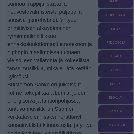
SAARISTO
surinaa, räppijulistusta ja
neuvostovalmisteista paljepeliä
SPORTTIBAARIT
suosiva genrehybridi. Yhtyeen
primitiivisen alkuvoimainen
PIKNIK
rytmimaailma liikkuu
FRISBEEGOLF
ennakkoluulottomasti etnoteknon ja
hiphopin maailmoissa tuottaen
BILJARDI
yleisölleen vallatonta ja kokeellista
tanssimusiikkia, mikä ei jätä ketään
BRUNSSI
kylmäksi.
Suistamon Sähkö on julkaissut
NUORET
kolme kokopitkää albumia, joiden
ELOKUVA
energisoiva ja lantionpohjassa
tuntuva musiikki on Suomen
STAND-UP
keikkalavojen lisäksi herättänyt
kansainvälistä kiinnostusta, ja yhtye
ILMAISPÄIVÄT
onkin levittänyt yhteisöllistävän