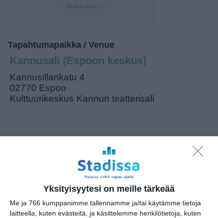
— Sisältö jatkuu —
Tapahtumapaikka / Venue
Kannusali (Espoon keskus)
Kannusillankatu 4
02770 Espoo
Kulttuurikeskus Kannun teatterisali
Kopioi tapahtuman linkki / Copy event
link
Tilaa tapahtumavinkit sähköpostiisi
Yksityisyytesi on meille tärkeää
Jaa tapahtuma valitsemassasi
Me ja 766 kumppanimme tallennamme ja/tai käytämme tietoja
palvelussa / share this event on:
laitteella, kuten evästeitä, ja käsittelemme henkilötietoja, kuten