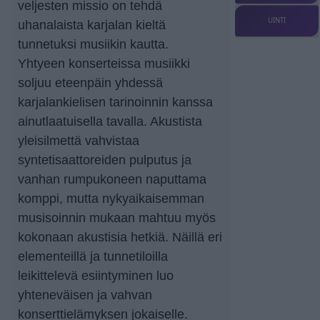
veljesten missio on tehdä
UINTI
uhanalaista karjalan kieltä
tunnetuksi musiikin kautta.
Yhtyeen konserteissa musiikki
soljuu eteenpäin yhdessä
karjalankielisen tarinoinnin kanssa
ainutlaatuisella tavalla. Akustista
yleisilmettä vahvistaa
syntetisaattoreiden pulputus ja
vanhan rumpukoneen naputtama
komppi, mutta nykyaikaisemman
musisoinnin mukaan mahtuu myös
kokonaan akustisia hetkiä. Näillä eri
elementeillä ja tunnetiloilla
leikittelevä esiintyminen luo
yhteneväisen ja vahvan
konserttielämyksen jokaiselle.