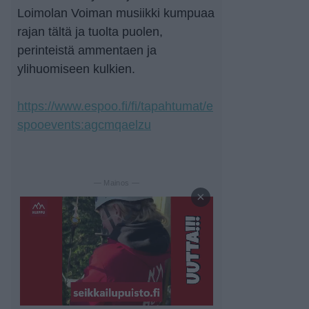
Loimolan Voiman musiikki kumpuaa
rajan tältä ja tuolta puolen,
perinteistä ammentaen ja
ylihuomiseen kulkien.
https://www.espoo.fi/fi/tapahtumat/e
spooevents:agcmqaelzu
— Mainos —
×