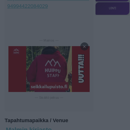
94994422084029
UINTI
— Mainos —
×
— Sisältö jatkuu —
Tapahtumapaikka / Venue
Malmin kirjasto