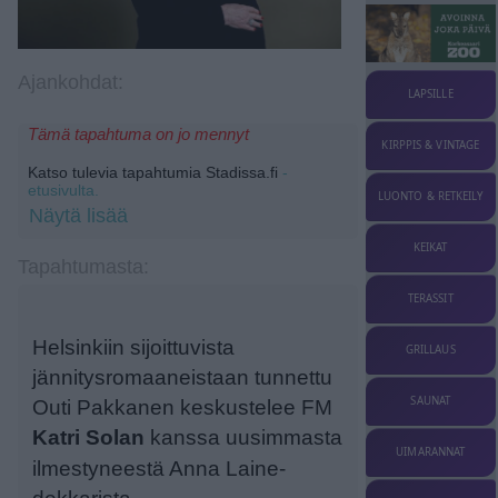
Ajankohdat:
LAPSILLE
Tämä tapahtuma on jo mennyt
KIRPPIS & VINTAGE
Katso tulevia tapahtumia Stadissa.fi
-
etusivulta.
LUONTO & RETKEILY
Näytä lisää
KEIKAT
Tapahtumasta:
TERASSIT
Helsinkiin sijoittuvista
GRILLAUS
jännitysromaaneistaan tunnettu
SAUNAT
Outi Pakkanen keskustelee FM
Katri Solan
kanssa uusimmasta
UIMARANNAT
ilmestyneestä Anna Laine-