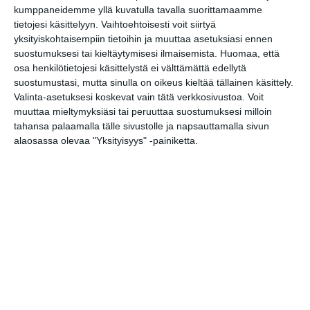
kumppaneidemme yllä kuvatulla tavalla suorittamaamme
Liszt-instituutissa
tietojesi käsittelyyn. Vaihtoehtoisesti voit siirtyä
pe 14.8.2026 klo 18:00
yksityiskohtaisempiin tietoihin ja muuttaa asetuksiasi ennen
suostumuksesi tai kieltäytymisesi ilmaisemista.
Huomaa, että
Arboretum-opastus
osa henkilötietojesi käsittelystä ei välttämättä edellytä
la 15.8.2026 klo 12:30
suostumustasi, mutta sinulla on oikeus kieltää tällainen käsittely.
Valinta-asetuksesi koskevat vain tätä verkkosivustoa. Voit
muuttaa mieltymyksiäsi tai peruuttaa suostumuksesi milloin
Lapinlahden Lähteen
tahansa palaamalla tälle sivustolle ja napsauttamalla sivun
puistokirppikset kesällä
alaosassa olevaa "Yksityisyys" -painiketta.
2026
su 16.8.2026 klo 11:00
Rivitanssin ilmainen kokeilukerta ja
alkeiskurssi
ma 17.8.2026 klo 18:00
Helsingin juhlaviikot 2026
ti 18.8.2026 klo 10:00