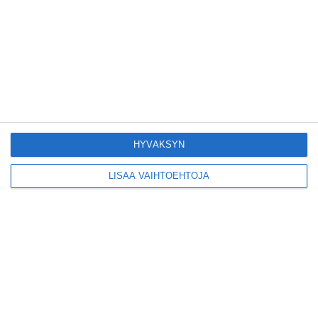
Pitbull sai lisäkonsertin
Helsinkiin I'm Back -
kiertueelleen
Lue lisää
Yleisölle avattu 112-
vuotiaan laivan sauna
antaa pehmeät löylyt
Lue lisää
HYVÄKSYN
LISÄÄ VAIHTOEHTOJA
Tämän leipomo-
kahvilan
karjalanpiirakoilla on
EU-sertifikaatti
Lue lisää
Konepajan näyttämö toi