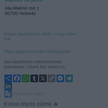
Ala-Malmin tori 1
00700 Helsinki
Kopioi tapahtuman linkki / Copy event
link
Tilaa tapahtumavinkit sähköpostiisi
Jaa tapahtuma valitsemassasi
palvelussa / share this event on:
Share
Facebook
WhatsApp
Tumblr
X
Copy
Messenger
Telegram
Link
LinkedIn
Google
(Translate page)
Translate
Katso myös nämä 🔥