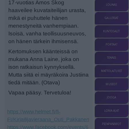
17-vuotias Amos Skog
LOUNAS
haaveilee kuvataiteilijan urasta,
mikä ei puhuttele hänen
GALLERIAT
menestyneitä vanhempiaan.
KUNTOSALIT
Isoisä, vanha teollisuusneuvos,
on hänen tärkein ihmisensä.
PORTAAT
Kertomuksen käänteissä on
TENNIS
mukana Anna Laine, joka on
ison ratkaisun kynnyksellä.
MATTOLAITURIT
Mutta siitä ei mäyräkoira Justiina
tiedä mitään. (Otava)
MUSEOT
Vapaa pääsy. Tervetuloa!
JOOGA
https://www.helmet.fi/fi-
LOMA-AJAT
FI/Kirjailijavieraana_Outi_Pakkanen
PIENPANIMOT
https://www.facebook.com/events/6