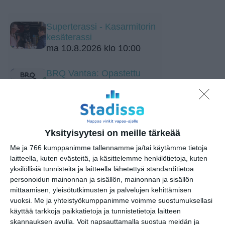
Superterassi - Kasarmitorin
kesäterassi
ma 10.8.2026 klo 10:00
BRQ Vantaa: Opastettu
kiertokävely (Helsinge)
ti 11.8.2026 klo 13:30
Tehdään peli Scratch-
ohjelmointikielellä -työpaja (2.–5.-
Yksityisyytesi on meille tärkeää
luokkalaiset)
Me ja 766 kumppanimme tallennamme ja/tai käytämme tietoja
ke 12.8.2026 klo 17:00
laitteella, kuten evästeitä, ja käsittelemme henkilötietoja, kuten
yksilöllisiä tunnisteita ja laitteella lähetettyä standarditietoa
Unkarilaisen
personoidun mainonnan ja sisällön, mainonnan ja sisällön
kansanperinteen viikko
mittaamisen, yleisötutkimusten ja palvelujen kehittämisen
to 13.8.2026 klo 18:00
vuoksi.
Me ja yhteistyökumppanimme voimme suostumuksellasi
käyttää tarkkoja paikkatietoja ja tunnistetietoja laitteen
skannauksen avulla. Voit napsauttamalla suostua meidän ja
Unkarilainen tanssitupa