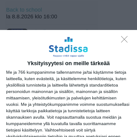
Back to school
la 8.8.2026 klo 16:00
Pyöveli & Nasty 10v Quijo &
Karu Indo
la 8.8.2026 klo 19:00
Meritallin DJ-ilta
Yksityisyytesi on meille tärkeää
la 8.8.2026 klo 20:00
Me ja 766 kumppanimme tallennamme ja/tai käytämme tietoja
laitteella, kuten evästeitä, ja käsittelemme henkilötietoja, kuten
yksilöllisiä tunnisteita ja laitteella lähetettyä standarditietoa
Puotilan Kartanon Kesä
personoidun mainonnan ja sisällön, mainonnan ja sisällön
ti 11.8.2026 klo 19:00
mittaamisen, yleisötutkimusten ja palvelujen kehittämisen
vuoksi.
Me ja yhteistyökumppanimme voimme suostumuksellasi
Gula Jazz - Rocka Merilahti
käyttää tarkkoja paikkatietoja ja tunnistetietoja laitteen
Summer Jazz Band
skannauksen avulla. Voit napsauttamalla suostua meidän ja
ke 12.8.2026 klo 17:00
kumppaneidemme yllä kuvatulla tavalla suorittamaamme
tietojesi käsittelyyn. Vaihtoehtoisesti voit siirtyä
yksityiskohtaisempiin tietoihin ja muuttaa asetuksiasi ennen