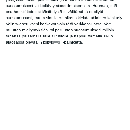
Soli Summer
suostumuksesi tai kieltäytymisesi ilmaisemista.
Huomaa, että
to 13.8.2026 klo 20:00
osa henkilötietojesi käsittelystä ei välttämättä edellytä
suostumustasi, mutta sinulla on oikeus kieltää tällainen käsittely.
Valinta-asetuksesi koskevat vain tätä verkkosivustoa. Voit
Grotesk Terrace Clubs
muuttaa mieltymyksiäsi tai peruuttaa suostumuksesi milloin
pe 14.8.2026 klo 22:00
tahansa palaamalla tälle sivustolle ja napsauttamalla sivun
alaosassa olevaa "Yksityisyys" -painiketta.
Summer Groove! Disco K-50®
Astoria-Salissa
la 15.8.2026 klo 19:00
Jazzy Jam Sunday
su 16.8.2026 klo 18:30
Jamma Jamma Jamit
ti 18.8.2026 klo 18:00