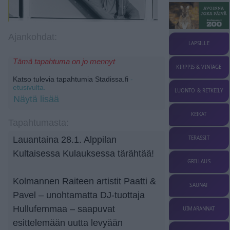
Ajankohdat:
LAPSILLE
Tämä tapahtuma on jo mennyt
KIRPPIS & VINTAGE
Katso tulevia tapahtumia Stadissa.fi
-
etusivulta.
LUONTO & RETKEILY
Näytä lisää
KEIKAT
Tapahtumasta:
TERASSIT
Lauantaina 28.1. Alppilan
Kultaisessa Kulauksessa tärähtää!
GRILLAUS
Kolmannen Raiteen artistit Paatti &
SAUNAT
Pavel – unohtamatta DJ-tuottaja
Hullufemmaa – saapuvat
UIMARANNAT
esittelemään uutta levyään