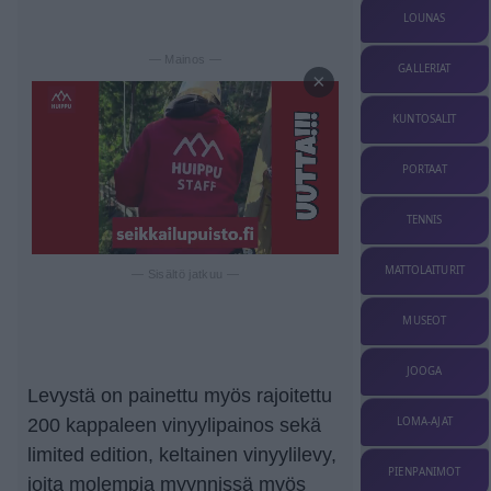
LOUNAS
— Mainos —
GALLERIAT
×
KUNTOSALIT
PORTAAT
TENNIS
MATTOLAITURIT
— Sisältö jatkuu —
MUSEOT
JOOGA
Levystä on painettu myös rajoitettu
LOMA-AJAT
200 kappaleen vinyylipainos sekä
limited edition, keltainen vinyylilevy,
PIENPANIMOT
joita molempia myynnissä myös