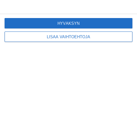
Lue lisää
HYVÄKSYN
Tämän leipomo-
kahvilan
LISÄÄ VAIHTOEHTOJA
karjalanpiirakoilla on
EU-sertifikaatti
Lue lisää
Konepajan näyttämö toi
kiinnostavia toimijoita
Vallilaan
Lue lisää
Suosittu esitys tekee
joukkuevoimistelun
kääntöpuolia näkyväksi
Lue lisää