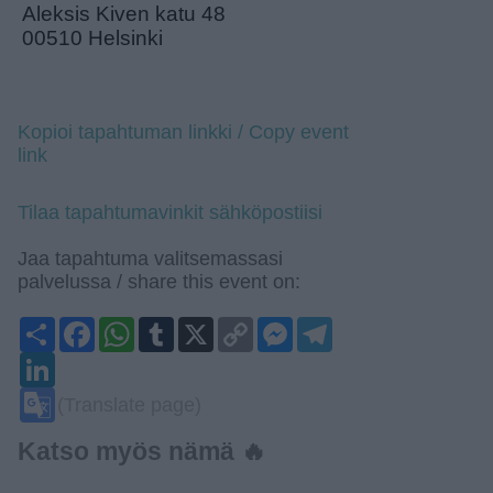
Aleksis Kiven katu 48
00510 Helsinki
Kopioi tapahtuman linkki / Copy event
link
Tilaa tapahtumavinkit sähköpostiisi
Jaa tapahtuma valitsemassasi
palvelussa / share this event on:
Share
Facebook
WhatsApp
Tumblr
X
Copy
Messenger
Telegram
Link
LinkedIn
Google
(Translate page)
Translate
Katso myös nämä 🔥