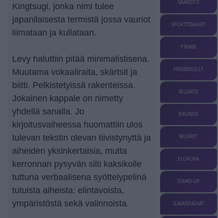
SAARISTO
Kingtsugi, jonka nimi tulee
japanilaisesta termistä jossa vauriot
SPORTTIBAARIT
liimataan ja kullataan.
PIKNIK
Levy haluttiin pitää minimalistisena.
FRISBEEGOLF
Muutama vokaaliraita, skärtsit ja
biitti. Pelkistetyissä rakenteissa.
BILJARDI
Jokainen kappale on nimetty
yhdellä sanalla. Jo
BRUNSSI
kirjoitusvaiheessa huomattiin ulos
tulevan tekstin olevan tiivistynyttä ja
NUORET
aiheiden yksinkertaisia, mutta
ELOKUVA
kerronnan pysyvän silti kaksikolle
tuttuna verbaalisena syöttelypelinä
STAND-UP
tutuista aiheista: elintavoista,
ympäristöstä sekä valinnoista.
ILMAISPÄIVÄT