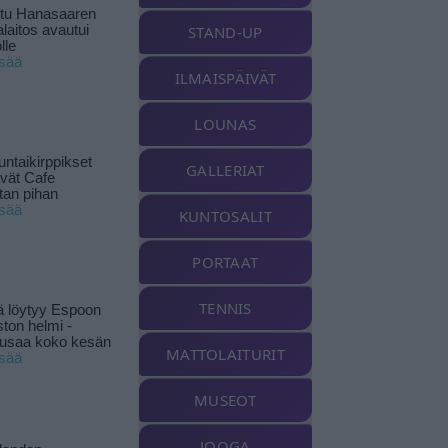
ttu Hanasaaren
laitos avautui
STAND-UP
lle
isää
ILMAISPÄIVÄT
LOUNAS
ntaikirppikset
GALLERIAT
ävät Cafe
tan pihan
isää
KUNTOSALIT
PORTAAT
TENNIS
ä löytyy Espoon
ston helmi -
musaa koko kesän
MATTOLAITURIT
isää
MUSEOT
JOOGA