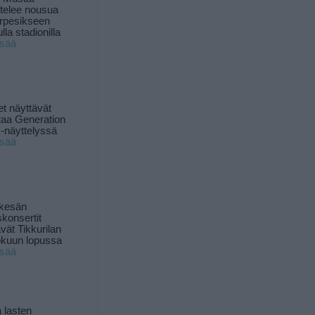
ttelee nousua
rpesikseen
lla stadionilla
isää
t näyttävät
taa Generation
-näyttelyssä
isää
 kesän
skonsertit
ävät Tikkurilan
okuun lopussa
isää
 lasten