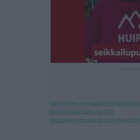
— Sisältö jatku
https://www.livenation.fi/show/14053
tour/helsinki/2023-05-07/fi
https://www.facebook.com/events/