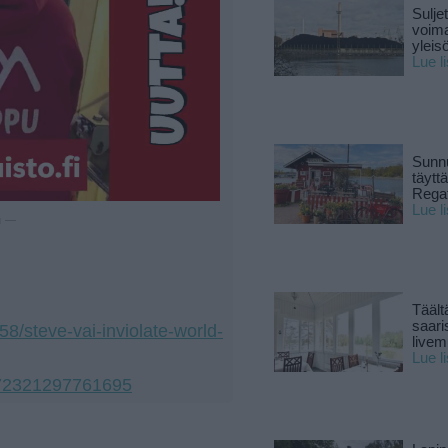
Sulje
voima
yleisö
Lue l
Sunnu
täytt
Rega
Lue l
u —
Täält
saari
58/steve-vai-inviolate-world-
live
Lue l
572321297761695