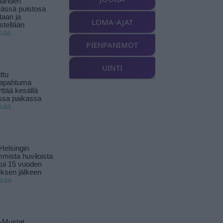
landen
ässä puistosa
taan ja
LOMA-AJAT
istellään
isää
PIENPANIMOT
UINTI
ttu
tapahtuma
yttää kesällä
ssa paikassa
isää
Helsingin
mista huviloista
ui 15 vuoden
ksen jälkeen
isää
-Mustat