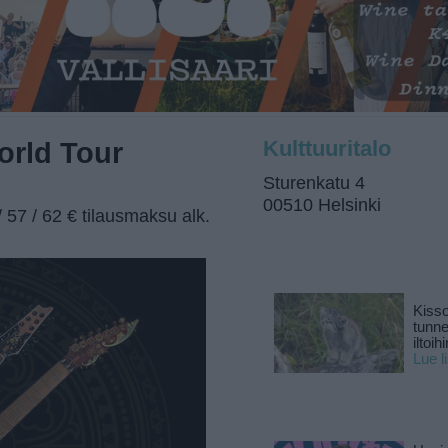
World Tour
Kulttuuritalo
Sturenkatu 4
00510 Helsinki
57 / 62 € tilausmaksu alk.
Kisso
tunn
iltoihi
Lue l