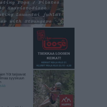
jen Yöt tarjoavat
elmaa syyskuun
n
isää