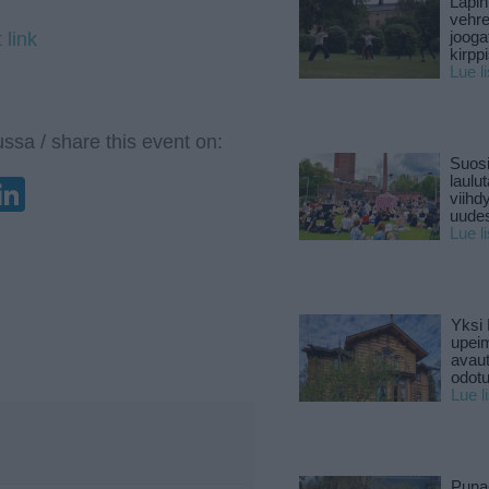
Lapin
vehre
jooga
 link
kirpp
Lue l
ssa / share this event on:
Suosi
laulu
enger
elegram
LinkedIn
viihd
uude
Lue l
Yksi 
upeim
avaut
odotu
Lue l
Puna