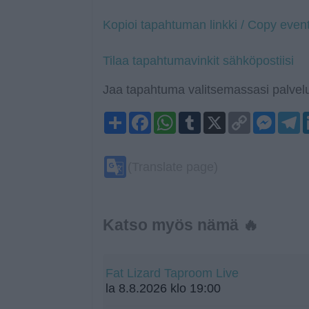
Kopioi tapahtuman linkki / Copy event
Tilaa tapahtumavinkit sähköpostiisi
Jaa tapahtuma valitsemassasi palvelu
Share
Facebook
WhatsApp
Tumblr
X
Copy
Mess
T
Link
Google
(Translate page)
Translate
Katso myös nämä 🔥
Fat Lizard Taproom Live
la 8.8.2026 klo 19:00