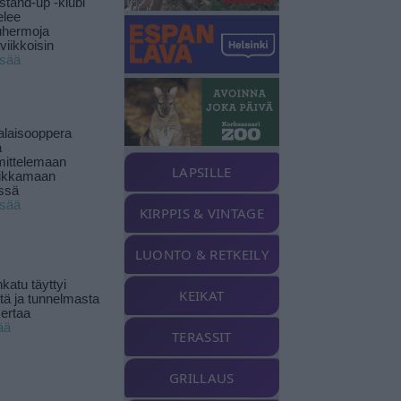
stand-up -klubi
elee
uhermoja
viikkoisin
isää
alaisooppera
ä
ittelemaan
LAPSILLE
ikkamaan
ssä
isää
KIRPPIS & VINTAGE
LUONTO & RETKEILY
katu täyttyi
KEIKAT
stä ja tunnelmasta
kertaa
ää
TERASSIT
GRILLAUS