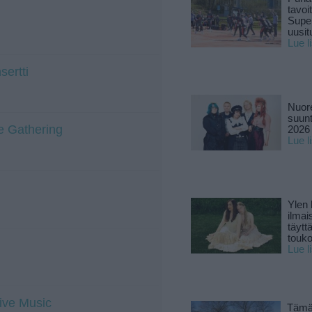
tavoi
Supe
uusitu
Lue l
sertti
Nuore
suun
e Gathering
2026 
Lue l
Ylen
ilmai
täytt
touk
Lue l
Live Music
Tämä