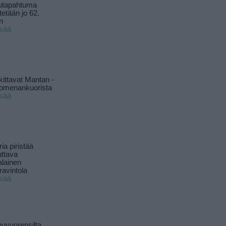
utapahtuma
tetään jo 62.
n
isää
kittavat Mantan -
 omenankuorista
isää
ia piristää
uttava
alainen
ravintola
isää
uvuorensilta