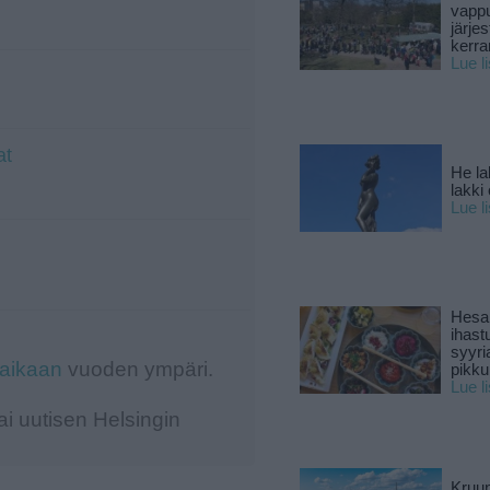
vapp
järjes
kerra
Lue l
at
He la
lakki
Lue l
Hesar
ihast
syyri
-aikaan
vuoden ympäri.
pikku
Lue l
i uutisen Helsingin
Kruun