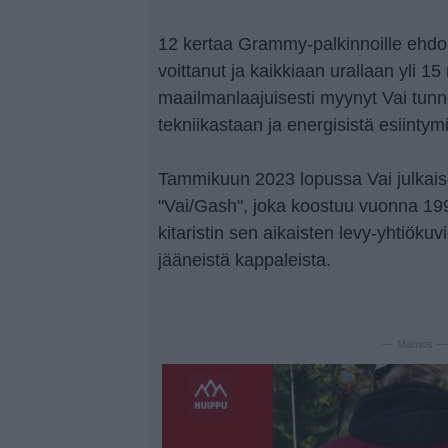
12 kertaa Grammy-palkinnoille ehdoll
voittanut ja kaikkiaan urallaan yli 15
maailmanlaajuisesti myynyt Vai tunn
tekniikastaan ja energisistä esiintym
Tammikuun 2023 lopussa Vai julkais
"Vai/Gash", joka koostuu vuonna 199
kitaristin sen aikaisten levy-yhtiöku
jääneistä kappaleista.
— Mainos 