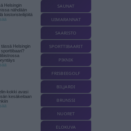
ä Helsingin
SAUNAT
missa nähdään
ä loistoristeilijöitä
UIMARANNAT
isää
SAARISTO
SPORTTIBAARIT
tässä Helsingin
 sporttibaari?
tibistrossa
PIKNIK
öryntäys
isää
FRISBEEGOLF
BILJARDI
lin-kokki avasi
yisän kesäkeitaan
BRUNSSI
nkiin
isää
NUORET
ELOKUVA