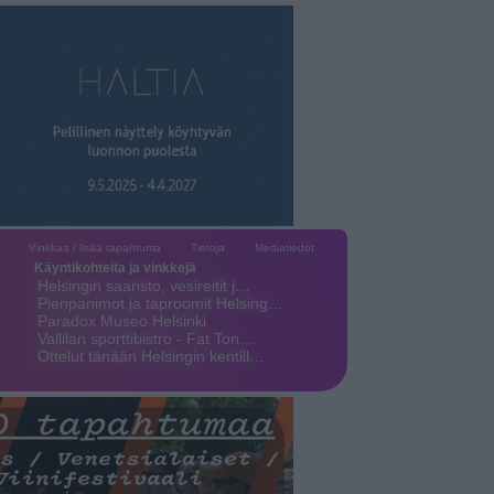
Vinkkaa / lisää tapahtuma
Tietoja
Mediatiedot
Käyntikohteita ja vinkkejä
Helsingin saaristo, vesireitit j…
Pienpanimot ja taproomit Helsing…
Paradox Museo Helsinki
Vallilan sporttibistro - Fat Ton…
Ottelut tänään Helsingin kentill…