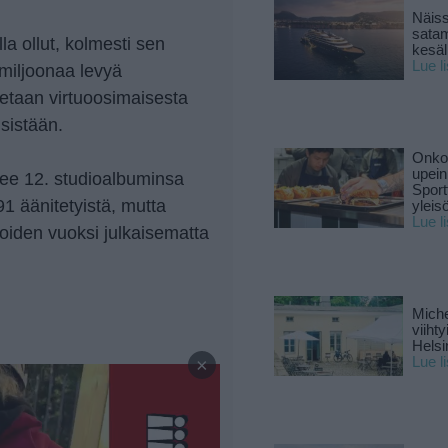
Näiss
sata
a ollut, kolmesti sen
kesäll
Lue l
 miljoonaa levyä
etaan virtuoosimaisesta
isistään.
Onko 
upein
ee 12. studioalbuminsa
Sport
1 äänitetyistä, mutta
yleis
Lue l
vioiden vuoksi julkaisematta
Miche
viiht
Helsi
—
×
Lue l