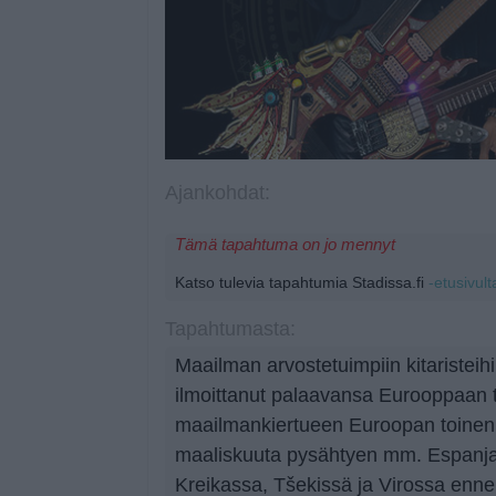
Ajankohdat:
Tämä tapahtuma on jo mennyt
Katso tulevia tapahtumia Stadissa.fi
-etusivult
Tapahtumasta:
Maailman arvostetuimpiin kitaristeih
ilmoittanut palaavansa Eurooppaan t
maailmankiertueen Euroopan toinen 
maaliskuuta pysähtyen mm. Espanjas
Kreikassa, Tšekissä ja Virossa enne