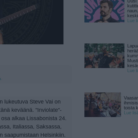
Uusi 
kutitt
naur
keski
Lue l
Lapu
herä
kumm
Must
kesä
Lue l
a.
Vaasan
in lukeutuva Steve Vai on
ihmisi
toista 
änä keväänä. "Inviolate"-
Lue lis
osa alkaa Lissabonista 24.
sa, Italiassa, Saksassa,
n saapumistaan Helsinkiin.